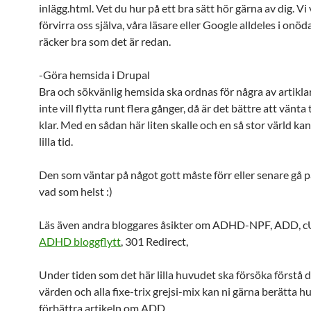
inlägg.html. Vet du hur på ett bra sätt hör gärna av dig. Vi v
förvirra oss själva, våra läsare eller Google alldeles i onöd
räcker bra som det är redan.
-Göra hemsida i Drupal
Bra och sökvänlig hemsida ska ordnas för några av artikla
inte vill flytta runt flera gånger, då är det bättre att vänta t
klar. Med en sådan här liten skalle och en så stor värld kan
lilla tid.
Den som väntar på något gott måste förr eller senare gå på
vad som helst :)
Läs även andra bloggares åsikter om ADHD-NPF, ADD, 
ADHD bloggflytt
, 301 Redirect,
Under tiden som det här lilla huvudet ska försöka förstå 
värden och alla fixe-trix grejsi-mix kan ni gärna berätta hu
förbättra artikeln om ADD.