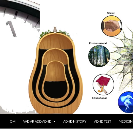
OM
VAD ÄR ADD ADHD
ADHD HISTORY
ADHD TEST
MEDICIN