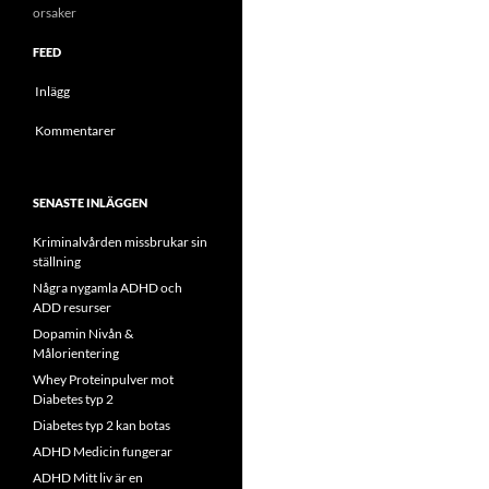
orsaker
FEED
Inlägg
Kommentarer
SENASTE INLÄGGEN
Kriminalvården missbrukar sin
ställning
Några nygamla ADHD och
ADD resurser
Dopamin Nivån &
Målorientering
Whey Proteinpulver mot
Diabetes typ 2
Diabetes typ 2 kan botas
ADHD Medicin fungerar
ADHD Mitt liv är en