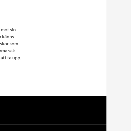
 mot sin
en känns
niskor som
amma sak
 att ta upp.