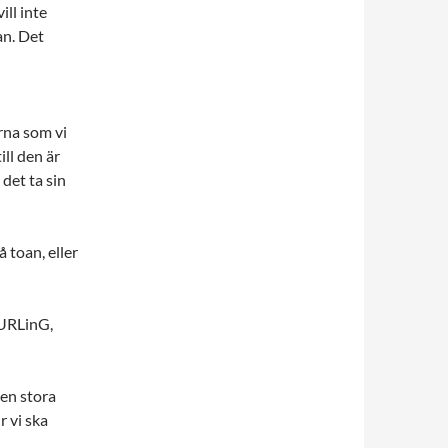
ill inte
an. Det
rna som vi
ill den är
 det ta sin
 toan, eller
cURLinG,
den stora
r vi ska