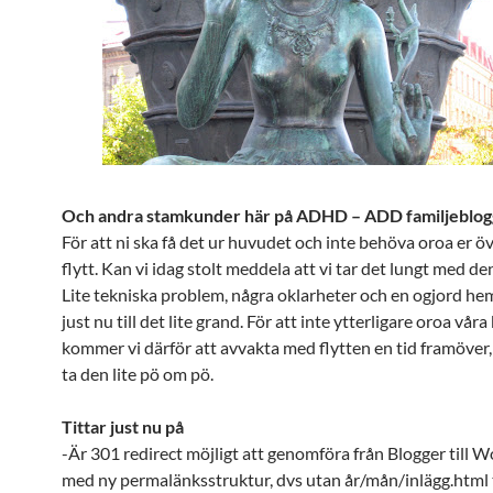
Och andra stamkunder här på ADHD – ADD familjeblo
För att ni ska få det ur huvudet och inte behöva oroa er ö
flytt. Kan vi idag stolt meddela att vi tar det lungt med den 
Lite tekniska problem, några oklarheter och en ogjord hem
just nu till det lite grand. För att inte ytterligare oroa våra
kommer vi därför att avvakta med flytten en tid framöver,
ta den lite pö om pö.
Tittar just nu på
-Är 301 redirect möjligt att genomföra från Blogger till 
med ny permalänksstruktur, dvs utan år/mån/inlägg.html t