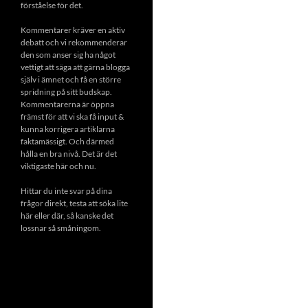
förståelse för det.
Kommentarer kräver en aktiv
debatt och vi rekommenderar
den som anser sig ha något
vettigt att säga att gärna blogga
själv i ämnet och få en större
spridning på sitt budskap.
Kommentarerna är öppna
främst för att vi ska få input &
kunna korrigera artiklarna
faktamässigt. Och därmed
hålla en bra nivå. Det är det
viktigaste här och nu.
Hittar du inte svar på dina
frågor direkt, testa att söka lite
här eller där, så kanske det
lossnar så småningom.