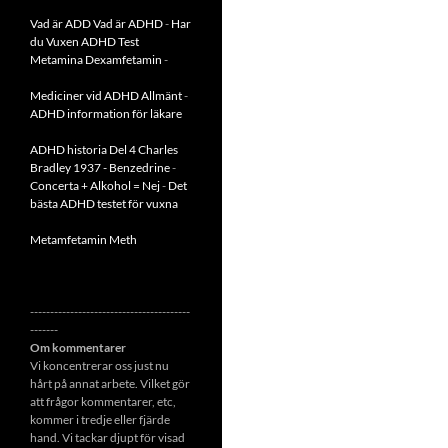
Vad är ADD
Vad är ADHD
-
Har
du Vuxen ADHD Test
Metamina Dexamfetamin
-
Mediciner vid ADHD Allmänt
-
ADHD information för läkare
ADHD historia Del 4 Charles
Bradley 1937 - Benzedrine
-
Concerta + Alkohol = Nej
-
Det
bästa ADHD testet för vuxna
Metamfetamin Meth
----------------------------------------
-------
Om kommentarer
Vi koncentrerar oss just nu
hårt på annat arbete. Vilket gör
att frågor kommentarer, etc,
kommer i tredje eller fjärde
hand. Vi tackar djupt för visad