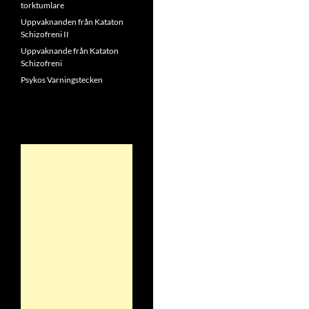
torktumlare
Uppvaknanden från Kataton
Schizofreni II
Uppvaknande från Kataton
Schizofreni
Psykos Varningstecken