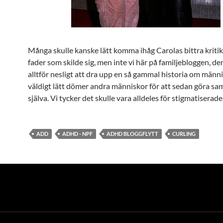
Många skulle kanske lätt komma ihåg Carolas bittra kritik
fader som skilde sig, men inte vi här på familjebloggen, d
alltför nesligt att dra upp en så gammal historia om män
väldigt lätt dömer andra människor för att sedan göra s
själva. Vi tycker det skulle vara alldeles för stigmatiserade
ADD
ADHD - NPF
ADHD BLOGGFLYTT
CURLING