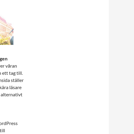
ggen
ver våran
ett tag till.
sida ställer
 kära läsare
 alternativt
WordPress
ill