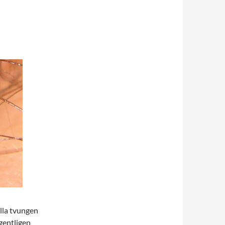
 illa tvungen
gentligen