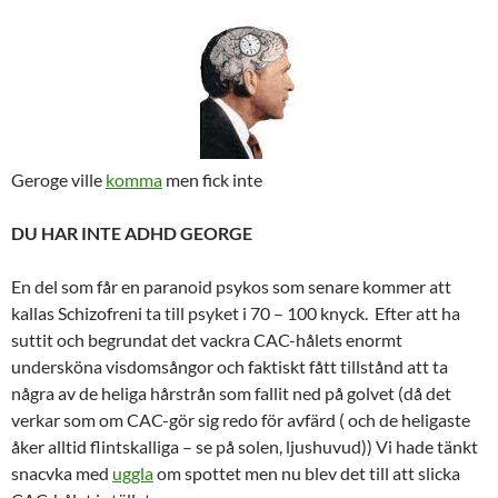
Geroge ville
komma
men fick inte
DU HAR INTE ADHD GEORGE
En del som får en paranoid psykos som senare kommer att
kallas Schizofreni ta till psyket i 70 – 100 knyck. Efter att ha
suttit och begrundat det vackra CAC-hålets enormt
undersköna visdomsångor och faktiskt fått tillstånd att ta
några av de heliga hårstrån som fallit ned på golvet (då det
verkar som om CAC-gör sig redo för avfärd ( och de heligaste
åker alltid flintskalliga – se på solen, ljushuvud)) Vi hade tänkt
snacvka med
uggla
om spottet men nu blev det till att slicka