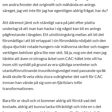
om andra finnder det originellt och måhända en anings
säreget, jag vet inte för jag har egentligen aldrig frågat, har du?
Att däremot jämt och ständigt vara på jakt efter platta
underlag så att man kan hacka i sig något kan bli en anings
pågfrestande i längden. Ett utnötningskrig mellan att bli det
försmädliga i att bli ertappat i sin försmådda nödjakt och den
djupa djuriskt rotade hungern när inälvorna skriker och magen
verkligen behöver göra lite mer skit. Så ja, nog om det men jag
tänkte att även ni otrogna äckel som CAC-hålet inte vill ha
inom sitt synhåll på grund av era själsliga orenheter och
utanluftinruttnande insunlkningsmögel med passande språk
ändå skulle få veta vikla stora svårigheter det varit för CAC
innnan han vände på sig som en fjärilslarv inför
transformationen.
Bara för er skull och ni kommer aldrig att förstå vad det
kostade, aldrig att kunna tacka tillräckligt och inte en s det