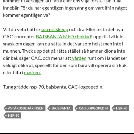
kommer ni verkligen att fatta eller ens vilja förstå i sin fulla
innebär. För du har egentligen ingen anng om vart ifrån något
kommer egentligen va?
Vill du veta bättre
sno ett skepp
och dra. Eller testa det nya
CAC-conceptet
BAJSBANTA MED choklad
! upp till två kilo
snask om dagen kan du sätta in det var som helst men inte i
munnen. Tryck upp det på rätta stället så hamnar kilona inte
där bak säger CAC. och menar att
vården
runt om i landet ser
väldigt olika ut, speciellt för den som bara vill operera sin kuk.
eller bita i
masken.
Tung grädde hsp-70, bajsbanta, CAC-logeopedin,
AVFÄRDSBEHÅRINGEN
BAJSBANTA
CAC-LOPGOPEDIN
HSP-70
HSP-90