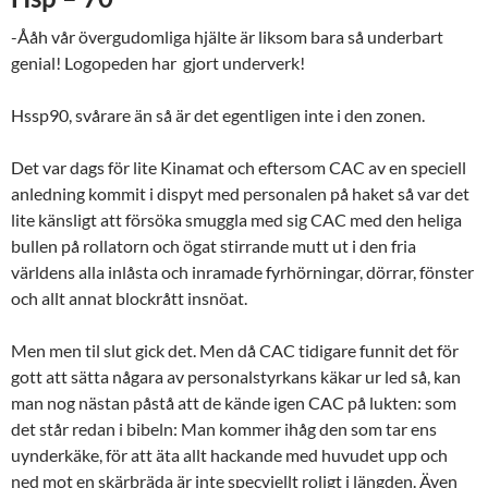
-Ååh vår övergudomliga hjälte är liksom bara så underbart
genial! Logopeden har gjort underverk!
Hssp90, svårare än så är det egentligen inte i den zonen.
Det var dags för lite Kinamat och eftersom CAC av en speciell
anledning kommit i dispyt med personalen på haket så var det
lite känsligt att försöka smuggla med sig CAC med den heliga
bullen på rollatorn och ögat stirrande mutt ut i den fria
världens alla inlåsta och inramade fyrhörningar, dörrar, fönster
och allt annat blockrått insnöat.
Men men til slut gick det. Men då CAC tidigare funnit det för
gott att sätta någara av personalstyrkans käkar ur led så, kan
man nog nästan påstå att de kände igen CAC på lukten: som
det står redan i bibeln: Man kommer ihåg den som tar ens
uynderkäke, för att äta allt hackande med huvudet upp och
ned mot en skärbräda är inte specviellt roligt i längden. Även