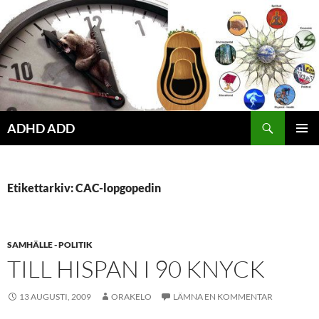
Hoppa
till
innehåll
ADHD ADD
PRIMÄR
MENY
Etikettarkiv: CAC-lopgopedin
SAMHÄLLE - POLITIK
TILL HISPAN I 90 KNYCK
13 AUGUSTI, 2009
ORAKELO
LÄMNA EN KOMMENTAR