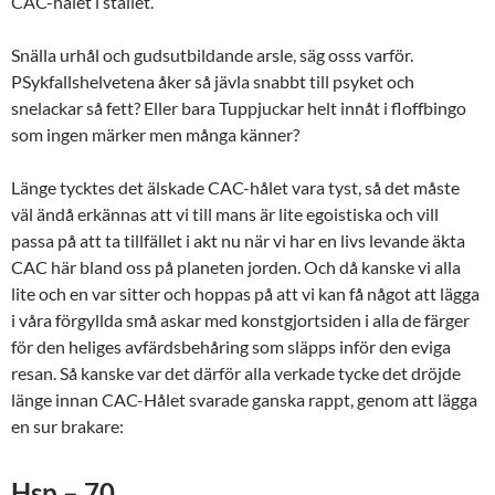
CAC-hålet i stället.
Snälla urhål och gudsutbildande arsle, säg osss varför.
PSykfallshelvetena åker så jävla snabbt till psyket och
snelackar så fett? Eller bara Tuppjuckar helt innåt i floffbingo
som ingen märker men många känner?
Länge tycktes det älskade CAC-hålet vara tyst, så det måste
väl ändå erkännas att vi till mans är lite egoistiska och vill
passa på att ta tillfället i akt nu när vi har en livs levande äkta
CAC här bland oss på planeten jorden. Och då kanske vi alla
lite och en var sitter och hoppas på att vi kan få något att lägga
i våra förgyllda små askar med konstgjortsiden i alla de färger
för den heliges avfärdsbehåring som släpps inför den eviga
resan. Så kanske var det därför alla verkade tycke det dröjde
länge innan CAC-Hålet svarade ganska rappt, genom att lägga
en sur brakare:
Hsp – 70