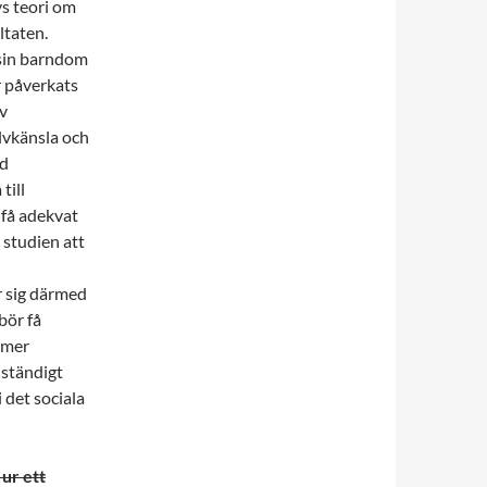
s teori om
ltaten.
i sin barndom
r påverkats
v
älvkänsla och
ed
till
 få adekvat
 studien att
r sig därmed
bör få
 mer
ständigt
det sociala
 ur ett