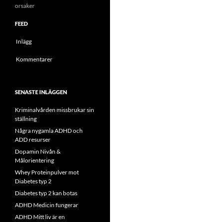
orsaker
FEED
Inlägg
Kommentarer
SENASTE INLÄGGEN
Kriminalvården missbrukar sin
ställning
Några nygamla ADHD och
ADD resurser
Dopamin Nivån &
Målorientering
Whey Proteinpulver mot
Diabetes typ 2
Diabetes typ 2 kan botas
ADHD Medicin fungerar
ADHD Mitt liv är en