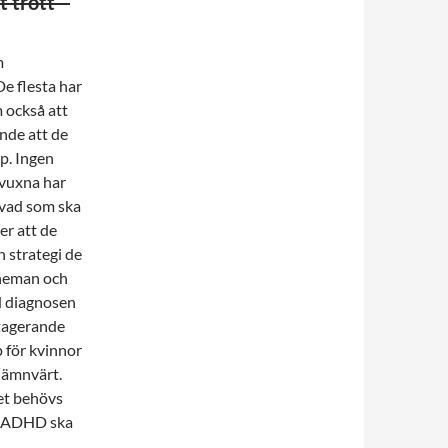
t trött –
m
e flesta har
 också att
nde att de
p. Ingen
 vuxna har
 vad som ska
er att de
 strategi de
scheman och
ed diagnosen
tagerande
 för kvinnor
nämnvärt.
et behövs
ed ADHD ska