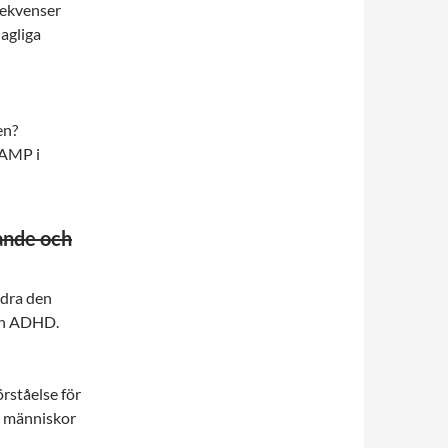
sekvenser
agliga
en?
DAMP i
ande och
ldra den
sen ADHD.
rståelse för
a människor