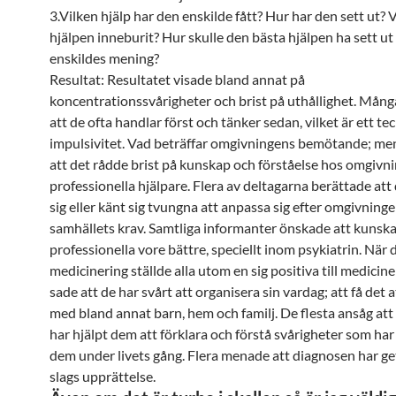
3.Vilken hjälp har den enskilde fått? Hur har den sett ut? 
hjälpen inneburit? Hur skulle den bästa hjälpen ha sett ut
enskildes mening?
Resultat: Resultatet visade bland annat på
koncentrationssvårigheter och brist på uthållighet. Mån
att de ofta handlar först och tänker sedan, vilket är ett te
impulsivitet. Vad beträffar omgivningens bemötande; m
att det rådde brist på kunskap och förståelse hos omgivn
professionella hjälpare. Flera av deltagarna berättade att 
sig eller känt sig tvungna att anpassa sig efter omgivning
samhällets krav. Samtliga informanter önskade att kunsk
professionella vore bättre, speciellt inom psykiatrin. När 
medicinering ställde alla utom en sig positiva till medici
sade att de har svårt att organisera sin vardag; att få det a
med bland annat barn, hem och familj. De flesta ansåg at
har hjälpt dem att förklara och förstå svårigheter som ha
dem under livets gång. Flera menade att diagnosen har g
slags upprättelse.