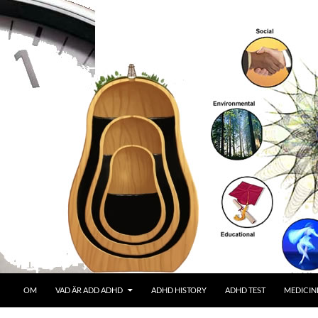
OM
VAD ÄR ADD ADHD
ADHD HISTORY
ADHD TEST
MEDICIN