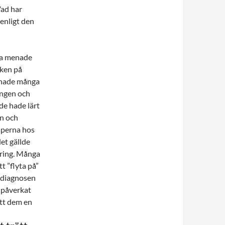
Vad har
 enligt den
ga menade
cken på
enade många
ingen och
de hade lärt
en och
aperna hos
det gällde
nering. Många
tt ”flyta på”
t diagnosen
r påverkat
ett dem en