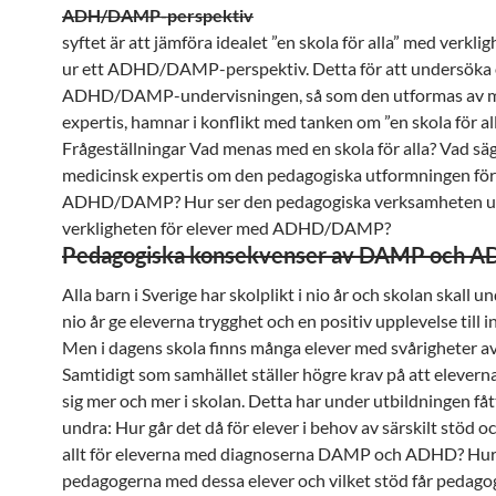
ADH/DAMP-perspektiv
syftet är att jämföra idealet ”en skola för alla” med verkli
ur ett ADHD/DAMP-perspektiv. Detta för att undersöka
ADHD/DAMP-undervisningen, så som den utformas av m
expertis, hamnar i konflikt med tanken om ”en skola för all
Frågeställningar Vad menas med en skola för alla? Vad sä
medicinsk expertis om den pedagogiska utformningen fö
ADHD/DAMP? Hur ser den pedagogiska verksamheten ut
verkligheten för elever med ADHD/DAMP?
Pedagogiska konsekvenser av DAMP och 
Alla barn i Sverige har skolplikt i nio år och skolan skall u
nio år ge eleverna trygghet och en positiv upplevelse till i
Men i dagens skola finns många elever med svårigheter av 
Samtidigt som samhället ställer högre krav på att eleverna 
sig mer och mer i skolan. Detta har under utbildningen fåt
undra: Hur går det då för elever i behov av särskilt stöd o
allt för eleverna med diagnoserna DAMP och ADHD? Hur
pedagogerna med dessa elever och vilket stöd får pedagog