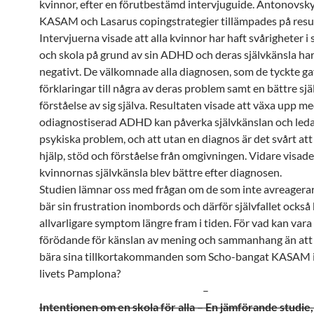
kvinnor, efter en förutbestämd intervjuguide. Antonovsky
KASAM och Lasarus copingstrategier tillämpades på resu
Intervjuerna visade att alla kvinnor har haft svårigheter 
och skola på grund av sin ADHD och deras självkänsla ha
negativt. De välkomnade alla diagnosen, som de tyckte ga
förklaringar till några av deras problem samt en bättre sj
förståelse av sig själva. Resultaten visade att växa upp m
odiagnostiserad ADHD kan påverka självkänslan och leda 
psykiska problem, och att utan en diagnos är det svårt att
hjälp, stöd och förståelse från omgivningen. Vidare visade
kvinnornas självkänsla blev bättre efter diagnosen.
Studien lämnar oss med frågan om de som inte avreagera
bär sin frustration inombords och därför självfallet också 
allvarligare symptom längre fram i tiden. För vad kan vara
förödande för känslan av mening och sammanhang än att 
bära sina tillkortakommanden som Scho-bangat KASAM i 
livets Pamplona?
–
Intentionen om en skola för alla – En jämförande studie,