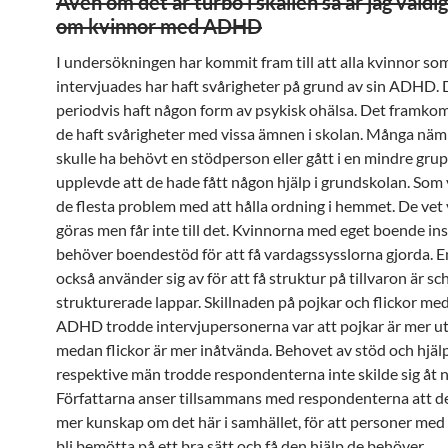
Även om det är turbo i skallen så är jag väldig
om kvinnor med ADHD
I undersökningen har kommit fram till att alla kvinnor so
intervjuades har haft svårigheter på grund av sin ADHD. D
periodvis haft någon form av psykisk ohälsa. Det framkom
de haft svårigheter med vissa ämnen i skolan. Många näm
skulle ha behövt en stödperson eller gått i en mindre grup
upplevde att de hade fått någon hjälp i grundskolan. Som
de flesta problem med att hålla ordning i hemmet. De vet
göras men får inte till det. Kvinnorna med eget boende ins
behöver boendestöd för att få vardagssysslorna gjorda. En
också använder sig av för att få struktur på tillvaron är 
strukturerade lappar. Skillnaden på pojkar och flickor m
ADHD trodde intervjupersonerna var att pojkar är mer u
medan flickor är mer inåtvända. Behovet av stöd och hjälp
respektive män trodde respondenterna inte skilde sig åt 
Författarna anser tillsammans med respondenterna att d
mer kunskap om det här i samhället, för att personer m
bli bemötta på ett bra sätt och få den hjälp de behöver.