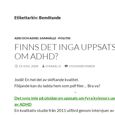
Etikettarkiv: Bemötande
ADD OCH ADHD
,
SAMHÄLLE - POLITIK
FINNS DET INGA UPPSAT
OM ADHD?
29 JUNI, 2008
O RAKEL O
2 KOMMENTARER
Jodå! En hel del av skiftande kvalitet.
Följande kan du ladda hem som pdf filer… Bra va?
–
Det syns inte på utsidan en uppsats om fyra kvinnors u
av ADHD
En kvalitativ studie från 2011 utförd genom intervjuer av 