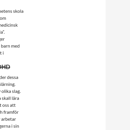
ghetens skola
 om
edicinsk
a”.
ger
r barn med
 i
ADHD
nder dessa
nlärning.
olika slag.
skall lära
t oss att
ch framför
 arbetar
erna i sin