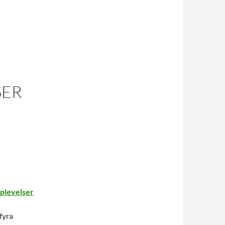
SER
pplevelser
fyra