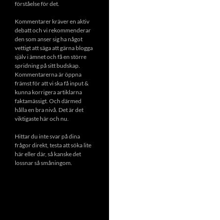
förståelse för det.
Kommentarer kräver en aktiv
debatt och vi rekommenderar
den som anser sig ha något
vettigt att säga att gärna blogga
själv i ämnet och få en större
spridning på sitt budskap.
Kommentarerna är öppna
främst för att vi ska få input &
kunna korrigera artiklarna
faktamässigt. Och därmed
hålla en bra nivå. Det är det
viktigaste här och nu.
Hittar du inte svar på dina
frågor direkt, testa att söka lite
här eller där, så kanske det
lossnar så småningom.