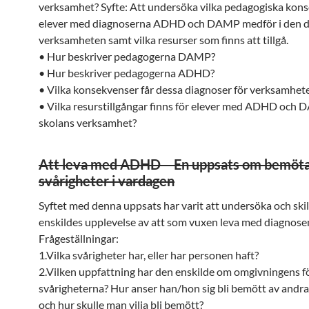
verksamhet? Syfte: Att undersöka vilka pedagogiska kon
elever med diagnoserna ADHD och DAMP medför i den d
verksamheten samt vilka resurser som finns att tillgå.
• Hur beskriver pedagogerna DAMP?
• Hur beskriver pedagogerna ADHD?
• Vilka konsekvenser får dessa diagnoser för verksamhet
• Vilka resurstillgångar finns för elever med ADHD och 
skolans verksamhet?
Att leva med ADHD – En uppsats om bemöt
svårigheter i vardagen
Syftet med denna uppsats har varit att undersöka och ski
enskildes upplevelse av att som vuxen leva med diagno
Frågeställningar:
1.Vilka svårigheter har, eller har personen haft?
2.Vilken uppfattning har den enskilde om omgivningens fö
svårigheterna? Hur anser han/hon sig bli bemött av andr
och hur skulle man vilja bli bemött?