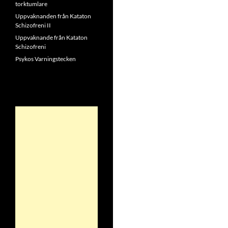
torktumlare
Uppvaknanden från Kataton
Schizofreni II
Uppvaknande från Kataton
Schizofreni
Psykos Varningstecken