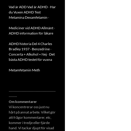
Vad är ADD
Vad är ADHD
-
Har
du Vuxen ADHD Test
Metamina Dexamfetamin
-
Mediciner vid ADHD Allmänt
-
ADHD information för läkare
ADHD historia Del 4 Charles
Bradley 1937 - Benzedrine
-
Concerta + Alkohol = Nej
-
Det
bästa ADHD testet för vuxna
Metamfetamin Meth
----------------------------------------
-------
Om kommentarer
Vi koncentrerar oss just nu
hårt på annat arbete. Vilket gör
att frågor kommentarer, etc,
kommer i tredje eller fjärde
hand. Vi tackar djupt för visad