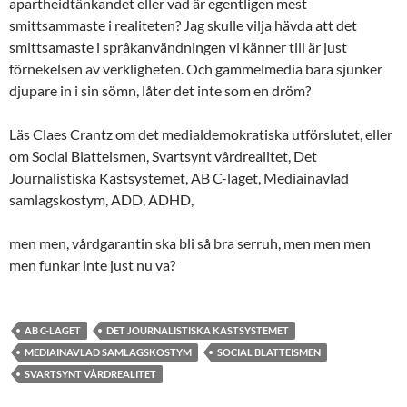
apartheidtänkandet eller vad är egentligen mest
smittsammaste i realiteten? Jag skulle vilja hävda att det
smittsamaste i språkanvändningen vi känner till är just
förnekelsen av verkligheten. Och gammelmedia bara sjunker
djupare in i sin sömn, låter det inte som en dröm?
Läs Claes Crantz om det medialdemokratiska utförslutet, eller
om Social Blatteismen, Svartsynt vårdrealitet, Det
Journalistiska Kastsystemet, AB C-laget, Mediainavlad
samlagskostym, ADD, ADHD,
men men, vårdgarantin ska bli så bra serruh, men men men
men funkar inte just nu va?
AB C-LAGET
DET JOURNALISTISKA KASTSYSTEMET
MEDIAINAVLAD SAMLAGSKOSTYM
SOCIAL BLATTEISMEN
SVARTSYNT VÅRDREALITET