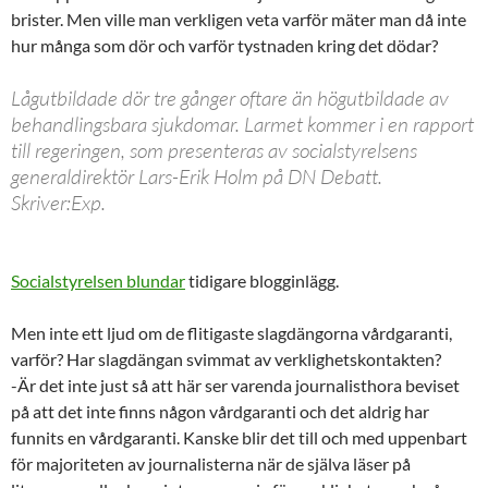
brister. Men ville man verkligen veta varför mäter man då inte
hur många som dör och varför tystnaden kring det dödar?
Lågutbildade dör tre gånger oftare än högutbildade av
behandlingsbara sjukdomar.
Larmet kommer i en rapport
till regeringen, som presenteras av socialstyrelsens
generaldirektör Lars-Erik Holm på DN Debatt.
Skriver
:
Exp.
Socialstyrelsen blundar
tidigare blogginlägg.
Men inte ett ljud om de flitigaste slagdängorna vårdgaranti,
varför?
Har slagdängan svimmat av verklighetskontakten?
-Är det inte just så att här ser varenda journalisthora beviset
på att det inte finns någon vårdgaranti och det aldrig har
funnits en vårdgaranti. Kanske blir det till och med uppenbart
för majoriteten av journalisterna när de själva läser på