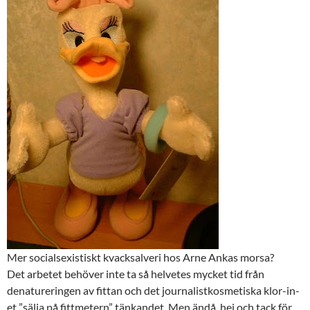
Mer socialsexistiskt kvacksalveri
hos Arne Ankas morsa?
Det arbetet behöver inte ta så helvetes mycket tid från
denatureringen av fittan och det journalistkosmetiska klor-in-
et ”sälja på fittmetern” tänkandet. Men ändå, hej och tack för