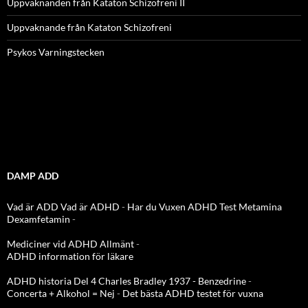
Uppvaknanden från Kataton Schizofreni II
Uppvaknande från Kataton Schizofreni
Psykos Varningstecken
DAMP ADD
Vad är ADD
Vad är ADHD
-
Har du Vuxen ADHD Test
Metamina
Dexamfetamin
-
Mediciner vid ADHD Allmänt
-
ADHD information för läkare
ADHD historia Del 4 Charles Bradley 1937 - Benzedrine
-
Concerta + Alkohol = Nej
-
Det bästa ADHD testet för vuxna