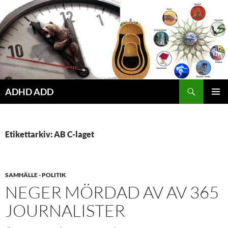
Hoppa
till
innehåll
ADHD ADD
PRIMÄR
MENY
Etikettarkiv: AB C-laget
SAMHÄLLE - POLITIK
NEGER MÖRDAD AV AV 365
JOURNALISTER