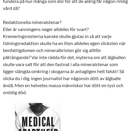
fundera på hur många som dör för att de aldrig får någon rimlig
vård då?
Redaktionella mineralstenar?
Eller är sanningens neger alldeles för svart?
Kremeringsresterna kanske skulle gjutas in så att varje
tidningsredaktion skulle ha en liten alldeles egen slicksten när
benfattigdomen och mineralbristen gör sig alltför
påträngande? Var inte rädda för det, myterna om att älgballen
skulle vara salt för att den fastnat i alla mineralstenar som
ligger slängda omkring i skogarna är antagligen helt falskt! Så
slicka du i dig, ingen journalist har någonsin dött av älgballe
ändå. Men en helvetes massa människor har dött en tyst och
onödig död.