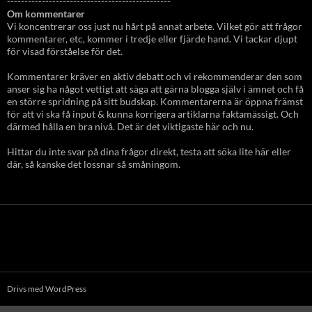
-----------------------------------------------
Om kommentarer
Vi koncentrerar oss just nu hårt på annat arbete. Vilket gör att frågor
kommentarer, etc, kommer i tredje eller fjärde hand. Vi tackar djupt
för visad förståelse för det.
Kommentarer kräver en aktiv debatt och vi rekommenderar den som
anser sig ha något vettigt att säga att gärna blogga själv i ämnet och få
en större spridning på sitt budskap. Kommentarerna är öppna främst
för att vi ska få input & kunna korrigera artiklarna faktamässigt. Och
därmed hålla en bra nivå. Det är det viktigaste här och nu.
Hittar du inte svar på dina frågor direkt, testa att söka lite här eller
där, så kanske det lossnar så småningom.
Drivs med WordPress