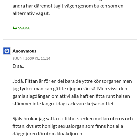
andra har däremot tagit vägen genom buken som en
allternativ väg ut.
SVARA
Anonymous
9 JUNI, 2009 KL. 11:14
D sa…
Jodå. Fittan är för en del bara de yttre könsorganen men
jag tycker man kan gå lite djupare än så. Men visst den
gamla slagdängan om att vi alla haft en fitta runt halsen
stämmer inte längre idag tack vare kejsarsnittet.
Själv brukar jag sätta ett likhetstecken mellan uterus och
fittan, dvs ett honligt sexualorgan som finns hos alla
däggdjuren förutom kloakdjuren.