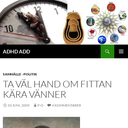
Hoppa
till
innehåll
ADHD ADD
PRIMÄR
MENY
SAMHÄLLE - POLITIK
TA VÄL HAND OM FITTAN
KÄRA VÄNNER
10 JUNI, 2009
P-O
4 KOMMENTARER