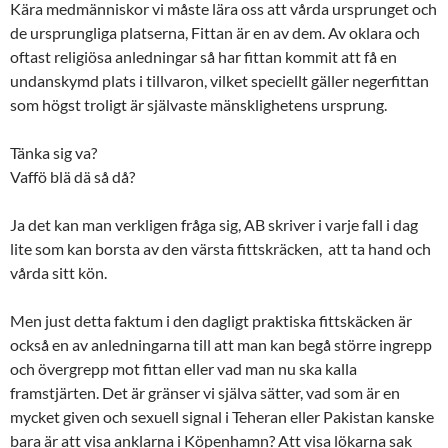
Kära medmänniskor vi måste lära oss att vårda ursprunget och
de ursprungliga platserna, Fittan är en av dem. Av oklara och
oftast religiösa anledningar så har fittan kommit att få en
undanskymd plats i tillvaron, vilket speciellt gäller negerfittan
som högst troligt är självaste mänsklighetens ursprung.
Tänka sig va?
Vaffö blä dä så då?
Ja det kan man verkligen fråga sig, AB skriver i varje fall i dag
lite som kan borsta av den värsta fittskräcken, att ta hand och
vårda sitt kön.
Men just detta faktum i den dagligt praktiska fittskäcken är
också en av anledningarna till att man kan begå större ingrepp
och övergrepp mot fittan eller vad man nu ska kalla
framstjärten. Det är gränser vi själva sätter, vad som är en
mycket given och sexuell signal i Teheran eller Pakistan kanske
bara är att visa anklarna i Köpenhamn? Att visa lökarna sak