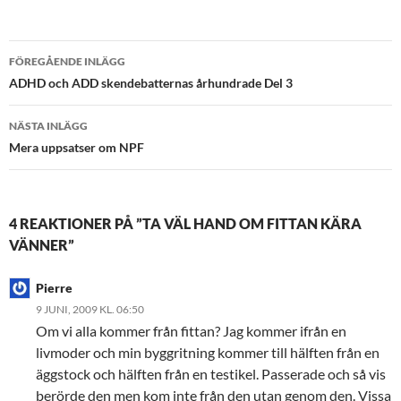
Inläggsnavigering
FÖREGÅENDE INLÄGG
ADHD och ADD skendebatternas århundrade Del 3
NÄSTA INLÄGG
Mera uppsatser om NPF
4 REAKTIONER PÅ ”TA VÄL HAND OM FITTAN KÄRA
VÄNNER”
Pierre
9 JUNI, 2009 KL. 06:50
Om vi alla kommer från fittan? Jag kommer ifrån en
livmoder och min byggritning kommer till hälften från en
äggstock och hälften från en testikel. Passerade och så vis
berörde den men kom inte från den utan genom den. Vissa