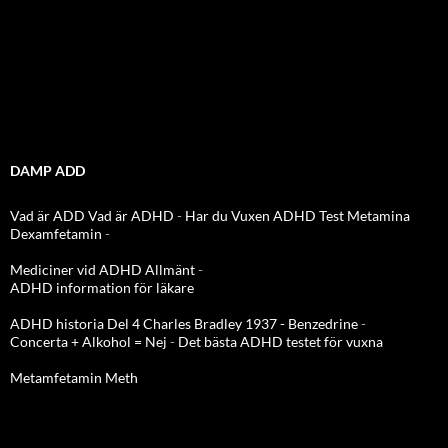
DAMP ADD
Vad är ADD
Vad är ADHD
-
Har du Vuxen ADHD Test
Metamina
Dexamfetamin
-
Mediciner vid ADHD Allmänt
-
ADHD information för läkare
ADHD historia Del 4 Charles Bradley 1937 - Benzedrine
-
Concerta + Alkohol = Nej
-
Det bästa ADHD testet för vuxna
Metamfetamin Meth