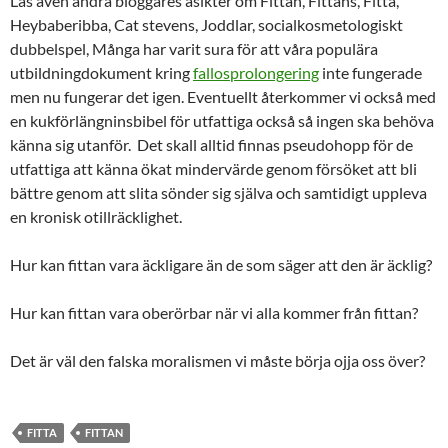
Läs även andra bloggares åsikter om Fittan, Fittans, Fitta,
Heybaberibba, Cat stevens, Joddlar, socialkosmetologiskt
dubbelspel, Många har varit sura för att våra populära
utbildningdokument kring
fallosprolongering
inte fungerade
men nu fungerar det igen. Eventuellt återkommer vi också med
en kukförlängninsbibel för utfattiga också så ingen ska behöva
känna sig utanför. Det skall alltid finnas pseudohopp för de
utfattiga att känna ökat mindervärde genom försöket att bli
bättre genom att slita sönder sig själva och samtidigt uppleva
en kronisk otillräcklighet.
Hur kan fittan vara äckligare än de som säger att den är äcklig?
Hur kan fittan vara oberörbar när vi alla kommer från fittan?
Det är väl den falska moralismen vi måste börja ojja oss över?
FITTA
FITTAN