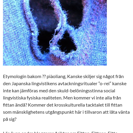
Etymologin bakom ?? piàoliang, Kanske skiljer sig något från
den Japanska lingvistikens avtackningsritualer ”o-rei” kanske
inte kan jämföras med den skuld-belöningsstinna social
lingvistiska fysiska realiteten. Men kommer vi inte alla från
fittan ändå? Kommer det krosskulturella tacktalet till fittan
som mänsklighetens utgångspunkt här i tillvaron att låta vänta
på sig?