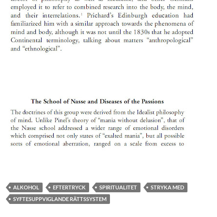
ALKOHOL
EFTERTRYCK
SPIRITUALITET
STRYKA MED
SYFTESUPPVIGLANDE RÄTTSSYSTEM