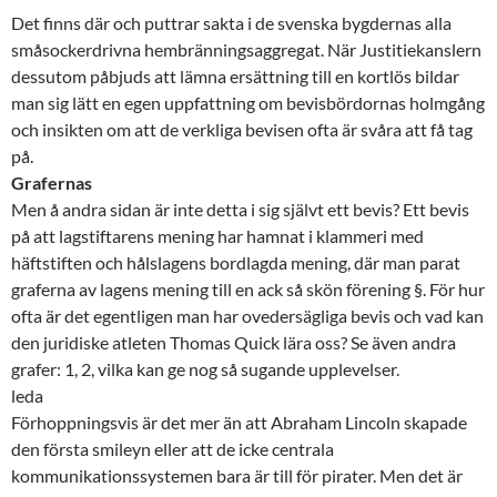
Det finns där och puttrar sakta i de svenska bygdernas alla
småsockerdrivna
hembränningsaggregat
. När Justitiekanslern
dessutom påbjuds att lämna ersättning till en kortlös bildar
man sig lätt en egen uppfattning om bevisbördornas holmgång
och insikten om att de verkliga bevisen ofta är svåra att få tag
på.
Grafernas
Men å andra sidan är inte detta i sig självt ett bevis? Ett bevis
på att lagstiftarens mening har hamnat i klammeri med
häftstiften och hålslagens bordlagda mening, där man parat
graferna
av lagens mening till en ack så skön förening §. För hur
ofta är det egentligen man har ovedersägliga bevis och vad kan
den juridiske atleten Thomas Quick lära oss? Se även andra
grafer:
1
,
2
, vilka kan ge nog så
sugande
upplevelser.
leda
Förhoppningsvis är det mer än att Abraham Lincoln skapade
den första smileyn eller att de icke centrala
kommunikationssystemen bara är till för
pirater
. Men det är