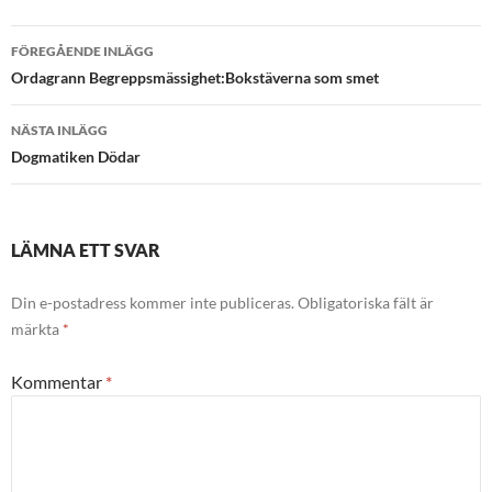
Inläggsnavigering
FÖREGÅENDE INLÄGG
Ordagrann Begreppsmässighet:Bokstäverna som smet
NÄSTA INLÄGG
Dogmatiken Dödar
LÄMNA ETT SVAR
Din e-postadress kommer inte publiceras.
Obligatoriska fält är
märkta
*
Kommentar
*