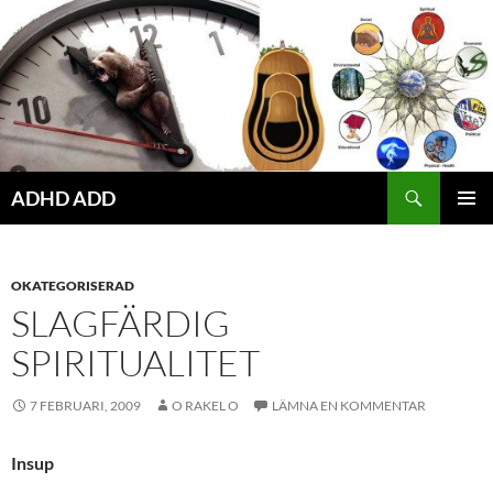
Hoppa
till
innehåll
ADHD ADD
PRIMÄR
MENY
OKATEGORISERAD
SLAGFÄRDIG
SPIRITUALITET
7 FEBRUARI, 2009
O RAKEL O
LÄMNA EN KOMMENTAR
Insup