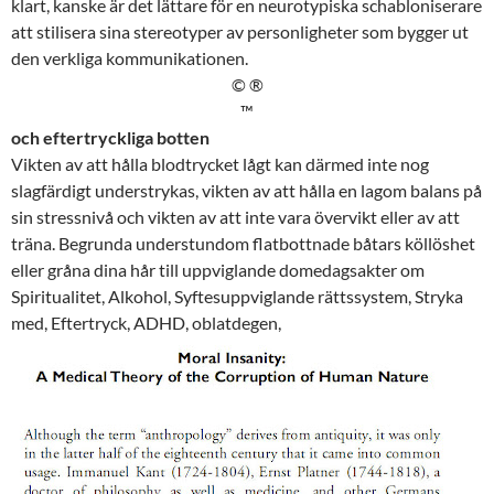
klart, kanske är det lättare för en neurotypiska schabloniserare
att stilisera sina stereotyper av personligheter som bygger ut
den verkliga kommunikationen.
© ®
™
och eftertryckliga botten
Vikten av att hålla blodtrycket lågt kan därmed inte nog
slagfärdigt
understrykas
, vikten av att hålla en lagom balans på
sin stressnivå och vikten av att inte vara övervikt eller av att
träna. Begrunda understundom flatbottnade båtars
köllöshet
eller gråna dina hår till uppviglande domedagsakter om
Spiritualitet
,
Alkohol
,
Syftesuppviglande rättssystem
,
Stryka
med
,
Eftertryck
,
ADHD
,
oblatdegen
,