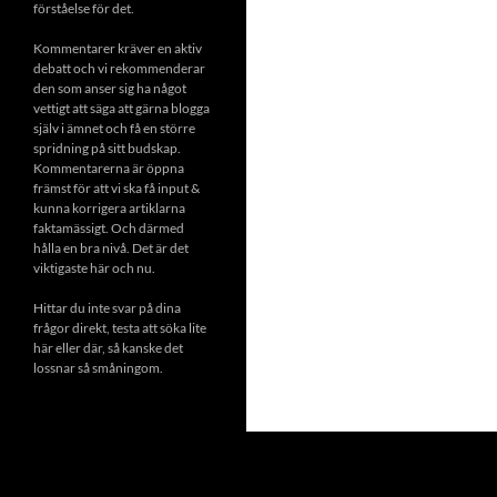
förståelse för det.
Kommentarer kräver en aktiv
debatt och vi rekommenderar
den som anser sig ha något
vettigt att säga att gärna blogga
själv i ämnet och få en större
spridning på sitt budskap.
Kommentarerna är öppna
främst för att vi ska få input &
kunna korrigera artiklarna
faktamässigt. Och därmed
hålla en bra nivå. Det är det
viktigaste här och nu.
Hittar du inte svar på dina
frågor direkt, testa att söka lite
här eller där, så kanske det
lossnar så småningom.