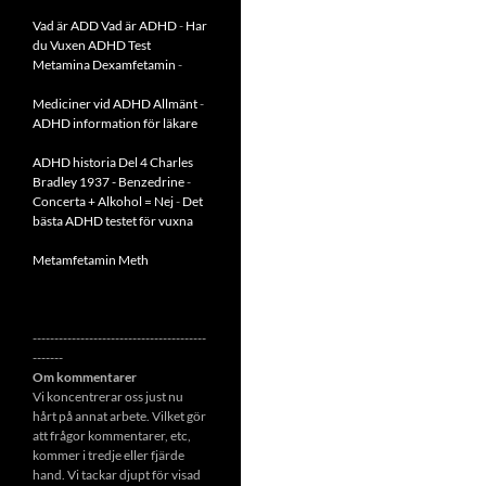
Vad är ADD
Vad är ADHD
-
Har
du Vuxen ADHD Test
Metamina Dexamfetamin
-
Mediciner vid ADHD Allmänt
-
ADHD information för läkare
ADHD historia Del 4 Charles
Bradley 1937 - Benzedrine
-
Concerta + Alkohol = Nej
-
Det
bästa ADHD testet för vuxna
Metamfetamin Meth
----------------------------------------
-------
Om kommentarer
Vi koncentrerar oss just nu
hårt på annat arbete. Vilket gör
att frågor kommentarer, etc,
kommer i tredje eller fjärde
hand. Vi tackar djupt för visad