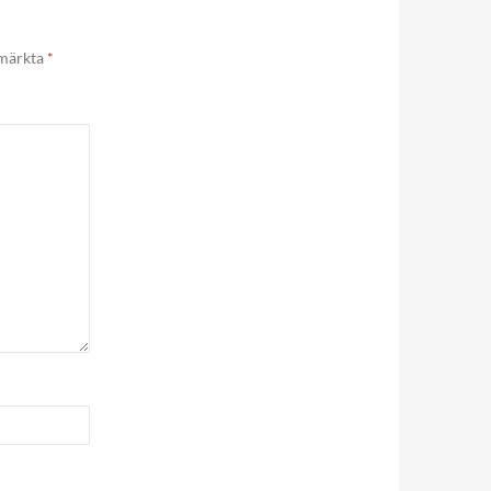
 märkta
*