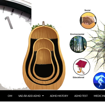
OM
VAD ÄR ADD ADHD
ADHD HISTORY
ADHD TEST
MEDICIN