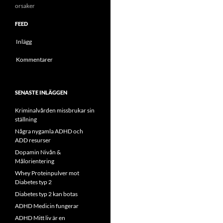
orsaker
FEED
Inlägg
Kommentarer
SENASTE INLÄGGEN
Kriminalvården missbrukar sin
ställning
Några nygamla ADHD och
ADD resurser
Dopamin Nivån &
Målorientering
Whey Proteinpulver mot
Diabetes typ 2
Diabetes typ 2 kan botas
ADHD Medicin fungerar
ADHD Mitt liv är en