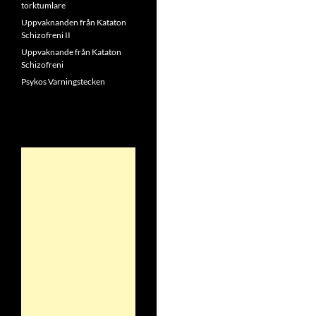
torktumlare
Uppvaknanden från Kataton
Schizofreni II
Uppvaknande från Kataton
Schizofreni
Psykos Varningstecken