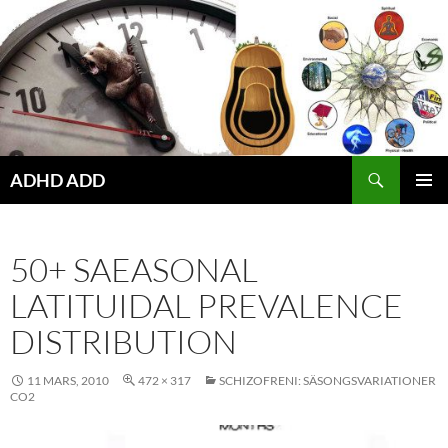
Hoppa
till
innehåll
ADHD ADD
PRIMÄR
MENY
50+ SAEASONAL
LATITUIDAL PREVALENCE
DISTRIBUTION
11 MARS, 2010
472 × 317
SCHIZOFRENI: SÄSONGSVARIATIONER
CO2