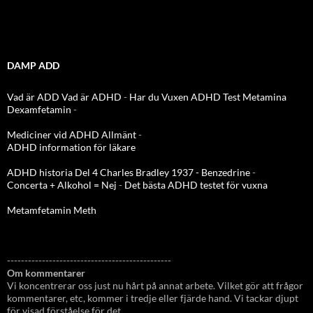
DAMP ADD
Vad är ADD
Vad är ADHD
-
Har du Vuxen ADHD Test
Metamina
Dexamfetamin
-
Mediciner vid ADHD Allmänt
-
ADHD information för läkare
ADHD historia Del 4 Charles Bradley 1937 - Benzedrine
-
Concerta + Alkohol = Nej
-
Det bästa ADHD testet för vuxna
Metamfetamin Meth
-----------------------------------------------
Om kommentarer
Vi koncentrerar oss just nu hårt på annat arbete. Vilket gör att frågor
kommentarer, etc, kommer i tredje eller fjärde hand. Vi tackar djupt
för visad förståelse för det.