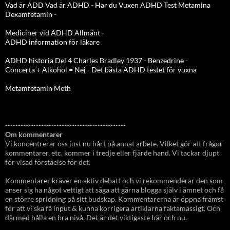
Vad är ADD
Vad är ADHD
-
Har du Vuxen ADHD Test
Metamina
Dexamfetamin
-
Mediciner vid ADHD Allmänt
-
ADHD information för läkare
ADHD historia Del 4 Charles Bradley 1937 - Benzedrine
-
Concerta + Alkohol = Nej
-
Det bästa ADHD testet för vuxna
Metamfetamin Meth
-----------------------------------------------
Om kommentarer
Vi koncentrerar oss just nu hårt på annat arbete. Vilket gör att frågor
kommentarer, etc, kommer i tredje eller fjärde hand. Vi tackar djupt
för visad förståelse för det.
Kommentarer kräver en aktiv debatt och vi rekommenderar den som
anser sig ha något vettigt att säga att gärna blogga själv i ämnet och få
en större spridning på sitt budskap. Kommentarerna är öppna främst
för att vi ska få input & kunna korrigera artiklarna faktamässigt. Och
därmed hålla en bra nivå. Det är det viktigaste här och nu.