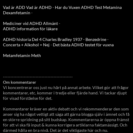
Vad är ADD
Vad är ADHD
-
Har du Vuxen ADHD Test
Metamina
Dexamfetamin
-
Mediciner vid ADHD Allmänt
-
ADHD information för läkare
ADHD historia Del 4 Charles Bradley 1937 - Benzedrine
-
Concerta + Alkohol = Nej
-
Det bästa ADHD testet för vuxna
Metamfetamin Meth
-----------------------------------------------
Om kommentarer
Vi koncentrerar oss just nu hårt på annat arbete. Vilket gör att frågor
kommentarer, etc, kommer i tredje eller fjärde hand. Vi tackar djupt
för visad förståelse för det.
Kommentarer kräver en aktiv debatt och vi rekommenderar den som
anser sig ha något vettigt att säga att gärna blogga själv i ämnet och få
en större spridning på sitt budskap. Kommentarerna är öppna främst
för att vi ska få input & kunna korrigera artiklarna faktamässigt. Och
därmed hålla en bra nivå. Det är det viktigaste här och nu.