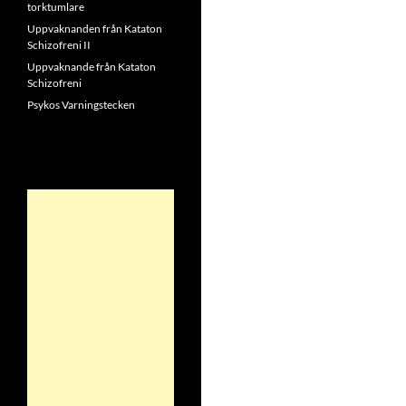
torktumlare
Uppvaknanden från Kataton
Schizofreni II
Uppvaknande från Kataton
Schizofreni
Psykos Varningstecken