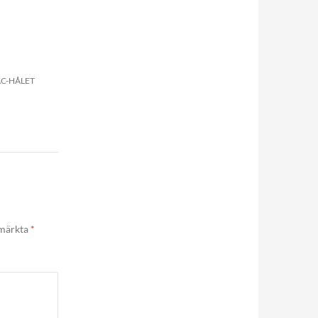
AC-HÅLET
 märkta
*