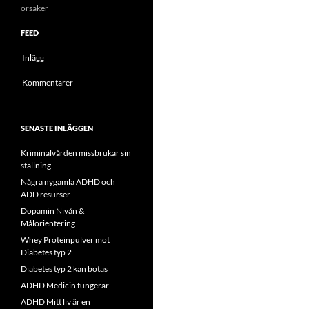
orsaker
FEED
Inlägg
Kommentarer
SENASTE INLÄGGEN
Kriminalvården missbrukar sin
ställning
Några nygamla ADHD och
ADD resurser
Dopamin Nivån &
Målorientering
Whey Proteinpulver mot
Diabetes typ 2
Diabetes typ 2 kan botas
ADHD Medicin fungerar
ADHD Mitt liv är en