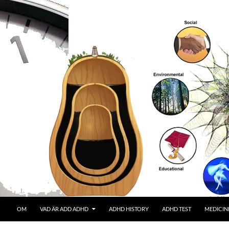
OM
VAD ÄR ADD ADHD
ADHD HISTORY
ADHD TEST
MEDICIN