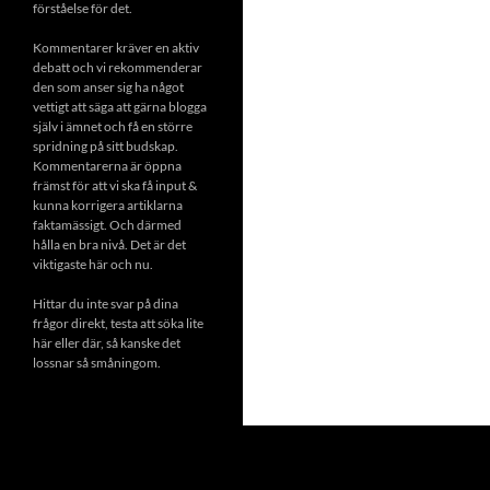
förståelse för det.
Kommentarer kräver en aktiv
debatt och vi rekommenderar
den som anser sig ha något
vettigt att säga att gärna blogga
själv i ämnet och få en större
spridning på sitt budskap.
Kommentarerna är öppna
främst för att vi ska få input &
kunna korrigera artiklarna
faktamässigt. Och därmed
hålla en bra nivå. Det är det
viktigaste här och nu.
Hittar du inte svar på dina
frågor direkt, testa att söka lite
här eller där, så kanske det
lossnar så småningom.