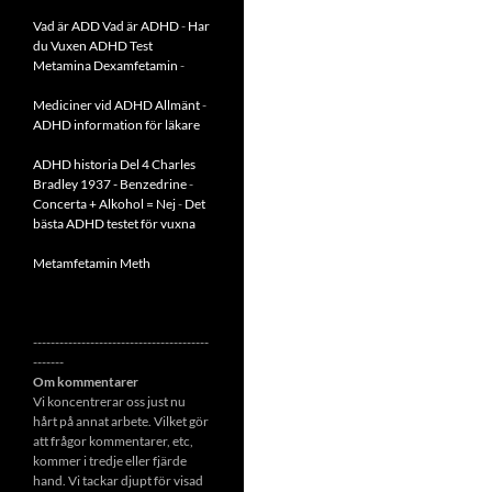
Vad är ADD
Vad är ADHD
-
Har
du Vuxen ADHD Test
Metamina Dexamfetamin
-
Mediciner vid ADHD Allmänt
-
ADHD information för läkare
ADHD historia Del 4 Charles
Bradley 1937 - Benzedrine
-
Concerta + Alkohol = Nej
-
Det
bästa ADHD testet för vuxna
Metamfetamin Meth
----------------------------------------
-------
Om kommentarer
Vi koncentrerar oss just nu
hårt på annat arbete. Vilket gör
att frågor kommentarer, etc,
kommer i tredje eller fjärde
hand. Vi tackar djupt för visad