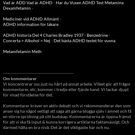
Vad är ADD
Vad är ADHD
-
Har du Vuxen ADHD Test
Metamina
Dexamfetamin
-
Mediciner vid ADHD Allmänt
-
ADHD information för läkare
ADHD historia Del 4 Charles Bradley 1937 - Benzedrine
-
Concerta + Alkohol = Nej
-
Det bästa ADHD testet för vuxna
Metamfetamin Meth
-----------------------------------------------
Om kommentarer
Vi koncentrerar oss just nu hårt på annat arbete. Vilket gör att frågor
kommentarer, etc, kommer i tredje eller fjärde hand. Vi tackar djupt
för visad förståelse för det.
Kommentarer kräver en aktiv debatt och vi rekommenderar den som
anser sig ha något vettigt att säga att gärna blogga själv i ämnet och få
en större spridning på sitt budskap. Kommentarerna är öppna främst
för att vi ska få input & kunna korrigera artiklarna faktamässigt. Och
därmed hålla en bra nivå. Det är det viktigaste här och nu.