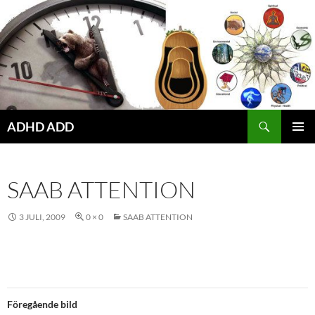
Hoppa
till
innehåll
ADHD ADD
PRIMÄR
MENY
SAAB ATTENTION
3 JULI, 2009
0 × 0
SAAB ATTENTION
Föregående bild