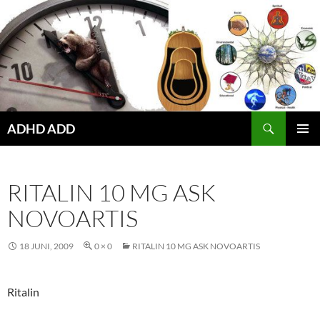
Hoppa
till
innehåll
ADHD ADD
PRIMÄR
MENY
RITALIN 10 MG ASK
NOVOARTIS
18 JUNI, 2009
0 × 0
RITALIN 10 MG ASK NOVOARTIS
Ritalin