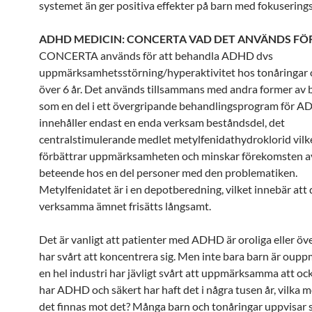
systemet än ger positiva effekter på barn med fokuserings
ADHD MEDICIN: CONCERTA VAD DET ANVÄNDS FÖ
CONCERTA används för att behandla ADHD dvs
uppmärksamhetsstörning/hyperaktivitet hos tonåringar 
över 6 år. Det används tillsammans med andra former av 
som en del i ett övergripande behandlingsprogram för A
innehåller endast en enda verksam beståndsdel, det
centralstimulerande medlet metylfenidathydroklorid vilk
förbättrar uppmärksamheten och minskar förekomsten av
beteende hos en del personer med den problematiken.
Metylfenidatet är i en depotberedning, vilket innebär att
verksamma ämnet frisätts långsamt.
Det är vanligt att patienter med ADHD är oroliga eller öv
har svårt att koncentrera sig. Men inte bara barn är ou
en hel industri har jävligt svårt att uppmärksamma att ock
har ADHD och säkert har haft det i några tusen år, vilka 
det finnas mot det? Många barn och tonåringar uppvisar