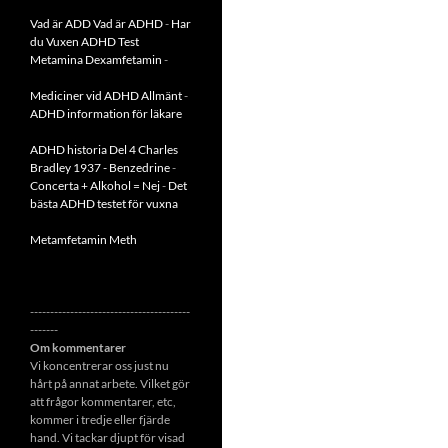
Vad är ADD
Vad är ADHD
-
Har
du Vuxen ADHD Test
Metamina Dexamfetamin
-
Mediciner vid ADHD Allmänt
-
ADHD information för läkare
ADHD historia Del 4 Charles
Bradley 1937 - Benzedrine
-
Concerta + Alkohol = Nej
-
Det
bästa ADHD testet för vuxna
Metamfetamin Meth
----------------------------------------
-------
Om kommentarer
Vi koncentrerar oss just nu
hårt på annat arbete. Vilket gör
att frågor kommentarer, etc,
kommer i tredje eller fjärde
hand. Vi tackar djupt för visad