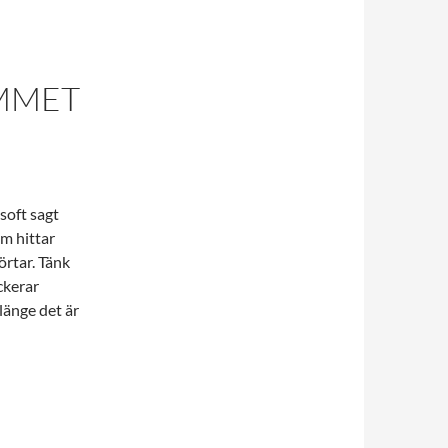
EMMET
soft sagt
m hittar
örtar. Tänk
ckerar
länge det är