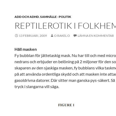
ADD OCH ADHD
,
SAMHÄLLE - POLITIK
REPTILEROTIK I FOLKH
13 FEBRUARI, 2009
O RAKEL O
LÄMNA EN KOMMENTAR
Håll masken
Fy bubblan för jättetaskig mask. Nu har till och med micro
nedrans och erbjuder en belöning på 2 miljoner för den so
skaparen av den sjaskiga masken, fy bubblans vilka taskm
på att använda ordentliga skydd och att masken inte atta
gasoldrivna datorer. Där sitter man ganska pys-säkert. Så 
tryck i slangarna vill säga.