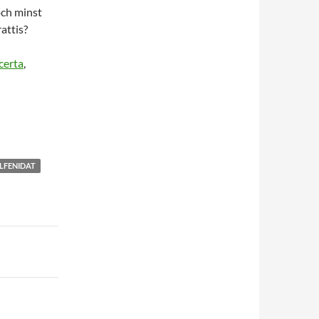
och minst
rattis?
certa
,
LFENIDAT