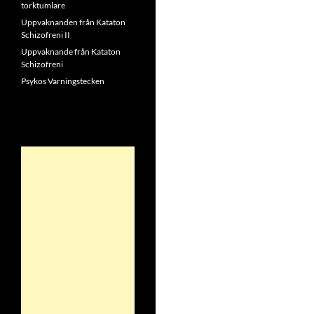
torktumlare
Uppvaknanden från Kataton
Schizofreni II
Uppvaknande från Kataton
Schizofreni
Psykos Varningstecken