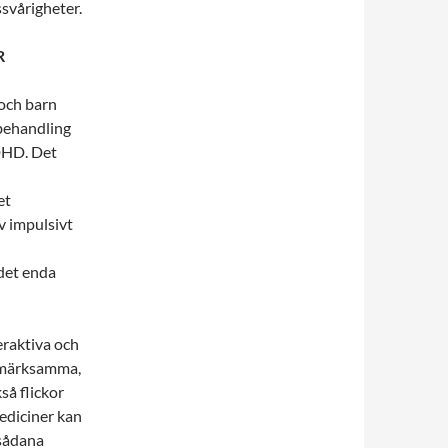
svårigheter.
R
och barn
behandling
DHD. Det
et
 impulsivt
 det enda
eraktiva och
ppmärksamma,
så flickor
mediciner kan
 sådana