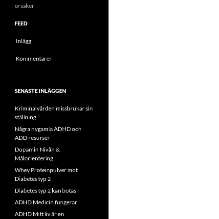
orsaker
FEED
Inlägg
Kommentarer
SENASTE INLÄGGEN
Kriminalvården missbrukar sin
ställning
Några nygamla ADHD och
ADD resurser
Dopamin Nivån &
Målorientering
Whey Proteinpulver mot
Diabetes typ 2
Diabetes typ 2 kan botas
ADHD Medicin fungerar
ADHD Mitt liv är en