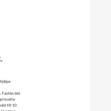
hjälpa
. Fastän det
prissatta
el till 10
på Vyvanse