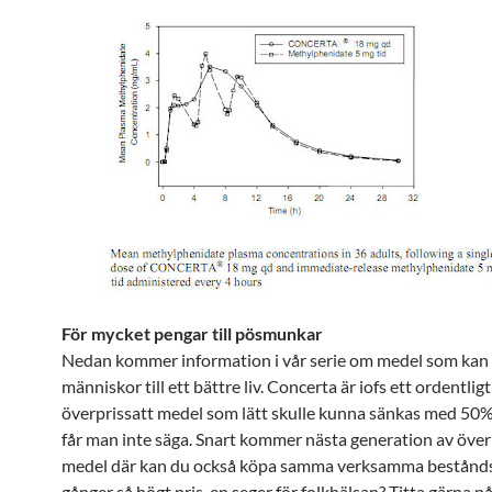
För mycket pengar till pösmunkar
Nedan kommer information i vår serie om medel som kan 
människor till ett bättre liv. Concerta är iofs ett ordentligt
överprissatt medel som lätt skulle kunna sänkas med 50%
får man inte säga. Snart kommer nästa generation av över
medel där kan du också köpa samma verksamma beståndsd
gånger så högt pris, en seger för folkhälsan? Titta gärna 