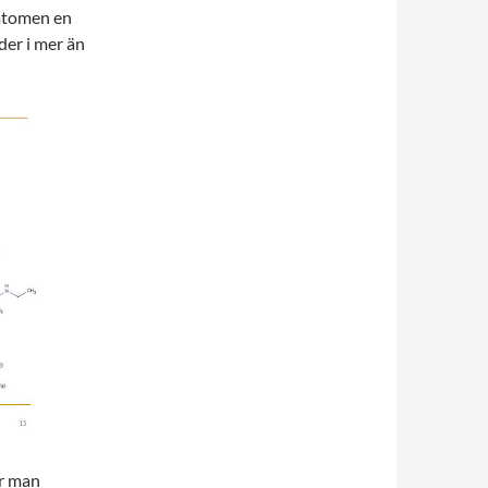
mtomen en
er i mer än
ör man