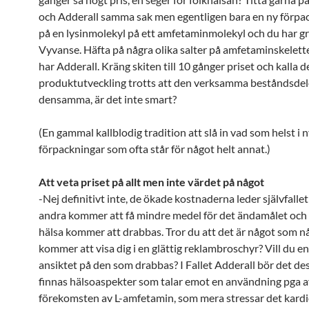
och Adderall samma sak men egentligen bara en ny förpac
på en lysinmolekyl på ett amfetaminmolekyl och du har g
Vyvanse. Häfta på några olika salter på amfetaminskelett
har Adderall. Kräng skiten till 10 gånger priset och kalla d
produktutveckling trotts att den verksamma beståndsdel
densamma, är det inte smart?
(En gammal kallblodig tradition att slå in vad som helst i 
förpackningar som ofta står för något helt annat.)
Att veta priset på allt men inte värdet på något
-Nej definitivt inte, de ökade kostnaderna leder självfallet 
andra kommer att få mindre medel för det ändamålet och
hälsa kommer att drabbas. Tror du att det är något som 
kommer att visa dig i en glättig reklambroschyr? Vill du en
ansiktet på den som drabbas? I Fallet Adderall bör det d
finnas hälsoaspekter som talar emot en användning pga 
förekomsten av L-amfetamin, som mera stressar det kard