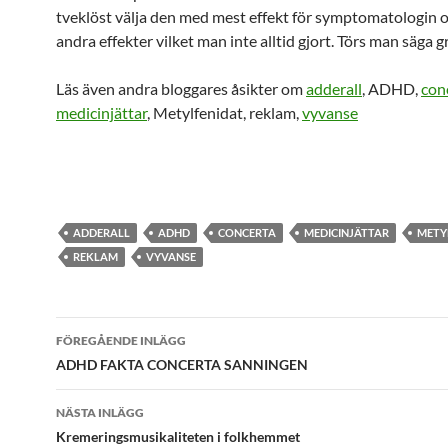
tveklöst välja den med mest effekt för symptomatologin 
andra effekter vilket man inte alltid gjort. Törs man säga g
Läs även andra bloggares åsikter om
adderall
, ADHD,
con
medicinjättar
, Metylfenidat, reklam,
vyvanse
ADDERALL
ADHD
CONCERTA
MEDICINJÄTTAR
METY
REKLAM
VYVANSE
Inläggsnavigering
FÖREGÅENDE INLÄGG
ADHD FAKTA CONCERTA SANNINGEN
NÄSTA INLÄGG
Kremeringsmusikaliteten i folkhemmet