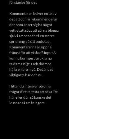
förståelse för det.
Kommentarer kräver en aktiv
debatt och vi rekommenderar
den som anser sig ha något
vettigt att säga att gärna blogga
själv i ämnet och få en större
spridning på sitt budskap.
Kommentarerna är öppna
främst för att vi ska få input &
kunna korrigera artiklarna
faktamässigt. Och därmed
hålla en bra nivå. Det är det
viktigaste här och nu.
Hittar du inte svar på dina
frågor direkt, testa att söka lite
här eller där, så kanske det
lossnar så småningom.