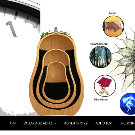
OM
VAD ÄR ADD ADHD
ADHD HISTORY
ADHD TEST
MEDICIN