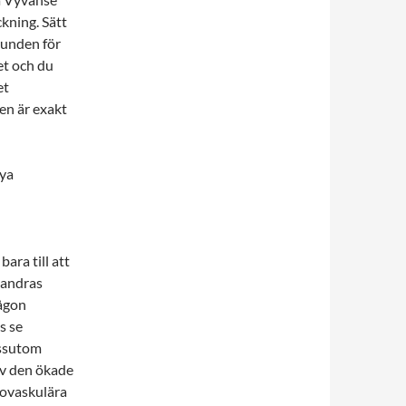
kning. Sätt
runden för
et och du
et
en är exakt
nya
bara till att
 andras
någon
s se
essutom
av den ökade
iovaskulära