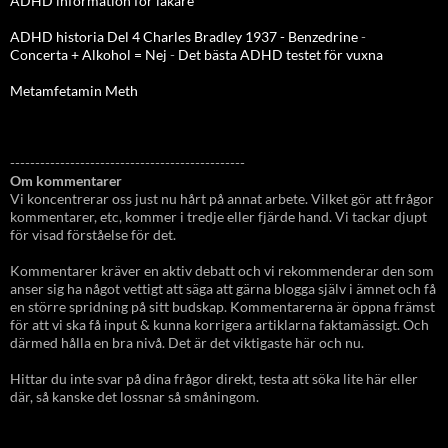
ADHD information för läkare
ADHD historia Del 4 Charles Bradley 1937 - Benzedrine
-
Concerta + Alkohol = Nej
-
Det bästa ADHD testet för vuxna
Metamfetamin Meth
-----------------------------------------------
Om kommentarer
Vi koncentrerar oss just nu hårt på annat arbete. Vilket gör att frågor
kommentarer, etc, kommer i tredje eller fjärde hand. Vi tackar djupt
för visad förståelse för det.
Kommentarer kräver en aktiv debatt och vi rekommenderar den som
anser sig ha något vettigt att säga att gärna blogga själv i ämnet och få
en större spridning på sitt budskap. Kommentarerna är öppna främst
för att vi ska få input & kunna korrigera artiklarna faktamässigt. Och
därmed hålla en bra nivå. Det är det viktigaste här och nu.
Hittar du inte svar på dina frågor direkt, testa att söka lite här eller
där, så kanske det lossnar så småningom.