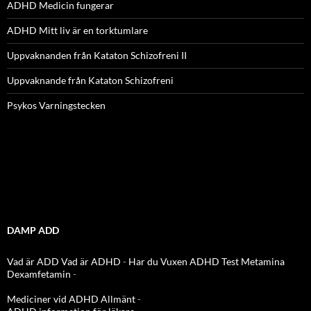
ADHD Medicin fungerar
ADHD Mitt liv är en torktumlare
Uppvaknanden från Kataton Schizofreni II
Uppvaknande från Kataton Schizofreni
Psykos Varningstecken
DAMP ADD
Vad är ADD
Vad är ADHD
-
Har du Vuxen ADHD Test
Metamina
Dexamfetamin
-
Mediciner vid ADHD Allmänt
-