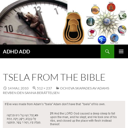
Hoppa
till
innehåll
ADHD ADD
PRIMÄR
MENY
TSELA FROM THE BIBLE
14 MAJ, 2010
512 × 237
OCH EVA SKAPADES AV ADAMS
REVBEN:DEN SANNA BERÄTTELSEN