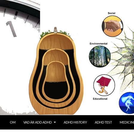
OM
VAD ÄR ADD ADHD
ADHD HISTORY
ADHD TEST
MEDICIN