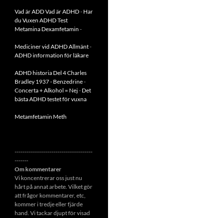
Vad är ADD
Vad är ADHD
-
Har
du Vuxen ADHD Test
Metamina Dexamfetamin
-
Mediciner vid ADHD Allmänt
-
ADHD information för läkare
ADHD historia Del 4 Charles
Bradley 1937 - Benzedrine
-
Concerta + Alkohol = Nej
-
Det
bästa ADHD testet för vuxna
Metamfetamin Meth
----------------------------------------
-------
Om kommentarer
Vi koncentrerar oss just nu
hårt på annat arbete. Vilket gör
att frågor kommentarer, etc,
kommer i tredje eller fjärde
hand. Vi tackar djupt för visad