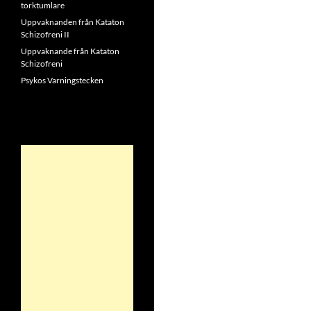
torktumlare
Uppvaknanden från Kataton
Schizofreni II
Uppvaknande från Kataton
Schizofreni
Psykos Varningstecken