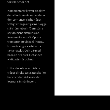
förståelse för det.
Kommentarer kräver en aktiv
debatt och vi rekommenderar
den som anser sig ha något
vettigt att säga att gärna blogga
själv i ämnet och få en större
spridning på sitt budskap.
Kommentarerna är öppna
främst för att vi ska få input &
kunna korrigera artiklarna
faktamässigt. Och därmed
hålla en bra nivå. Det är det
viktigaste här och nu.
Hittar du inte svar på dina
frågor direkt, testa att söka lite
här eller där, så kanske det
lossnar så småningom.