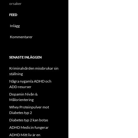
orsaker
FEED
Inlägg
Kommentarer
SENASTE INLÄGGEN
Kriminalvården missbrukar sin
ställning
Några nygamla ADHD och
ADD resurser
Dopamin Nivån &
Målorientering
Whey Proteinpulver mot
Diabetes typ 2
Diabetes typ 2 kan botas
ADHD Medicin fungerar
ADHD Mitt liv är en