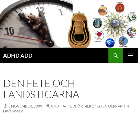
Hoppa
till
innehåll
ADHD ADD
PRIMÄR
MENY
DEN FETE OCH
LANDSTIGARNA
3 NOVEMBER, 2009
0 × 0
NEDFÖR MEKONG I EN ÖLPRÅM IIII
DRÖMMAR