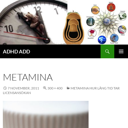
Hoppa
till
innehåll
ADHD ADD
PRIMÄR
MENY
METAMINA
7 NOVEMBER, 2011
300 × 400
METAMINA HUR LÅNG TID TAR
LICENSANSÖKAN