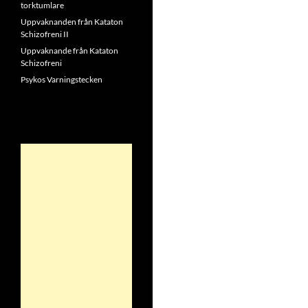
torktumlare
Uppvaknanden från Kataton
Schizofreni II
Uppvaknande från Kataton
Schizofreni
Psykos Varningstecken