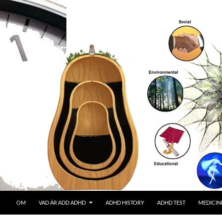
OM
VAD ÄR ADD ADHD
ADHD HISTORY
ADHD TEST
MEDICIN