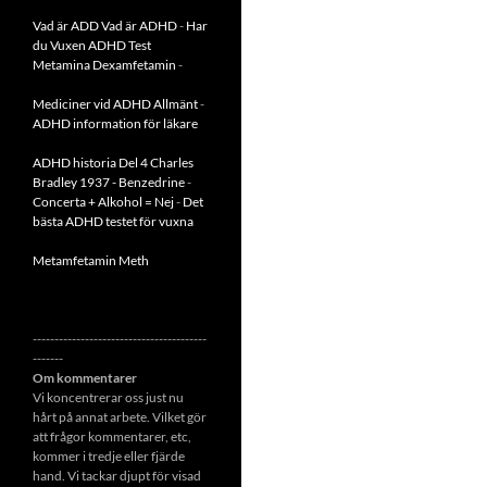
Vad är ADD
Vad är ADHD
-
Har
du Vuxen ADHD Test
Metamina Dexamfetamin
-
Mediciner vid ADHD Allmänt
-
ADHD information för läkare
ADHD historia Del 4 Charles
Bradley 1937 - Benzedrine
-
Concerta + Alkohol = Nej
-
Det
bästa ADHD testet för vuxna
Metamfetamin Meth
----------------------------------------
-------
Om kommentarer
Vi koncentrerar oss just nu
hårt på annat arbete. Vilket gör
att frågor kommentarer, etc,
kommer i tredje eller fjärde
hand. Vi tackar djupt för visad