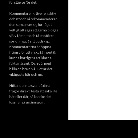
förståelse för det.
Kommentarer kräver en aktiv
debatt och vi rekommenderar
den som anser sig ha något
vettigt att säga att gärna blogga
själv i ämnet och få en större
spridning på sitt budskap.
Kommentarerna är öppna
främst för att vi ska få input &
kunna korrigera artiklarna
faktamässigt. Och därmed
hålla en bra nivå. Det är det
viktigaste här och nu.
Hittar du inte svar på dina
frågor direkt, testa att söka lite
här eller där, så kanske det
lossnar så småningom.