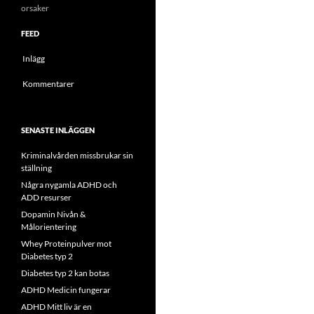
orsaker
FEED
Inlägg
Kommentarer
SENASTE INLÄGGEN
Kriminalvården missbrukar sin
ställning
Några nygamla ADHD och
ADD resurser
Dopamin Nivån &
Målorientering
Whey Proteinpulver mot
Diabetes typ 2
Diabetes typ 2 kan botas
ADHD Medicin fungerar
ADHD Mitt liv är en