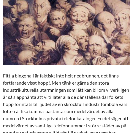
Fittja bingohall är faktiskt inte helt nedbrunnen, det finns
fortfarande visst hopp!. Men tänk er gärna den stora
industrikulturella utarmningen som lätt kan bli om vi verkligen
är så slapphänta att vi tillåter alla de där ställena där folkets
hopp förintats till ljudet av en skrockfull industritombola vars
löften är lika tomma bastanta som medelvärdet av alla
numren i Stockholms privata telefonkataloger. En del säger att
medelvärdet av samtliga telefonnummer i större städer av på
grund av naturlagarna alltid går till psyket, men vem har