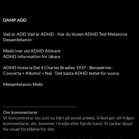
DAMP ADD
Vad är ADD
Vad är ADHD
-
Har du Vuxen ADHD Test
Metamina
Dexamfetamin
-
Mediciner vid ADHD Allmänt
-
ADHD information för läkare
ADHD historia Del 4 Charles Bradley 1937 - Benzedrine
-
Concerta + Alkohol = Nej
-
Det bästa ADHD testet för vuxna
Metamfetamin Meth
-----------------------------------------------
Om kommentarer
Vi koncentrerar oss just nu hårt på annat arbete. Vilket gör att frågor
kommentarer, etc, kommer i tredje eller fjärde hand. Vi tackar djupt
för visad förståelse för det.