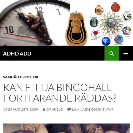
Hoppa
till
innehåll
ADHD ADD
PRIMÄR
MENY
SAMHÄLLE - POLITIK
KAN FITTJA BINGOHALL
FORTFARANDE RÄDDAS?
29 AUGUSTI, 2009
ORAKELO
LÄMNA EN KOMMENTAR