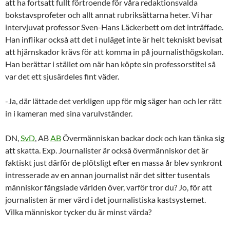
att ha fortsatt fullt förtroende för våra redaktionsvalda
bokstavsprofeter och allt annat rubriksättarna heter. Vi har
intervjuvat professor Sven-Hans Läckerbett om det inträffade.
Han inflikar också att det i nuläget inte är helt tekniskt bevisat
att hjärnskador krävs för att komma in på journalisthögskolan.
Han berättar i stället om när han köpte sin professorstitel så
var det ett sjusärdeles fint väder.
-Ja, där lättade det verkligen upp för mig säger han och ler rätt
in i kameran med sina varulvständer.
DN,
SvD
, AB
AB
Övermänniskan backar dock och kan tänka sig
att skatta. Exp. Journalister är också övermänniskor det är
faktiskt just därför de plötsligt efter en massa år blev synkront
intresserade av en annan journalist när det sitter tusentals
människor fängslade världen över, varför tror du? Jo, för att
journalisten är mer värd i det journalistiska kastsystemet.
Vilka människor tycker du är minst värda?