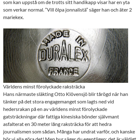
som kan uppstå om de trotts sitt handikapp visar har en yta
som verkar normal. ”Vill ölpa jonnalistä” säger han och äter 2
mariekex.
Världens minst förolyckade raksträcka
Hans närmaste släkting Otto Klövensjö blir tårögd när han
tänker på det stora engagemanget som lagts ned vid
hedersrakan på en av världens minst förolyckade
gatsträckningar där fattiga kinesiska bönder självmant
asfalterat en 30 meter lång raksträcka för att hedra
journalismen som sådan. Många har undrat varför, och kanske
bör vi alla göra det! Men hur säger du egentligen: det är väldigt