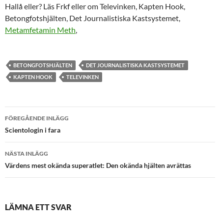
Hallå eller? Läs Frkf eller om Televinken, Kapten Hook,
Betongfotshjälten, Det Journalistiska Kastsystemet,
Metamfetamin Meth
,
BETONGFOTSHJÄLTEN
DET JOURNALISTISKA KASTSYSTEMET
KAPTEN HOOK
TELEVINKEN
Inläggsnavigering
FÖREGÅENDE INLÄGG
Scientologin i fara
NÄSTA INLÄGG
Värdens mest okända superatlet: Den okända hjälten avrättas
LÄMNA ETT SVAR