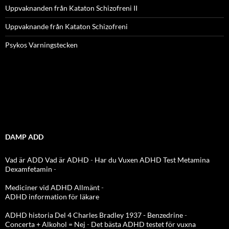
Uppvaknanden från Kataton Schizofreni II
Uppvaknande från Kataton Schizofreni
Psykos Varningstecken
DAMP ADD
Vad är ADD
Vad är ADHD
-
Har du Vuxen ADHD Test
Metamina
Dexamfetamin
-
Mediciner vid ADHD Allmänt
-
ADHD information för läkare
ADHD historia Del 4 Charles Bradley 1937 - Benzedrine
-
Concerta + Alkohol = Nej
-
Det bästa ADHD testet för vuxna