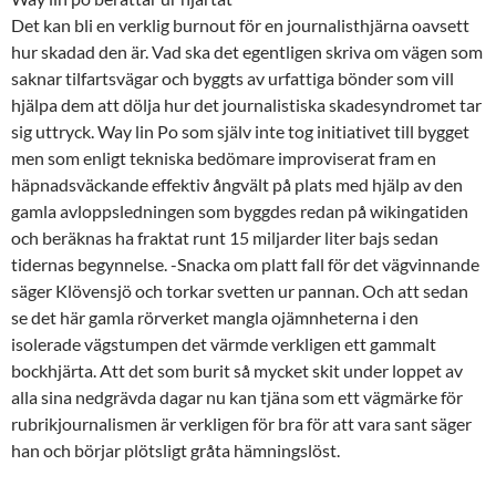
Det kan bli en verklig burnout för en journalisthjärna oavsett
hur skadad den är. Vad ska det egentligen skriva om vägen som
saknar tilfartsvägar och byggts av urfattiga bönder som vill
hjälpa dem att dölja hur det journalistiska skadesyndromet tar
sig uttryck. Way lin Po som själv inte tog initiativet till bygget
men som enligt tekniska bedömare improviserat fram en
häpnadsväckande effektiv ångvält på plats med hjälp av den
gamla avloppsledningen som byggdes redan på wikingatiden
och beräknas ha fraktat runt 15 miljarder liter bajs sedan
tidernas begynnelse. -Snacka om platt fall för det vägvinnande
säger Klövensjö och torkar svetten ur pannan. Och att sedan
se det här gamla rörverket mangla ojämnheterna i den
isolerade vägstumpen det värmde verkligen ett gammalt
bockhjärta. Att det som burit så mycket skit under loppet av
alla sina nedgrävda dagar nu kan tjäna som ett vägmärke för
rubrikjournalismen är verkligen för bra för att vara sant säger
han och börjar plötsligt gråta hämningslöst.