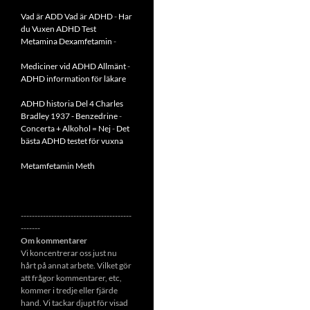
Vad är ADD
Vad är ADHD
-
Har
du Vuxen ADHD Test
Metamina Dexamfetamin
-
Mediciner vid ADHD Allmänt
-
ADHD information för läkare
ADHD historia Del 4 Charles
Bradley 1937 - Benzedrine
-
Concerta + Alkohol = Nej
-
Det
bästa ADHD testet för vuxna
Metamfetamin Meth
----------------------------------------
-------
Om kommentarer
Vi koncentrerar oss just nu
hårt på annat arbete. Vilket gör
att frågor kommentarer, etc,
kommer i tredje eller fjärde
hand. Vi tackar djupt för visad