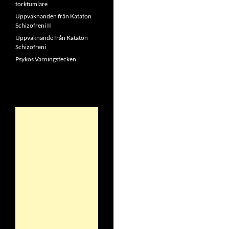
torktumlare
Uppvaknanden från Kataton
Schizofreni II
Uppvaknande från Kataton
Schizofreni
Psykos Varningstecken