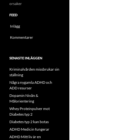
orsaker
FEED
Inlägg
Kommentarer
SENASTE INLÄGGEN
Kriminalvården missbrukar sin
ställning
Några nygamla ADHD och
ADD resurser
Dopamin Nivån &
Målorientering
Whey Proteinpulver mot
Diabetes typ 2
Diabetes typ 2 kan botas
ADHD Medicin fungerar
ADHD Mitt liv är en