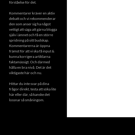
förståelse för det.
Kommentarer kräver en aktiv
debatt och vi rekommenderar
den som anser sig ha något
vettigt att säga att gärna blogga
själv i ämnet och få en större
spridning på sitt budskap.
Kommentarerna är öppna
främst för att vi ska få input &
kunna korrigera artiklarna
faktamässigt. Och därmed
hålla en bra nivå. Det är det
viktigaste här och nu.
Hittar du inte svar på dina
frågor direkt, testa att söka lite
här eller där, så kanske det
lossnar så småningom.