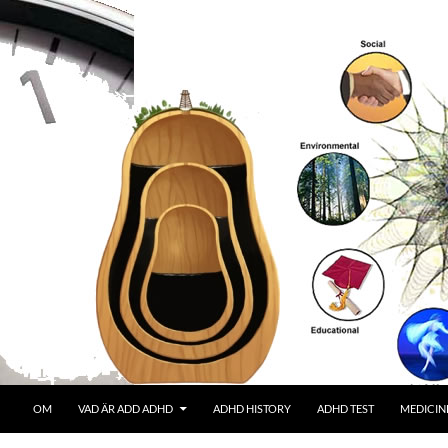
OM
VAD ÄR ADD ADHD
ADHD HISTORY
ADHD TEST
MEDICIN