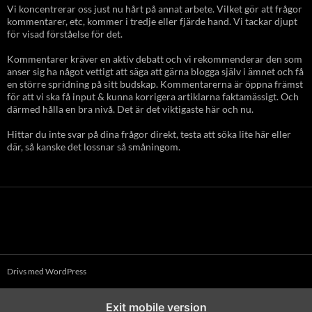
Vi koncentrerar oss just nu hårt på annat arbete. Vilket gör att frågor
kommentarer, etc, kommer i tredje eller fjärde hand. Vi tackar djupt
för visad förståelse för det.
Kommentarer kräver en aktiv debatt och vi rekommenderar den som
anser sig ha något vettigt att säga att gärna blogga själv i ämnet och få
en större spridning på sitt budskap. Kommentarerna är öppna främst
för att vi ska få input & kunna korrigera artiklarna faktamässigt. Och
därmed hålla en bra nivå. Det är det viktigaste här och nu.
Hittar du inte svar på dina frågor direkt, testa att söka lite här eller
där, så kanske det lossnar så småningom.
Drivs med WordPress
Exit mobile version