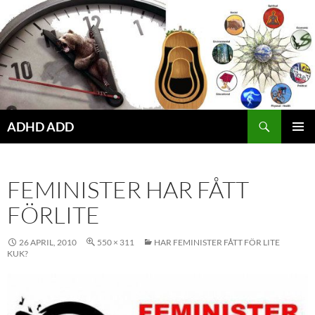
Hoppa
till
innehåll
ADHD ADD
PRIMÄR
MENY
FEMINISTER HAR FÅTT
FÖRLITE
26 APRIL, 2010
550 × 311
HAR FEMINISTER FÅTT FÖR LITE
KUK?