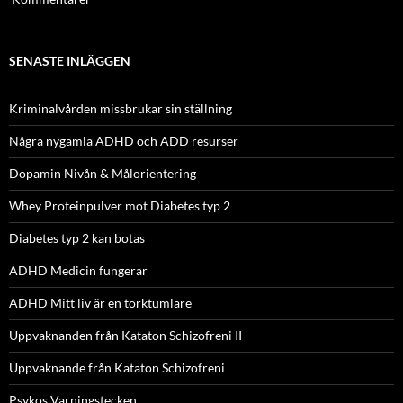
SENASTE INLÄGGEN
Kriminalvården missbrukar sin ställning
Några nygamla ADHD och ADD resurser
Dopamin Nivån & Målorientering
Whey Proteinpulver mot Diabetes typ 2
Diabetes typ 2 kan botas
ADHD Medicin fungerar
ADHD Mitt liv är en torktumlare
Uppvaknanden från Kataton Schizofreni II
Uppvaknande från Kataton Schizofreni
Psykos Varningstecken