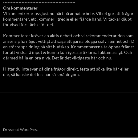
-----------------------------------------------
Om kommentarer
Vi koncentrerar oss just nu hårt på annat arbete. Vilket gör att frågor
kommentarer, etc, kommer i tredje eller fjärde hand. Vi tackar djupt
för visad förståelse för det.
Kommentarer kräver en aktiv debatt och vi rekommenderar den som
anser sig ha något vettigt att säga att gärna blogga själv i ämnet och få
en större spridning på sitt budskap. Kommentarerna är öppna främst
för att vi ska få input & kunna korrigera artiklarna faktamässigt. Och
därmed hålla en bra nivå. Det är det viktigaste här och nu.
Hittar du inte svar på dina frågor direkt, testa att söka lite här eller
där, så kanske det lossnar så småningom.
Drivs med WordPress