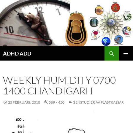
Hoppa
till
innehåll
ADHD ADD
PRIMÄR
MENY
WEEKLY HUMIDITY 0700
1400 CHANDIGARH
25 FEBRUARI, 2010
589 × 450
GENSTUDIER AV PLASTKASSAR