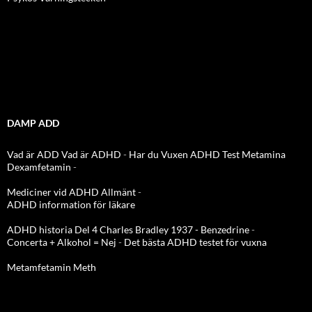
DAMP ADD
Vad är ADD
Vad är ADHD
-
Har du Vuxen ADHD Test
Metamina
Dexamfetamin
-
Mediciner vid ADHD Allmänt
-
ADHD information för läkare
ADHD historia Del 4 Charles Bradley 1937 - Benzedrine
-
Concerta + Alkohol = Nej
-
Det bästa ADHD testet för vuxna
Metamfetamin Meth