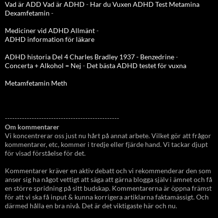
Vad är ADD
Vad är ADHD
-
Har du Vuxen ADHD Test
Metamina
Dexamfetamin
-
Mediciner vid ADHD Allmänt
-
ADHD information för läkare
ADHD historia Del 4 Charles Bradley 1937 - Benzedrine
-
Concerta + Alkohol = Nej
-
Det bästa ADHD testet för vuxna
Metamfetamin Meth
-----------------------------------------------
Om kommentarer
Vi koncentrerar oss just nu hårt på annat arbete. Vilket gör att frågor
kommentarer, etc, kommer i tredje eller fjärde hand. Vi tackar djupt
för visad förståelse för det.
Kommentarer kräver en aktiv debatt och vi rekommenderar den som
anser sig ha något vettigt att säga att gärna blogga själv i ämnet och få
en större spridning på sitt budskap. Kommentarerna är öppna främst
för att vi ska få input & kunna korrigera artiklarna faktamässigt. Och
därmed hålla en bra nivå. Det är det viktigaste här och nu.