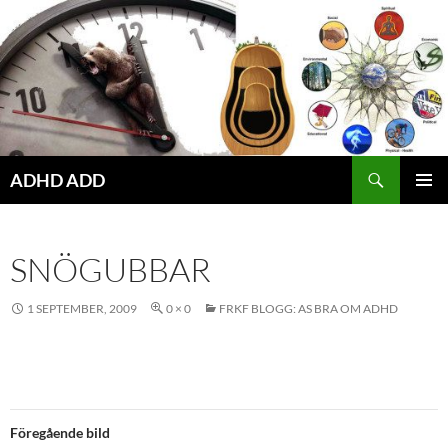
Hoppa
till
innehåll
ADHD ADD
PRIMÄR
MENY
SNÖGUBBAR
1 SEPTEMBER, 2009
0 × 0
FRKF BLOGG: AS BRA OM ADHD
Föregående bild