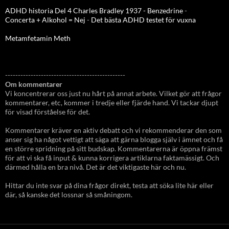
ADHD historia Del 4 Charles Bradley 1937 - Benzedrine
-
Concerta + Alkohol = Nej
-
Det bästa ADHD testet för vuxna
Metamfetamin Meth
-----------------------------------------------
Om kommentarer
Vi koncentrerar oss just nu hårt på annat arbete. Vilket gör att frågor
kommentarer, etc, kommer i tredje eller fjärde hand. Vi tackar djupt
för visad förståelse för det.
Kommentarer kräver en aktiv debatt och vi rekommenderar den som
anser sig ha något vettigt att säga att gärna blogga själv i ämnet och få
en större spridning på sitt budskap. Kommentarerna är öppna främst
för att vi ska få input & kunna korrigera artiklarna faktamässigt. Och
därmed hålla en bra nivå. Det är det viktigaste här och nu.
Hittar du inte svar på dina frågor direkt, testa att söka lite här eller
där, så kanske det lossnar så småningom.