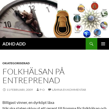
Hoppa
till
innehåll
ADHD ADD
PRIMÄR
MENY
OKATEGORISERAD
FOLKHÄLSAN PÅ
ENTREPRENAD
11 FEBRUARI, 2009
P-O
LÄMNA EN KOMMENTAR
Billigast vinner, en dyrköpt läxa
När ska staten skiva ut ett recept till fromma för folkhälsan och