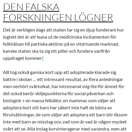
DEN FALSKA
FORSKNINGEN LÖGNER
Det är verkligen dags att staten tar sig en djup funderare hur
logiskt det är att leasa ut de medicinska incitamenten för
folkhälsan till partiska aktörer på en vitdrivande marknad,
kanske staten ska ta sig ett piller och fundera varifrån
uppdraget kommer
?
AB tog också ganska kort upp att adopterade klarade sig
bättre i skolan … ett intressant resultat, av flera anledningar
men oerhört svårtolkat, har intresserat mig lite för ämnet för
det också berör skiljepunkterna för social påverkan och
biologisk + en massa felkällor, en mammas som väljer att
adoptera bort sitt barn har säkert inte haft de bästa av
förutsättningar, de som väljer att adoptera ett barn blir liksom
inte med barn av misstag osv, vad som är vad är någon mycket
svårt att se. Alla inslag korsinteragerar med varandra, men att