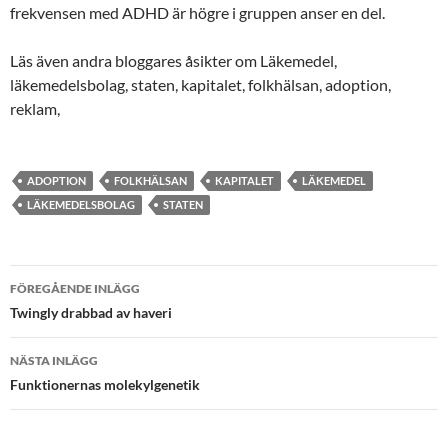
frekvensen med ADHD är högre i gruppen anser en del.
Läs även andra bloggares åsikter om Läkemedel,
läkemedelsbolag, staten, kapitalet, folkhälsan, adoption,
reklam,
ADOPTION
FOLKHÄLSAN
KAPITALET
LÄKEMEDEL
LÄKEMEDELSBOLAG
STATEN
Inläggsnavigering
FÖREGÅENDE INLÄGG
Twingly drabbad av haveri
NÄSTA INLÄGG
Funktionernas molekylgenetik