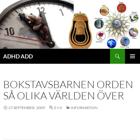
Hoppa
till
innehåll
ADHD ADD
PRIMÄR
MENY
BOKSTAVSBARNEN ORDEN
SÅ OLIKA VÄRLDEN ÖVER
27 SEPTEMBER, 2009
0 × 0
INFORMATION