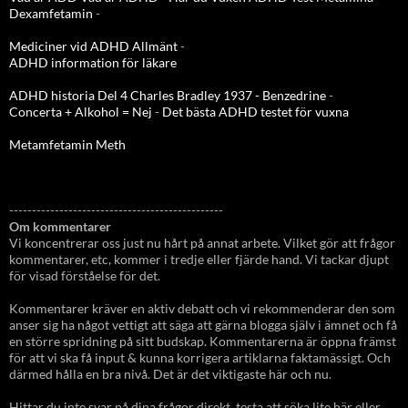
Dexamfetamin
-
Mediciner vid ADHD Allmänt
-
ADHD information för läkare
ADHD historia Del 4 Charles Bradley 1937 - Benzedrine
-
Concerta + Alkohol = Nej
-
Det bästa ADHD testet för vuxna
Metamfetamin Meth
-----------------------------------------------
Om kommentarer
Vi koncentrerar oss just nu hårt på annat arbete. Vilket gör att frågor
kommentarer, etc, kommer i tredje eller fjärde hand. Vi tackar djupt
för visad förståelse för det.
Kommentarer kräver en aktiv debatt och vi rekommenderar den som
anser sig ha något vettigt att säga att gärna blogga själv i ämnet och få
en större spridning på sitt budskap. Kommentarerna är öppna främst
för att vi ska få input & kunna korrigera artiklarna faktamässigt. Och
därmed hålla en bra nivå. Det är det viktigaste här och nu.
Hittar du inte svar på dina frågor direkt, testa att söka lite här eller