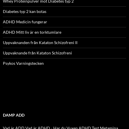
Whey Proteinpulver mot Diabetes typ 2
Diabetes typ 2 kan botas
ADHD Medicin fungerar
ADHD Mitt liv är en torktumlare
Uppvaknanden från Kataton Schizofreni II
Uppvaknande från Kataton Schizofreni
Psykos Varningstecken
DAMP ADD
Vad är ADD
Vad är ADHD
-
Har du Vuxen ADHD Test
Metamina