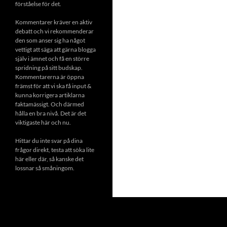
förståelse för det.
Kommentarer kräver en aktiv
debatt och vi rekommenderar
den som anser sig ha något
vettigt att säga att gärna blogga
själv i ämnet och få en större
spridning på sitt budskap.
Kommentarerna är öppna
främst för att vi ska få input &
kunna korrigera artiklarna
faktamässigt. Och därmed
hålla en bra nivå. Det är det
viktigaste här och nu.
Hittar du inte svar på dina
frågor direkt, testa att söka lite
här eller där, så kanske det
lossnar så småningom.