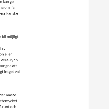
en kan ge
a om ifall
dess kanske
 bli möjligt
r
d av
on eller
e, Vera-Lynn
tvungna att
t intget val
uder måste
jättemycket
gå runt och