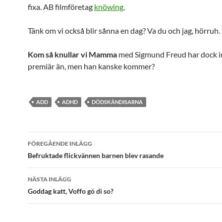
fixa. AB filmföretag
knöwing,
Tänk om vi också blir sånna en dag? Va du och jag, hörruh.
Kom så knullar vi Mamma
med Sigmund Freud har dock in
premiär än, men han kanske kommer?
ADD
ADHD
DÖDSKÄNDISARNA
Inläggsnavigering
FÖREGÅENDE INLÄGG
Befruktade flickvännen barnen blev rasande
NÄSTA INLÄGG
Goddag katt, Voffo gö di so?