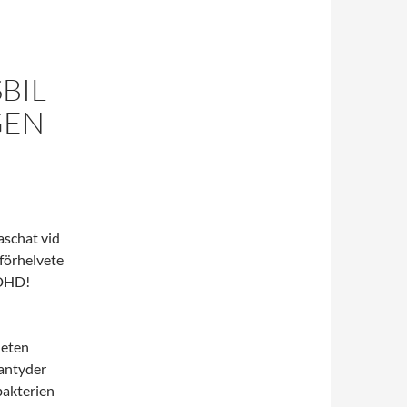
BIL
GEN
aschat vid
 förhelvete
 ADHD!
neten
 antyder
bakterien