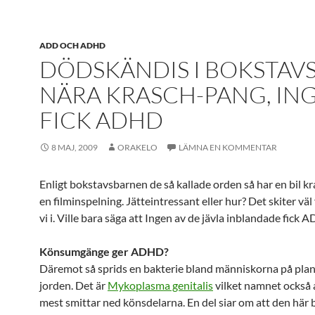
ADD OCH ADHD
DÖDSKÄNDIS I BOKSTAVS
NÄRA KRASCH-PANG, IN
FICK ADHD
8 MAJ, 2009
ORAKELO
LÄMNA EN KOMMENTAR
Enligt bokstavsbarnen de så kallade orden så har en bil kr
en filminspelning. Jätteintressant eller hur? Det skiter väl
vi i. Ville bara säga att Ingen av de jävla inblandade fick
Könsumgänge ger ADHD?
Däremot så sprids en bakterie bland människorna på pla
jorden. Det är
Mykoplasma genitalis
vilket namnet också
mest smittar ned könsdelarna. En del siar om att den här 