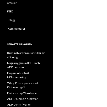
orsaker
FEED
Inlägg
Kommentarer
SENASTE INLÄGGEN
Kriminalvården missbrukar sin
ställning
Några nygamla ADHD och
ADD resurser
Dopamin Nivån &
Målorientering
Whey Proteinpulver mot
Diabetes typ 2
Diabetes typ 2 kan botas
ADHD Medicin fungerar
ADHD Mitt liv är en