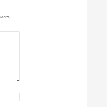
 märkta
*