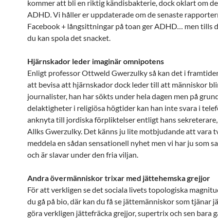
kommer att bli en riktig kändisbakterie, dock oklart om d
ADHD. Vi håller er uppdaterade om de senaste rapportern
Facebook + långsittningar på toan ger ADHD… men tills 
du kan spola det snacket.
Hjärnskador leder imaginär omnipotens
Enligt professor Ottweld Gwerzulky så kan det i framtiden
att bevisa att hjärnskador dock leder till att människor bli
journalister, han har sökts under hela dagen men på grun
delaktigheter i religiösa högtider kan han inte svara i telef
anknyta till jordiska förpliktelser entligt hans sekreterar
Allks Gwerzulky. Det känns ju lite motbjudande att vara 
meddela en sådan sensationell nyhet men vi har ju som sag
och är slavar under den fria viljan.
Andra övermänniskor trixar med jättehemska grejjor
För att verkligen se det sociala livets topologiska magnit
du gå på bio, där kan du få se jättemänniskor som tjänar 
göra verkligen jättefräcka grejjor, supertrix och sen bara 