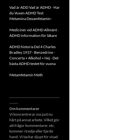
Vad är ADD
Vad är ADHD
-
Har
du Vuxen ADHD Test
Metamina Dexamfetamin
-
Mediciner vid ADHD Allmänt
-
ADHD information för läkare
ADHD historia Del 4 Charles
Bradley 1937 - Benzedrine
-
Concerta + Alkohol = Nej
-
Det
bästa ADHD testet för vuxna
Metamfetamin Meth
----------------------------------------
-------
Om kommentarer
Vi koncentrerar oss just nu
hårt på annat arbete. Vilket gör
att frågor kommentarer, etc,
kommer i tredje eller fjärde
hand. Vi tackar djupt för visad