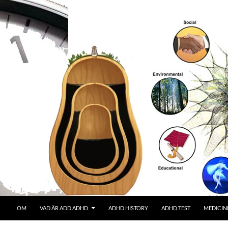
OM
VAD ÄR ADD ADHD
ADHD HISTORY
ADHD TEST
MEDICIN