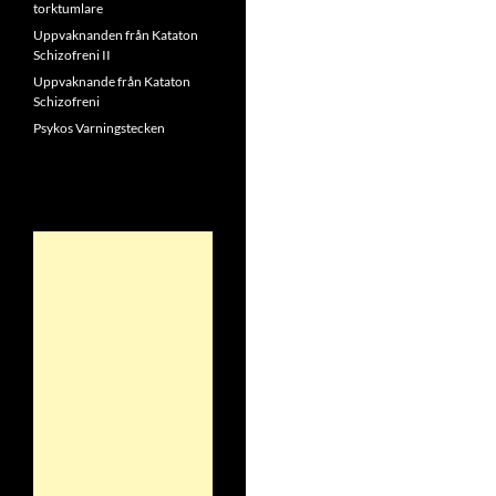
torktumlare
Uppvaknanden från Kataton
Schizofreni II
Uppvaknande från Kataton
Schizofreni
Psykos Varningstecken