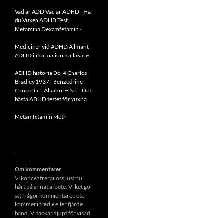
Vad är ADD
Vad är ADHD
-
Har
du Vuxen ADHD Test
Metamina Dexamfetamin
-
Mediciner vid ADHD Allmänt
-
ADHD information för läkare
ADHD historia Del 4 Charles
Bradley 1937 - Benzedrine
-
Concerta + Alkohol = Nej
-
Det
bästa ADHD testet för vuxna
Metamfetamin Meth
----------------------------------------
-------
Om kommentarer
Vi koncentrerar oss just nu
hårt på annat arbete. Vilket gör
att frågor kommentarer, etc,
kommer i tredje eller fjärde
hand. Vi tackar djupt för visad