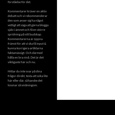
förståelse för det.
Kommentarer kräver en aktiv
debatt och vi rekommenderar
den som anser sig ha något
vettigt att säga att gärna blogga
själv i ämnet och få en större
spridning på sitt budskap.
Kommentarerna är öppna
främst för att vi ska få input &
kunna korrigera artiklarna
faktamässigt. Och därmed
hålla en bra nivå. Det är det
viktigaste här och nu.
Hittar du inte svar på dina
frågor direkt, testa att söka lite
här eller där, så kanske det
lossnar så småningom.