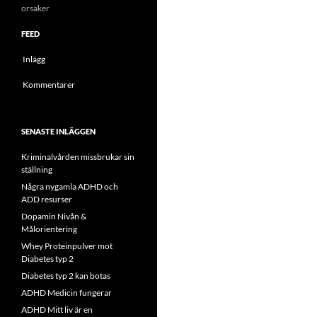
orsaker
FEED
Inlägg
Kommentarer
SENASTE INLÄGGEN
Kriminalvården missbrukar sin
ställning
Några nygamla ADHD och
ADD resurser
Dopamin Nivån &
Målorientering
Whey Proteinpulver mot
Diabetes typ 2
Diabetes typ 2 kan botas
ADHD Medicin fungerar
ADHD Mitt liv är en