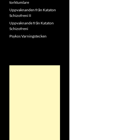
torktumlare
Uppvaknanden från Kataton
Schizofreni II
Uppvaknande från Kataton
Schizofreni
Psykos Varningstecken