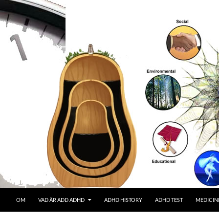
OM
VAD ÄR ADD ADHD
ADHD HISTORY
ADHD TEST
MEDICIN