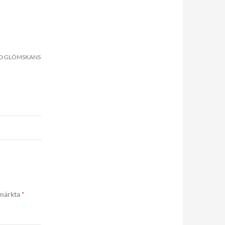
ID GLÖMSKANS
 märkta
*