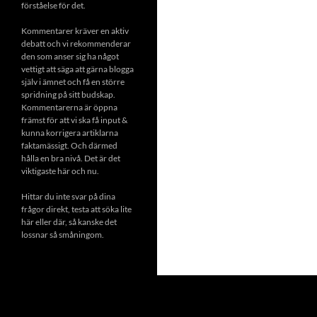
förståelse för det.
Kommentarer kräver en aktiv
debatt och vi rekommenderar
den som anser sig ha något
vettigt att säga att gärna blogga
själv i ämnet och få en större
spridning på sitt budskap.
Kommentarerna är öppna
främst för att vi ska få input &
kunna korrigera artiklarna
faktamässigt. Och därmed
hålla en bra nivå. Det är det
viktigaste här och nu.
Hittar du inte svar på dina
frågor direkt, testa att söka lite
här eller där, så kanske det
lossnar så småningom.