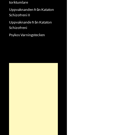
torktumlare
Uppvaknanden från Kataton
Schizofreni II
Uppvaknande från Kataton
Schizofreni
Psykos Varningstecken