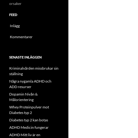
orsaker
FEED
Inlägg
Kommentarer
SENASTE INLÄGGEN
Kriminalvården missbrukar sin
ställning
Några nygamla ADHD och
ADD resurser
Dopamin Nivån &
Målorientering
Whey Proteinpulver mot
Diabetes typ 2
Diabetes typ 2 kan botas
ADHD Medicin fungerar
ADHD Mitt liv är en