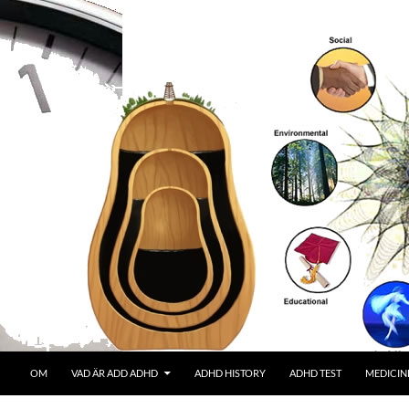
OM
VAD ÄR ADD ADHD
ADHD HISTORY
ADHD TEST
MEDICIN