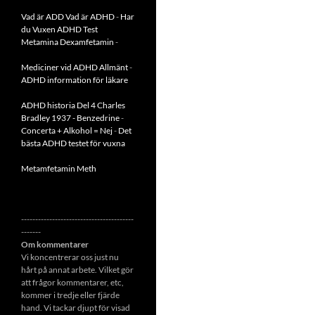
Vad är ADD
Vad är ADHD
-
Har
du Vuxen ADHD Test
Metamina Dexamfetamin
-
Mediciner vid ADHD Allmänt
-
ADHD information för läkare
ADHD historia Del 4 Charles
Bradley 1937 - Benzedrine
-
Concerta + Alkohol = Nej
-
Det
bästa ADHD testet för vuxna
Metamfetamin Meth
----------------------------------------
-------
Om kommentarer
Vi koncentrerar oss just nu
hårt på annat arbete. Vilket gör
att frågor kommentarer, etc,
kommer i tredje eller fjärde
hand. Vi tackar djupt för visad