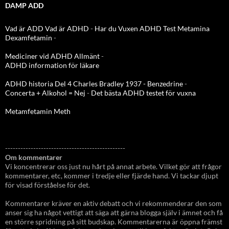
DAMP ADD
Vad är ADD
Vad är ADHD
-
Har du Vuxen ADHD Test
Metamina
Dexamfetamin
-
Mediciner vid ADHD Allmänt
-
ADHD information för läkare
ADHD historia Del 4 Charles Bradley 1937 - Benzedrine
-
Concerta + Alkohol = Nej
-
Det bästa ADHD testet för vuxna
Metamfetamin Meth
-----------------------------------------------
Om kommentarer
Vi koncentrerar oss just nu hårt på annat arbete. Vilket gör att frågor
kommentarer, etc, kommer i tredje eller fjärde hand. Vi tackar djupt
för visad förståelse för det.
Kommentarer kräver en aktiv debatt och vi rekommenderar den som
anser sig ha något vettigt att säga att gärna blogga själv i ämnet och få
en större spridning på sitt budskap. Kommentarerna är öppna främst