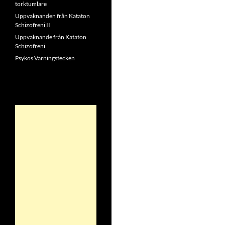
torktumlare
Uppvaknanden från Kataton
Schizofreni II
Uppvaknande från Kataton
Schizofreni
Psykos Varningstecken