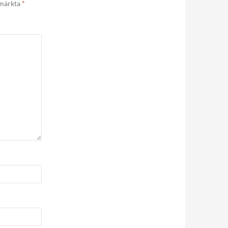
 märkta
*