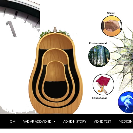
OM
VAD ÄR ADD ADHD
ADHD HISTORY
ADHD TEST
MEDICIN