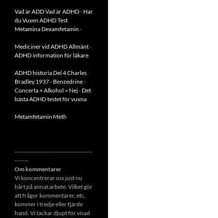
Vad är ADD
Vad är ADHD
-
Har
du Vuxen ADHD Test
Metamina Dexamfetamin
-
Mediciner vid ADHD Allmänt
-
ADHD information för läkare
ADHD historia Del 4 Charles
Bradley 1937 - Benzedrine
-
Concerta + Alkohol = Nej
-
Det
bästa ADHD testet för vuxna
Metamfetamin Meth
----------------------------------------
-------
Om kommentarer
Vi koncentrerar oss just nu
hårt på annat arbete. Vilket gör
att frågor kommentarer, etc,
kommer i tredje eller fjärde
hand. Vi tackar djupt för visad