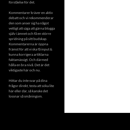
förståelse för det.
Kommentarer kräver en aktiv
debatt och vi rekommenderar
den som anser sig ha något
vettigt att säga att gärna blogga
själv i ämnet och få en större
spridning på sitt budskap.
Kommentarerna är öppna
främst för att vi ska få input &
kunna korrigera artiklarna
faktamässigt. Och därmed
hålla en bra nivå. Det är det
viktigaste här och nu.
Hittar du inte svar på dina
frågor direkt, testa att söka lite
här eller där, så kanske det
lossnar så småningom.