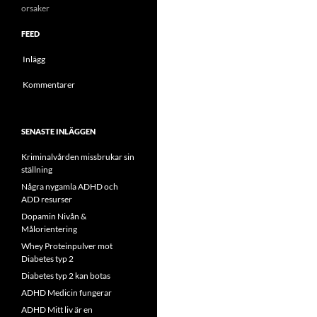
orsaker
FEED
Inlägg
Kommentarer
SENASTE INLÄGGEN
Kriminalvården missbrukar sin
ställning
Några nygamla ADHD och
ADD resurser
Dopamin Nivån &
Målorientering
Whey Proteinpulver mot
Diabetes typ 2
Diabetes typ 2 kan botas
ADHD Medicin fungerar
ADHD Mitt liv är en