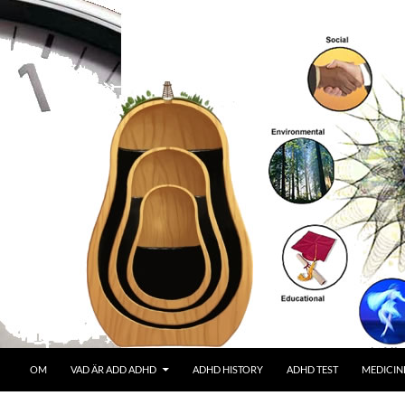
OM
VAD ÄR ADD ADHD
ADHD HISTORY
ADHD TEST
MEDICIN