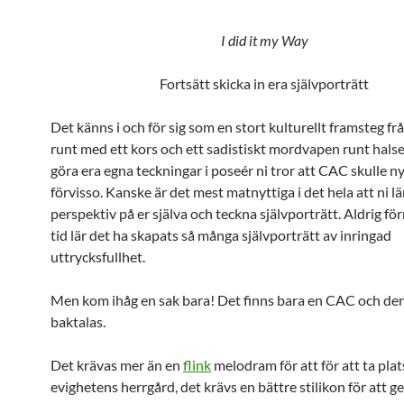
I did it my Way
Fortsätt skicka in era självporträtt
Det känns i och för sig som en stort kulturellt framsteg frå
runt med ett kors och ett sadistiskt mordvapen runt halsen
göra era egna teckningar i poseér ni tror att CAC skulle ny
förvisso. Kanske är det mest matnyttiga i det hela att ni lär
perspektiv på er själva och teckna självporträtt. Aldrig fö
tid lär det ha skapats så många självporträtt av inringad
uttrycksfullhet.
Men kom ihåg en sak bara! Det finns bara en CAC och den
baktalas.
Det krävas mer än en
flink
melodram för att för att ta plats
evighetens herrgård, det krävs en bättre stilikon för att 