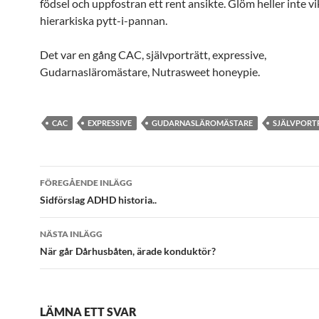
födsel och uppfostran ett rent ansikte. Glöm heller inte v
hierarkiska pytt-i-pannan.
Det var en gång CAC, självporträtt, expressive,
Gudarnasläromästare, Nutrasweet honeypie.
CAC
EXPRESSIVE
GUDARNASLÄROMÄSTARE
SJÄLVPORT
Inläggsnavigering
FÖREGÅENDE INLÄGG
Sidförslag ADHD historia..
NÄSTA INLÄGG
När går Dårhusbåten, ärade konduktör?
LÄMNA ETT SVAR