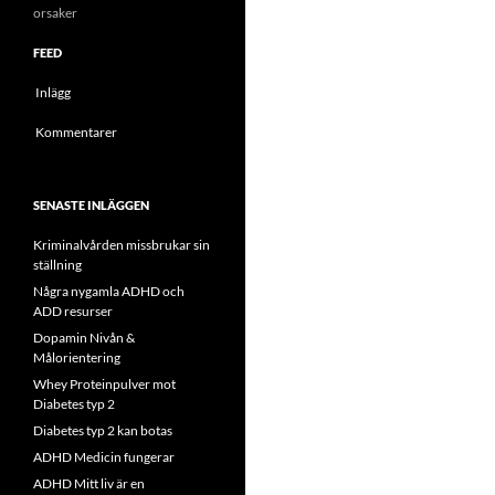
orsaker
FEED
Inlägg
Kommentarer
SENASTE INLÄGGEN
Kriminalvården missbrukar sin
ställning
Några nygamla ADHD och
ADD resurser
Dopamin Nivån &
Målorientering
Whey Proteinpulver mot
Diabetes typ 2
Diabetes typ 2 kan botas
ADHD Medicin fungerar
ADHD Mitt liv är en