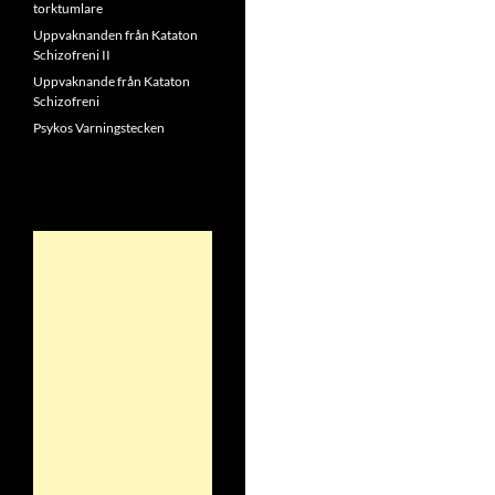
torktumlare
Uppvaknanden från Kataton
Schizofreni II
Uppvaknande från Kataton
Schizofreni
Psykos Varningstecken