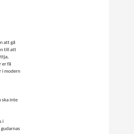
n att gå
 till att
ttja,
 er få
rr i modern
 ska inte
 i
ge gudarnas