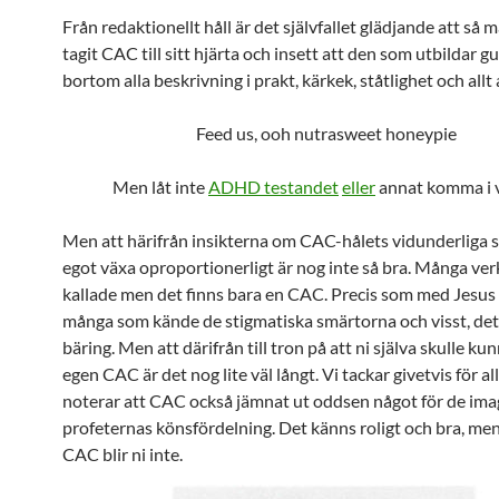
Från redaktionellt håll är det självfallet glädjande att så 
tagit CAC till sitt hjärta och insett att den som utbildar g
bortom alla beskrivning i prakt, kärkek, ståtlighet och allt 
Feed us, ooh nutrasweet honeypie
Men låt inte
ADHD testandet
eller
annat komma i 
Men att härifrån insikterna om CAC-hålets vidunderliga s
egot växa oproportionerligt är nog inte så bra. Många ver
kallade men det finns bara en CAC. Precis som med Jesus 
många som kände de stigmatiska smärtorna och visst, det
bäring. Men att därifrån till tron på att ni själva skulle kun
egen CAC är det nog lite väl långt. Vi tackar givetvis för al
noterar att CAC också jämnat ut oddsen något för de ima
profeternas könsfördelning. Det känns roligt och bra, me
CAC blir ni inte.