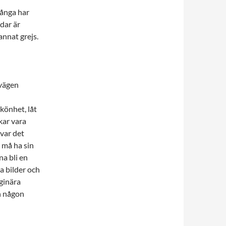
många har
udar är
annat grejs.
vägen
könhet, låt
kar vara
var det
 må ha sin
na bli en
la bilder och
ginära
n någon