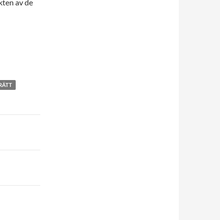
ikten av de
RÄTT