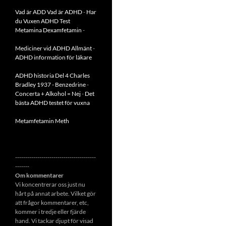
Vad är ADD
Vad är ADHD
-
Har
du Vuxen ADHD Test
Metamina Dexamfetamin
-
Mediciner vid ADHD Allmänt
-
ADHD information för läkare
ADHD historia Del 4 Charles
Bradley 1937 - Benzedrine
-
Concerta + Alkohol = Nej
-
Det
bästa ADHD testet för vuxna
Metamfetamin Meth
----------------------------------------
-------
Om kommentarer
Vi koncentrerar oss just nu
hårt på annat arbete. Vilket gör
att frågor kommentarer, etc,
kommer i tredje eller fjärde
hand. Vi tackar djupt för visad