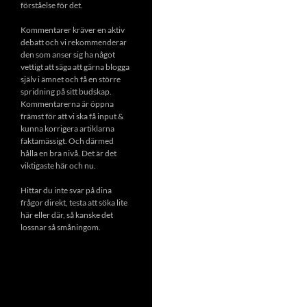
förståelse för det.
Kommentarer kräver en aktiv
debatt och vi rekommenderar
den som anser sig ha något
vettigt att säga att gärna blogga
själv i ämnet och få en större
spridning på sitt budskap.
Kommentarerna är öppna
främst för att vi ska få input &
kunna korrigera artiklarna
faktamässigt. Och därmed
hålla en bra nivå. Det är det
viktigaste här och nu.
Hittar du inte svar på dina
frågor direkt, testa att söka lite
här eller där, så kanske det
lossnar så småningom.