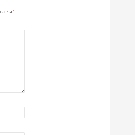
 märkta
*