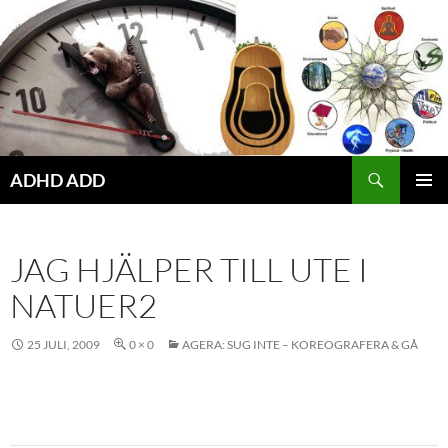
Hoppa
till
innehåll
ADHD ADD
PRIMÄR
MENY
JAG HJÄLPER TILL UTE I
NATUER2
25 JULI, 2009
0 × 0
AGERA: SUG INTE – KOREOGRAFERA & GÅ