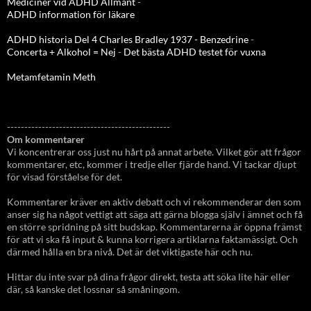
Mediciner vid ADHD Allmänt
-
ADHD information för läkare
ADHD historia Del 4 Charles Bradley 1937 - Benzedrine
-
Concerta + Alkohol = Nej
-
Det bästa ADHD testet för vuxna
Metamfetamin Meth
-----------------------------------------------
Om kommentarer
Vi koncentrerar oss just nu hårt på annat arbete. Vilket gör att frågor
kommentarer, etc, kommer i tredje eller fjärde hand. Vi tackar djupt
för visad förståelse för det.
Kommentarer kräver en aktiv debatt och vi rekommenderar den som
anser sig ha något vettigt att säga att gärna blogga själv i ämnet och få
en större spridning på sitt budskap. Kommentarerna är öppna främst
för att vi ska få input & kunna korrigera artiklarna faktamässigt. Och
därmed hålla en bra nivå. Det är det viktigaste här och nu.
Hittar du inte svar på dina frågor direkt, testa att söka lite här eller
där, så kanske det lossnar så småningom.