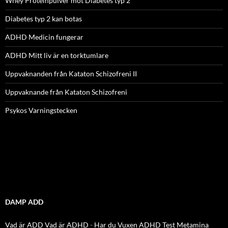
Whey Proteinpulver mot Diabetes typ 2
Diabetes typ 2 kan botas
ADHD Medicin fungerar
ADHD Mitt liv är en torktumlare
Uppvaknanden från Kataton Schizofreni II
Uppvaknande från Kataton Schizofreni
Psykos Varningstecken
DAMP ADD
Vad är ADD
Vad är ADHD
-
Har du Vuxen ADHD Test
Metamina