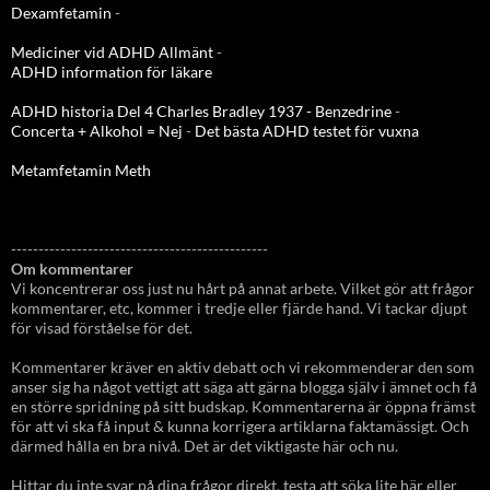
Dexamfetamin
-
Mediciner vid ADHD Allmänt
-
ADHD information för läkare
ADHD historia Del 4 Charles Bradley 1937 - Benzedrine
-
Concerta + Alkohol = Nej
-
Det bästa ADHD testet för vuxna
Metamfetamin Meth
-----------------------------------------------
Om kommentarer
Vi koncentrerar oss just nu hårt på annat arbete. Vilket gör att frågor
kommentarer, etc, kommer i tredje eller fjärde hand. Vi tackar djupt
för visad förståelse för det.
Kommentarer kräver en aktiv debatt och vi rekommenderar den som
anser sig ha något vettigt att säga att gärna blogga själv i ämnet och få
en större spridning på sitt budskap. Kommentarerna är öppna främst
för att vi ska få input & kunna korrigera artiklarna faktamässigt. Och
därmed hålla en bra nivå. Det är det viktigaste här och nu.
Hittar du inte svar på dina frågor direkt, testa att söka lite här eller