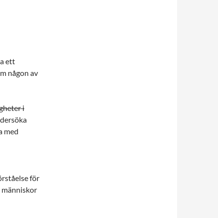
a ett
hem någon av
heter i
ndersöka
va med
rståelse för
a människor