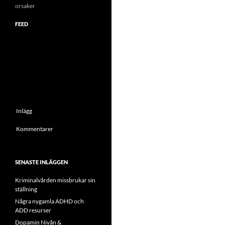
orsaker
FEED
Inlägg
Kommentarer
SENASTE INLÄGGEN
Kriminalvården missbrukar sin
ställning
Några nygamla ADHD och
ADD resurser
Dopamin Nivån &