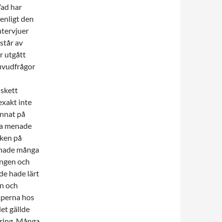
Vad har
 enligt den
ntervjuer
står av
r utgått
huvudfrågor
 skett
exakt inte
annat på
ga menade
cken på
enade många
ingen och
de hade lärt
en och
aperna hos
det gällde
nering. Många