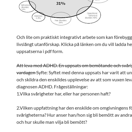
Och lite om praktiskt integrativt arbete som kan förebygg
livslångt utanförskap. Klicka på länken om du vill ladda 
uppsatserna i pdf form.
Att leva med ADHD. En uppsats om bemötande och svårig
vardagen
Syfte: Syftet med denna uppsats har varit att u
och skildra den enskildes upplevelse av att som vuxen le
diagnosen ADHD. Frågeställningar:
1.Vilka svårigheter har, eller har personen haft?
2.Vilken uppfattning har den enskilde om omgivningens fö
svårigheterna? Hur anser han/hon sig bli bemött av andr
och hur skulle man vilja bli bemött?