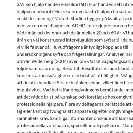
3.Vilken hjälp har den enskilde fått? Hur har den sett ut? 
hjälpen inneburit? Hur skulle den bästa hjälpen ha sett ut
enskildes mening? Metod: Studien bygger på kvalitativa i
med vuxna med diagnosen ADHD. Intervjupersonerna be
både män och kvinnor och de är mellan 20 och 60 år. Vi ha
ifrån en väl konstruerad intervjuguide som syftar till de 
vi ville få svar på. Huvudfrågorna är tydligt kopplade till
undersökningens syfte och frågeställningar. Analysen har
utifrån Widerberg (2004) även om vårt tillvägagångssätt 
följde samma ordning. Resultat: Resultatet visade bland 
koncentrationssvårigheter och brist på uthållighet. Mån
att de ofta handlar först och tänker sedan, vilket är ett te
impulsivitet. Vad beträffar omgivningens bemötande; m
att det rådde brist på kunskap och förståelse hos omgivn
professionella hjälpare. Flera av deltagarna berättade att 
sig eller känt sig tvungna att anpassa sig efter omgivning
samhällets krav. Samtliga informanter önskade att kunsk
professionella vore bättre, speciellt inom psykiatrin. När 
medicinering ställde alla utom en sig positiva till medici