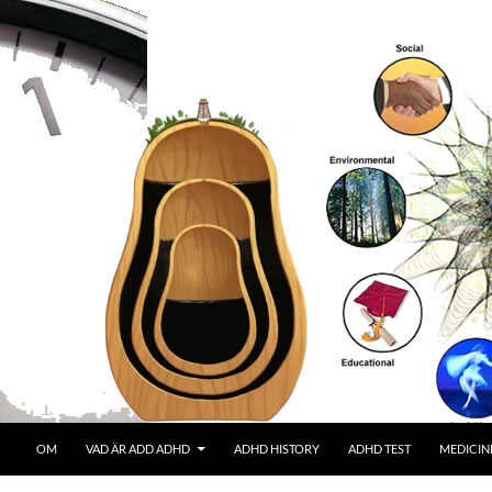
OM
VAD ÄR ADD ADHD
ADHD HISTORY
ADHD TEST
MEDICIN