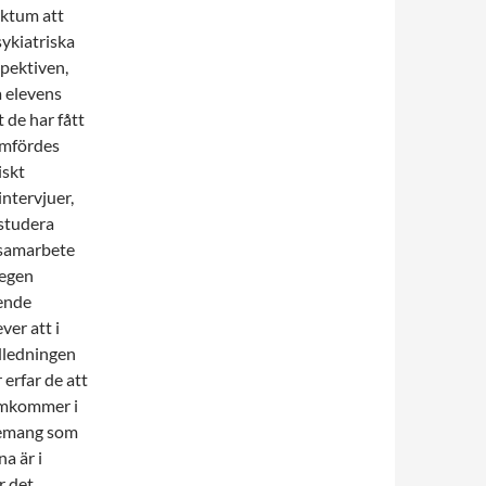
aktum att
ykiatriska
spektiven,
a elevens
t de har fått
omfördes
iskt
ntervjuer,
 studera
 samarbete
 egen
ende
er att i
dledningen
 erfar de att
ramkommer i
gemang som
a är i
r det