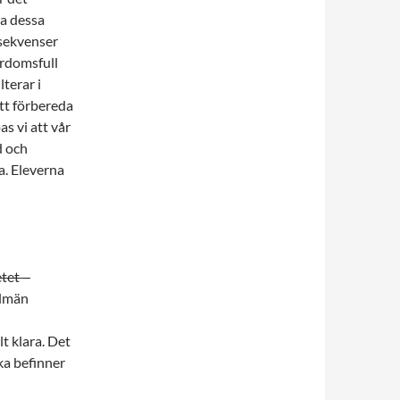
ta dessa
nsekvenser
ördomsfull
terar i
att förbereda
as vi att vår
d och
a. Eleverna
tet –
llmän
lt klara. Det
ka befinner