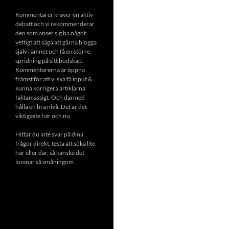
Kommentarer kräver en aktiv
debatt och vi rekommenderar
den som anser sig ha något
vettigt att säga att gärna blogga
själv i ämnet och få en större
spridning på sitt budskap.
Kommentarerna är öppna
främst för att vi ska få input &
kunna korrigera artiklarna
faktamässigt. Och därmed
hålla en bra nivå. Det är det
viktigaste här och nu.
Hittar du inte svar på dina
frågor direkt, testa att söka lite
här eller där, så kanske det
lossnar så småningom.