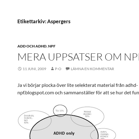
Etikettarkiv: Aspergers
ADD OCH ADHD
,
NPF
MERA UPPSATSER OM NP
11 JUNI, 2009
P-O
LÄMNA EN KOMMENTAR
Ja vi börjar plocka över lite selekterat material från adhd-
npf.blogspot.com och sammanställer för att se hur det fun