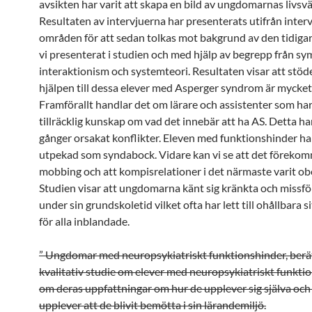
avsikten har varit att skapa en bild av ungdomarnas livsvä
Resultaten av intervjuerna har presenterats utifrån inter
områden för att sedan tolkas mot bakgrund av den tidigar
vi presenterat i studien och med hjälp av begrepp från sy
interaktionism och systemteori. Resultaten visar att stöd
hjälpen till dessa elever med Asperger syndrom är mycket b
Framförallt handlar det om lärare och assistenter som har 
tillräcklig kunskap om vad det innebär att ha AS. Detta h
gånger orsakat konflikter. Eleven med funktionshinder har 
utpekad som syndabock. Vidare kan vi se att det förekom
mobbing och att kompisrelationer i det närmaste varit obe
Studien visar att ungdomarna känt sig kränkta och missf
under sin grundskoletid vilket ofta har lett till ohållbara s
för alla inblandade.
” Ungdomar med neuropsykiatriskt funktionshinder, berät
kvalitativ studie om elever med neuropsykiatriskt funkti
om deras uppfattningar om hur de upplever sig själva och
upplever att de blivit bemötta i sin lärandemiljö.