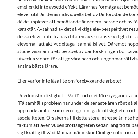
emellertid inte avsedd effekt. Lärarnas förmåga att bemö
elever utifrån deras individuella behov får förödande ko
då de upplever att bemötande är generaliserade och av f
karaktär. Avsaknad av det så viktiga elevperspektivet resul
dessa elever inte tränas i bl.a. en av skolans skyldigheter 
eleverna i att aktivt deltaga i samhällslivet. Däremot hopp
studie visar ännu ett perspektiv där forskningen bör ta vi
utveckla vidare, för att ge våra barn och ungdomar rättvis
är sina bästa lärare.
Eller varför inte läsa lite om förebyggande arbete?
Ungdomsbrottslighet – Varför och det förebyggande arbe
”Få samhällsproblem har under de senaste åren rönt så a
uppmärksamhet som den ungdomliga brottsligheten och
asocialiteten. Orsakerna till detta stora intresse är inte he
faktum att även vuxenbrottsligheten sedan lång tid tillba
sig i kraftig tillväxt lämnar människor tämligen oberörda.