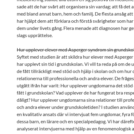
sade att de har svårt att organisera sin vardag; att få det a
med bland annat barn, hem och familj. De flesta ansåg at
har hjälpt dem att förklara och förstå svårigheter som ha
dem under livets gång. Flera menade att diagnosen har g
slags upprättelse.
Hur upplever elever med Asperger syndrom sin grundskol
Syftet med studien är att skildra hur elever med Asperge
har upplevt sin tid i grundskolan. Vi vill ta reda på om de 
de fått tillräckligt med stöd och hjälp i skolan och om hur
relationerna till professionella och andra elever. De fråges
utgått ifrån har varit: Hur upplever ungdomarna det stöd 
fått i grundskolan? Vad upplever de har fungerat bra resp
dåligt? Hur upplever ungdomarna sina relationer till prof
och andra elever under grundskoletiden? I studien använd
en kvalitativ ansats där vi intervjuat fem ungdomar, fyra fö
dessa barn, en lärare och en specialpedagog. Vi har däreft
analyserat intervjuerna med hjälp av en fenomenologisk 