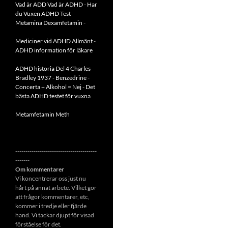
Vad är ADD
Vad är ADHD
-
Har
du Vuxen ADHD Test
Metamina Dexamfetamin
-
Mediciner vid ADHD Allmänt
-
ADHD information för läkare
ADHD historia Del 4 Charles
Bradley 1937 - Benzedrine
-
Concerta + Alkohol = Nej
-
Det
bästa ADHD testet för vuxna
Metamfetamin Meth
----------------------------------------
-------
Om kommentarer
Vi koncentrerar oss just nu
hårt på annat arbete. Vilket gör
att frågor kommentarer, etc,
kommer i tredje eller fjärde
hand. Vi tackar djupt för visad
förståelse för det.