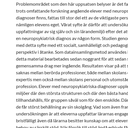
Problemområdet som den här uppsatsen belyser är det f
trots omfattande forskning angående elever med neurops
diagnoser finns, fattas till stor del ett av de viktigaste per
nämligen elevens eget. Vårat syfte är därför att undersök
uppfattningar av sig själv och sin lärandemiljö efter det at
en neuropsykiatrisk diagnos av någon form. Studien gen
med detta syfte med ett socialt, samhälleligt och pedagog
perspektiv i åtanke. Som datainsamlingsmetod användes i
detta material bearbetades sedan noggrant för att sedan
gemensamma drag mer ingående. Resultaten visar på att
saknas mellan berörda professioner, både mellan skolans
expertis men också mellan skolans personal och utomstå
profession. Elever med neuropsykiatriska diagnoser upplev
miljöer där den största strukturen och där den bästa han
tillhandahålls, för gruppen såväl som för den enskilde. Där
de får störst behållning av sin skolgång. Vad som även f
undersökningen är att eleverna uppfattar lärarnas enga
bristfälligt även då lärarna besitter kunskap om att elevern
behov av särskilt stöd. När försök till stöd ändå erbjuds få