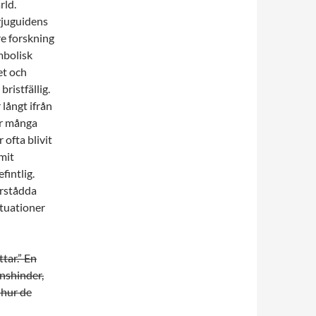
rld.
vjuguidens
e forskning
mbolisk
et och
ristfällig.
långt ifrån
ar många
ofta blivit
mit
fintlig.
örstådda
ituationer
tar.” En
onshinder,
 hur de