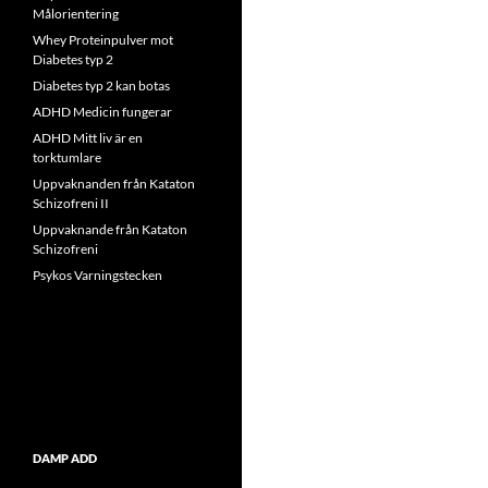
Målorientering
Whey Proteinpulver mot
Diabetes typ 2
Diabetes typ 2 kan botas
ADHD Medicin fungerar
ADHD Mitt liv är en
torktumlare
Uppvaknanden från Kataton
Schizofreni II
Uppvaknande från Kataton
Schizofreni
Psykos Varningstecken
DAMP ADD