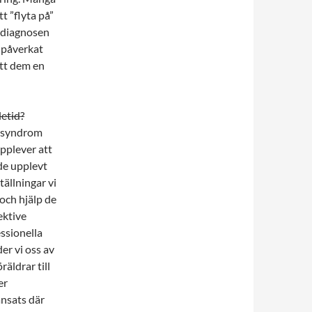
tt ”flyta på”
t diagnosen
r påverkat
ett dem en
etid?
r syndrom
upplever att
 de upplevt
tällningar vi
och hjälp de
ektive
essionella
er vi oss av
räldrar till
er
ansats där