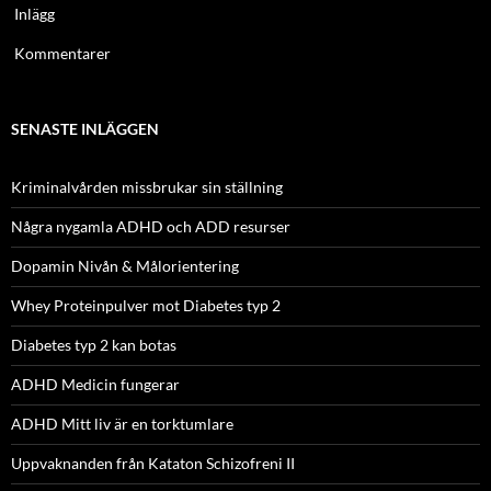
Inlägg
Kommentarer
SENASTE INLÄGGEN
Kriminalvården missbrukar sin ställning
Några nygamla ADHD och ADD resurser
Dopamin Nivån & Målorientering
Whey Proteinpulver mot Diabetes typ 2
Diabetes typ 2 kan botas
ADHD Medicin fungerar
ADHD Mitt liv är en torktumlare
Uppvaknanden från Kataton Schizofreni II