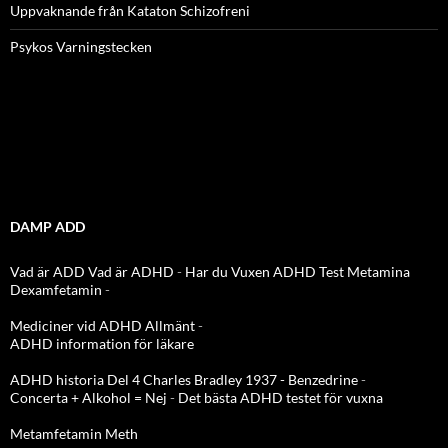
Uppvaknande från Kataton Schizofreni
Psykos Varningstecken
DAMP ADD
Vad är ADD
Vad är ADHD
-
Har du Vuxen ADHD Test
Metamina
Dexamfetamin
-
Mediciner vid ADHD Allmänt
-
ADHD information för läkare
ADHD historia Del 4 Charles Bradley 1937 - Benzedrine
-
Concerta + Alkohol = Nej
-
Det bästa ADHD testet för vuxna
Metamfetamin Meth