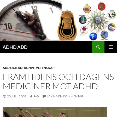
Hoppa
till
innehåll
ADHD ADD
PRIMÄR
MENY
ADD OCH ADHD
,
NPF
,
VETENSKAP
FRAMTIDENS OCH DAGENS
MEDICINER MOT ADHD
20 JULI, 2008
P-O
LÄMNA EN KOMMENTAR