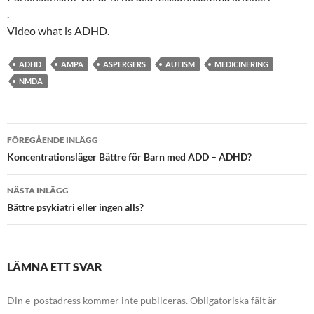
.
Video what is ADHD.
ADHD
AMPA
ASPERGERS
AUTISM
MEDICINERING
NMDA
Inläggsnavigering
FÖREGÅENDE INLÄGG
Koncentrationsläger Bättre för Barn med ADD – ADHD?
NÄSTA INLÄGG
Bättre psykiatri eller ingen alls?
LÄMNA ETT SVAR
Din e-postadress kommer inte publiceras.
Obligatoriska fält är