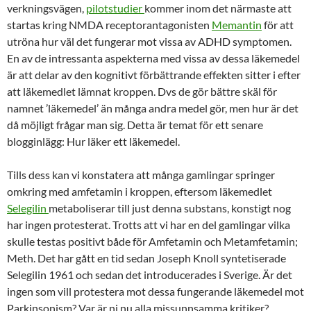
verkningsvägen,
pilotstudier
kommer inom det närmaste att
startas kring NMDA receptorantagonisten
Memantin
för att
utröna hur väl det fungerar mot vissa av ADHD symptomen.
En av de intressanta aspekterna med vissa av dessa läkemedel
är att delar av den kognitivt förbättrande effekten sitter i efter
att läkemedlet lämnat kroppen. Dvs de gör bättre skäl för
namnet ’läkemedel’ än många andra medel gör, men hur är det
då möjligt frågar man sig. Detta är temat för ett senare
blogginlägg: Hur läker ett läkemedel.
Tills dess kan vi konstatera att många gamlingar springer
omkring med amfetamin i kroppen, eftersom läkemedlet
Selegilin
metaboliserar till just denna substans, konstigt nog
har ingen protesterat. Trotts att vi har en del gamlingar vilka
skulle testas positivt både för Amfetamin och Metamfetamin;
Meth. Det har gått en tid sedan Joseph Knoll syntetiserade
Selegilin 1961 och sedan det introducerades i Sverige. Är det
ingen som vill protestera mot dessa fungerande läkemedel mot
Parkinsonism? Var är ni nu alla missunnsamma kritiker?