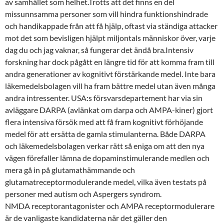
av samhället som helhet.Trotts att det finns en del
missunnsamma personer som vill hindra funktionshindrade
och handikappade från att få hjälp, oftast via ständiga attacker
mot det som bevisligen hjälpt miljontals människor över, varje
dag du och jag vaknar, så fungerar det ändå bra.Intensiv
forskning har dock pågått en längre tid för att komma fram till
andra generationer av kognitivt förstärkande medel. Inte bara
läkemedelsbolagen vill ha fram bättre medel utan även många
andra intressenter. USA:s försvarsdepartement har via sin
avläggare DARPA (avlänkat om darpa och AMPA-kiner) gjort
flera intensiva försök med att få fram kognitivt förhöjande
medel för att ersätta de gamla stimulanterna. Både DARPA
och läkemedelsbolagen verkar rätt så eniga om att den nya
vägen förefaller lämna de dopaminstimulerande medlen och
mera gå in på glutamathämmande och
glutamatreceptormodulerande medel, vilka även testats på
personer med autism och Aspergers syndrom.
NMDA receptorantagonister och AMPA receptormodulerare
är de vanligaste kandidaterna när det gäller den