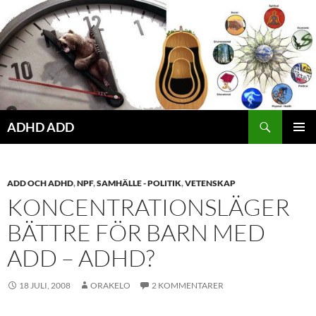
Hoppa
till
innehåll
ADHD ADD
PRIMÄR
MENY
ADD OCH ADHD
,
NPF
,
SAMHÄLLE - POLITIK
,
VETENSKAP
KONCENTRATIONSLÄGER
BÄTTRE FÖR BARN MED
ADD – ADHD?
18 JULI, 2008
ORAKELO
2 KOMMENTARER