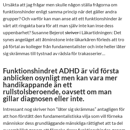
Ursäkta att jag frågar men skulle någon ställa frågorna om
funktionshinder enligt samma princip när det gäller andra
grupper? Och varför kan man anse att ett funktionshinder är
värt att ringakta bara för att man själv inte kan inse dess
uppenbarhet? Susanne Bejerot
skriver
i Läkartidningen: Det
synes angeläget att åtminstone inte läkarkåren förleds att tro
på förtal av kolleger från fundamentalister och inte heller låter
sig skrämmas till tystnad av rädsla för trakasserier…
Funktionshindret ADHD är vid första
anblicken osynligt men kan vara mer
handikappande än ett
rullstolsberoende, oavsett om man
gillar diagnosen eller inte.
Intressant nog skriver hon ”låter sig skrämmas” antagligen för
att hon förstått den fundamentalistiska vilja som vill förneka
människor dess grundläggande mänskliga rättighet att ta del
av samhället genom att förneka deras funktionshinder, genom