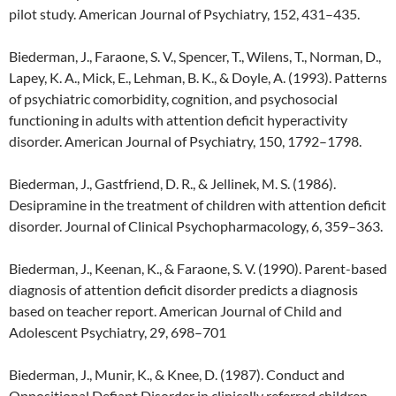
pilot study. American Journal of Psychiatry, 152, 431–435.
Biederman, J., Faraone, S. V., Spencer, T., Wilens, T., Norman, D.,
Lapey, K. A., Mick, E., Lehman, B. K., & Doyle, A. (1993). Patterns
of psychiatric comorbidity, cognition, and psychosocial
functioning in adults with attention deficit hyperactivity
disorder. American Journal of Psychiatry, 150, 1792–1798.
Biederman, J., Gastfriend, D. R., & Jellinek, M. S. (1986).
Desipramine in the treatment of children with attention deficit
disorder. Journal of Clinical Psychopharmacology, 6, 359–363.
Biederman, J., Keenan, K., & Faraone, S. V. (1990). Parent-based
diagnosis of attention deficit disorder predicts a diagnosis
based on teacher report. American Journal of Child and
Adolescent Psychiatry, 29, 698–701
Biederman, J., Munir, K., & Knee, D. (1987). Conduct and
Oppositional Defiant Disorder in clinically referred children