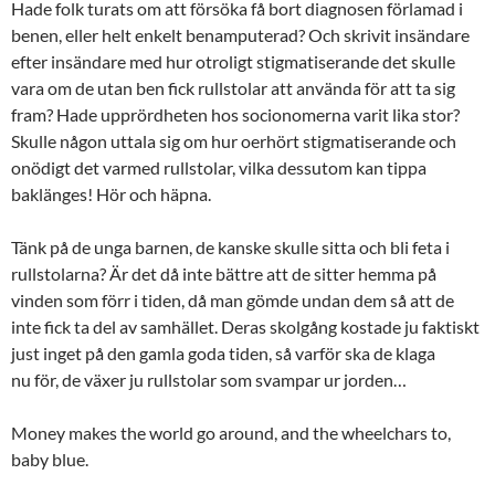
Hade folk turats om att försöka få bort diagnosen förlamad i
benen, eller helt enkelt benamputerad? Och skrivit insändare
efter insändare med hur otroligt stigmatiserande det skulle
vara om de utan ben fick rullstolar att använda för att ta sig
fram? Hade upprördheten hos socionomerna varit lika stor?
Skulle någon uttala sig om hur oerhört stigmatiserande och
onödigt det varmed rullstolar, vilka dessutom kan tippa
baklänges! Hör och häpna.
Tänk på de unga barnen, de kanske skulle sitta och bli feta i
rullstolarna? Är det då inte bättre att de sitter hemma på
vinden som förr i tiden, då man gömde undan dem så att de
inte fick ta del av samhället. Deras skolgång kostade ju faktiskt
just inget på den gamla goda tiden, så varför ska de klaga
nu för, de växer ju rullstolar som svampar ur jorden…
Money makes the world go around, and the wheelchars to,
baby blue.