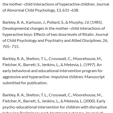
the mother–child interactions of hyperactive children. Journal
of Abnormal Child Psychology, 13, 631–638.
Barkley, R. A., Karlsson, J., Pollard, S., & Murphy, J.V. (1985).
Developmental changes in the mother–child interactions of
hyperactive boys: Effects of two dose levels of Ritalin. Journal
of Child Psychology and Psychiatry and Allied Disciplines, 26,
705–715.
Barkley, R. A., Shelton, T. L., Crosswait, C., Moorehouse, M.,
Fletcher, K., Barrett, S., Jenkins, L., & Metevia, L. (1997). An
early behavioral and educational intervention program for
aggressive and hyperactive–impulsive children. Manuscript
submitted for publication.
Barkley, R. A., Shelton, T. L., Crosswait, C., Moorehouse, M.,
Fletcher, K., Barrett, S., Jenkins, L., & Metevia, L. (2000). Early
psycho-educational intervention for children with disruptive
behavior: Preliminary post-treatment outcome. Journal of