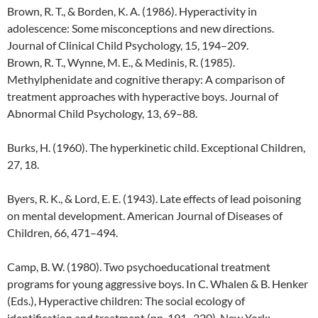
Brown, R. T., & Borden, K. A. (1986). Hyperactivity in
adolescence: Some misconceptions and new directions.
Journal of Clinical Child Psychology, 15, 194–209.
Brown, R. T., Wynne, M. E., & Medinis, R. (1985).
Methylphenidate and cognitive therapy: A comparison of
treatment approaches with hyperactive boys. Journal of
Abnormal Child Psychology, 13, 69–88.
Burks, H. (1960). The hyperkinetic child. Exceptional Children,
27, 18.
Byers, R. K., & Lord, E. E. (1943). Late effects of lead poisoning
on mental development. American Journal of Diseases of
Children, 66, 471–494.
Camp, B. W. (1980). Two psychoeducational treatment
programs for young aggressive boys. In C. Whalen & B. Henker
(Eds.), Hyperactive children: The social ecology of
identification and treatment (pp. 191–220). New York: