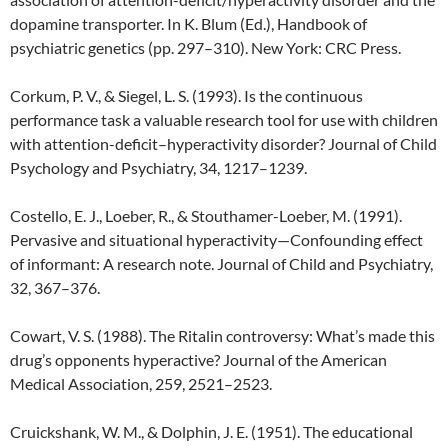
dopamine transporter. In K. Blum (Ed.), Handbook of
psychiatric genetics (pp. 297–310). New York: CRC Press.
Corkum, P. V., & Siegel, L. S. (1993). Is the continuous
performance task a valuable research tool for use with children
with attention-deficit–hyperactivity disorder? Journal of Child
Psychology and Psychiatry, 34, 1217–1239.
Costello, E. J., Loeber, R., & Stouthamer-Loeber, M. (1991).
Pervasive and situational hyperactivity—Confounding effect
of informant: A research note. Journal of Child and Psychiatry,
32, 367–376.
Cowart, V. S. (1988). The Ritalin controversy: What’s made this
drug’s opponents hyperactive? Journal of the American
Medical Association, 259, 2521–2523.
Cruickshank, W. M., & Dolphin, J. E. (1951). The educational