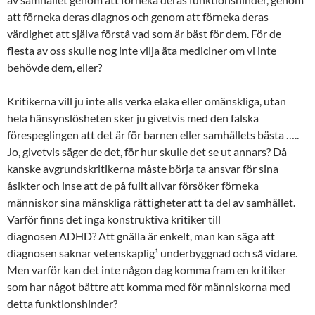
att förneka deras diagnos och genom att förneka deras
värdighet att själva förstå vad som är bäst för dem. För de
flesta av oss skulle nog inte vilja äta mediciner om vi inte
behövde dem, eller?
Kritikerna vill ju inte alls verka elaka eller omänskliga, utan
hela hänsynslösheten sker ju givetvis med den falska
förespeglingen att det är för barnen eller samhällets bästa …..
Jo, givetvis säger de det, för hur skulle det se ut annars? Då
kanske avgrundskritikerna måste börja ta ansvar för sina
åsikter och inse att de på fullt allvar försöker förneka
människor sina mänskliga rättigheter att ta del av samhället.
Varför finns det inga konstruktiva kritiker till
diagnosen ADHD? Att gnälla är enkelt, man kan säga att
diagnosen saknar vetenskaplig¹ underbyggnad och så vidare.
Men varför kan det inte någon dag komma fram en kritiker
som har något bättre att komma med för människorna med
detta funktionshinder?