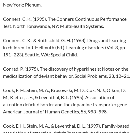
New York: Plenum.
Conners, C. K. (1995). The Conners Continuous Performance
Test. North Tonawanda, NY: MultiHealth Systems.
Conners, C. K., & Rothschild, G. H. (1968). Drugs and learning
in children. In J. Hellmuth (Ed.), Learning disorders (Vol. 3, pp.
191–223). Seattle, WA: Special Child.
Conrad, P. (1975). The discovery of hyperkinesis: Notes on the
medicalization of deviant behavior. Social Problems, 23, 12–21.
Cook, E. H., Stein, M. A., Krasowski, M. D., Cox, N. J., Olkon, D.
M., Kieffer, J. E., & Leventhal, B. L. (1995). Association of
attention deficit disorder and the dopamine transporter gene.
American Journal of Human Genetics, 56, 993–998.
Cook, E. H., Stein, M. A., & Leventhal, D. L. (1997). Family-based
association of attention-deficit/hyperactivity disorder and the