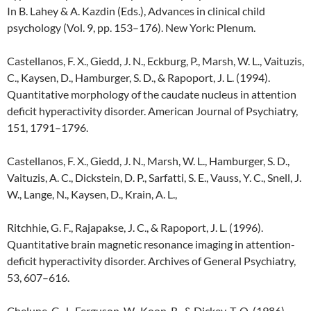
In B. Lahey & A. Kazdin (Eds.), Advances in clinical child
psychology (Vol. 9, pp. 153–176). New York: Plenum.
Castellanos, F. X., Giedd, J. N., Eckburg, P., Marsh, W. L., Vaituzis,
C., Kaysen, D., Hamburger, S. D., & Rapoport, J. L. (1994).
Quantitative morphology of the caudate nucleus in attention
deficit hyperactivity disorder. American Journal of Psychiatry,
151, 1791–1796.
Castellanos, F. X., Giedd, J. N., Marsh, W. L., Hamburger, S. D.,
Vaituzis, A. C., Dickstein, D. P., Sarfatti, S. E., Vauss, Y. C., Snell, J.
W., Lange, N., Kaysen, D., Krain, A. L.,
Ritchhie, G. F., Rajapakse, J. C., & Rapoport, J. L. (1996).
Quantitative brain magnetic resonance imaging in attention-
deficit hyperactivity disorder. Archives of General Psychiatry,
53, 607–616.
Chelune, G. J., Ferguson, W., Koon, R., & Dickey, T. O. (1986).