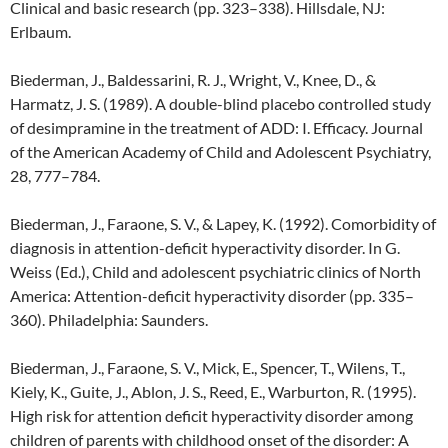
Clinical and basic research (pp. 323–338). Hillsdale, NJ:
Erlbaum.
Biederman, J., Baldessarini, R. J., Wright, V., Knee, D., &
Harmatz, J. S. (1989). A double-blind placebo controlled study
of desimpramine in the treatment of ADD: I. Efficacy. Journal
of the American Academy of Child and Adolescent Psychiatry,
28, 777–784.
Biederman, J., Faraone, S. V., & Lapey, K. (1992). Comorbidity of
diagnosis in attention-deficit hyperactivity disorder. In G.
Weiss (Ed.), Child and adolescent psychiatric clinics of North
America: Attention-deficit hyperactivity disorder (pp. 335–
360). Philadelphia: Saunders.
Biederman, J., Faraone, S. V., Mick, E., Spencer, T., Wilens, T.,
Kiely, K., Guite, J., Ablon, J. S., Reed, E., Warburton, R. (1995).
High risk for attention deficit hyperactivity disorder among
children of parents with childhood onset of the disorder: A