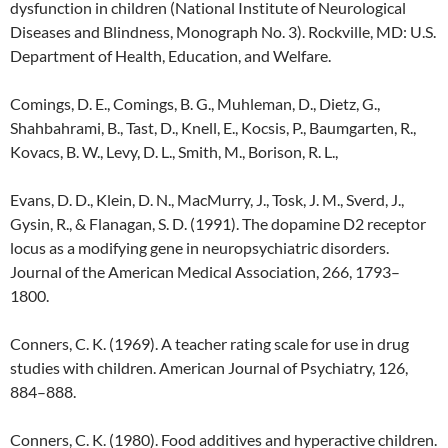
dysfunction in children (National Institute of Neurological
Diseases and Blindness, Monograph No. 3). Rockville, MD: U.S.
Department of Health, Education, and Welfare.
Comings, D. E., Comings, B. G., Muhleman, D., Dietz, G.,
Shahbahrami, B., Tast, D., Knell, E., Kocsis, P., Baumgarten, R.,
Kovacs, B. W., Levy, D. L., Smith, M., Borison, R. L.,
Evans, D. D., Klein, D. N., MacMurry, J., Tosk, J. M., Sverd, J.,
Gysin, R., & Flanagan, S. D. (1991). The dopamine D2 receptor
locus as a modifying gene in neuropsychiatric disorders.
Journal of the American Medical Association, 266, 1793–
1800.
Conners, C. K. (1969). A teacher rating scale for use in drug
studies with children. American Journal of Psychiatry, 126,
884–888.
Conners, C. K. (1980). Food additives and hyperactive children.