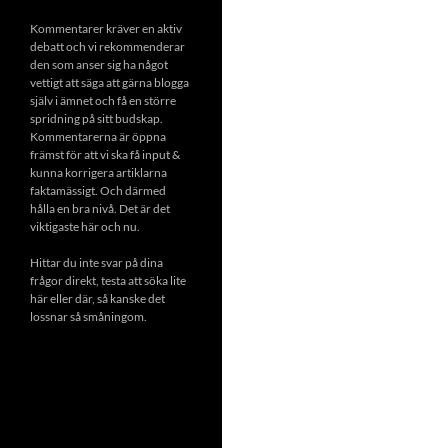
Kommentarer kräver en aktiv
debatt och vi rekommenderar
den som anser sig ha något
vettigt att säga att gärna blogga
själv i ämnet och få en större
spridning på sitt budskap.
Kommentarerna är öppna
främst för att vi ska få input &
kunna korrigera artiklarna
faktamässigt. Och därmed
hålla en bra nivå. Det är det
viktigaste här och nu.
Hittar du inte svar på dina
frågor direkt, testa att söka lite
här eller där, så kanske det
lossnar så småningom.