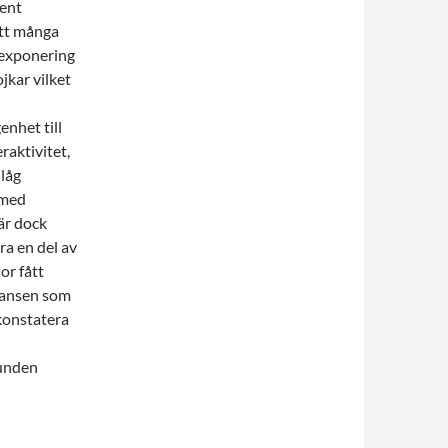
Rent
att många
nexponering
jkar vilket
enhet till
raktivitet,
 låg
 med
 är dock
ra en del av
or fått
alansen som
 konstatera
bunden