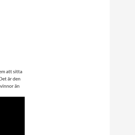
m att sitta
 Det är den
kvinnor än