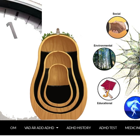
OM
VAD ÄR ADD ADHD
ADHD HISTORY
ADHD TEST
MEDICIN