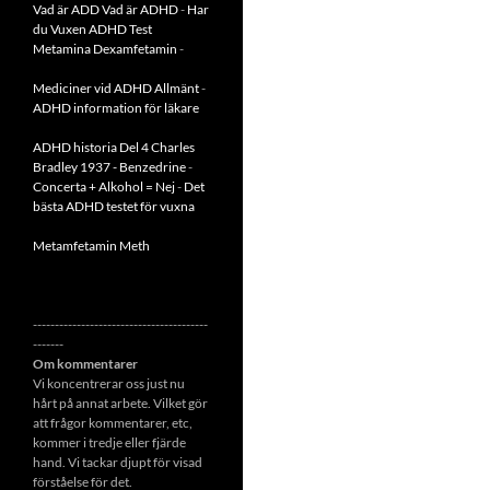
Vad är ADD
Vad är ADHD
-
Har
du Vuxen ADHD Test
Metamina Dexamfetamin
-
Mediciner vid ADHD Allmänt
-
ADHD information för läkare
ADHD historia Del 4 Charles
Bradley 1937 - Benzedrine
-
Concerta + Alkohol = Nej
-
Det
bästa ADHD testet för vuxna
Metamfetamin Meth
----------------------------------------
-------
Om kommentarer
Vi koncentrerar oss just nu
hårt på annat arbete. Vilket gör
att frågor kommentarer, etc,
kommer i tredje eller fjärde
hand. Vi tackar djupt för visad
förståelse för det.