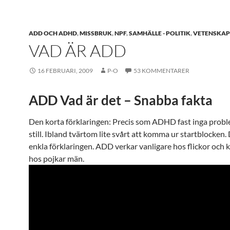
ADD OCH ADHD
,
MISSBRUK
,
NPF
,
SAMHÄLLE - POLITIK
,
VETENSKAP
VAD ÄR ADD
16 FEBRUARI, 2009
P-O
53 KOMMENTARER
ADD Vad är det – Snabba fakta
Den korta förklaringen: Precis som ADHD fast inga proble
still. Ibland tvärtom lite svårt att komma ur startblocken.
enkla förklaringen. ADD verkar vanligare hos flickor och 
hos pojkar män.