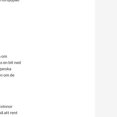
a om
s en bit ned
 ganska
ion om de
kvinnor
på att rent