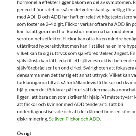
hormonella effekter ligger bakom en del av symptomen. 
generellt finns det också en del vetenskapliga belägg för 
med ADHD och ADD har haft en relativt hög testostero
som foster se 2-4 digit. Flickor verkar oftare ha ADD än po
kan ha att göra med hur könshormonerna har modulerar
serotoninets effekter. Flickor kan ofta ha en mindre benäg
utåtriktad hyperaktivitet men kan i stället ha en inre hype
vilket kan ta sig i uttryck som självförebråelser, ångest. En
självkänsla kan lätt leda till ett självdestruktivt beteende
självförebråelser i en ond cirkel. Svårigheten att fokusera
densamma men det tar sig ett annat uttryck. Vilket kan va
förklaringarna till att så förhållandevis få flickor och kvinn
hjälp, men det förklarar på intet sätt den massiva nonch
ligger i att bara den som skriker får hjälp. Vi måste tyvärr
att flickor och kvinnor med ADD tenderar till att bli
underdiagnostiserade och att det därmed finns en köns
diskriminering.
Se även Flickor och ADD
.
Övrigt