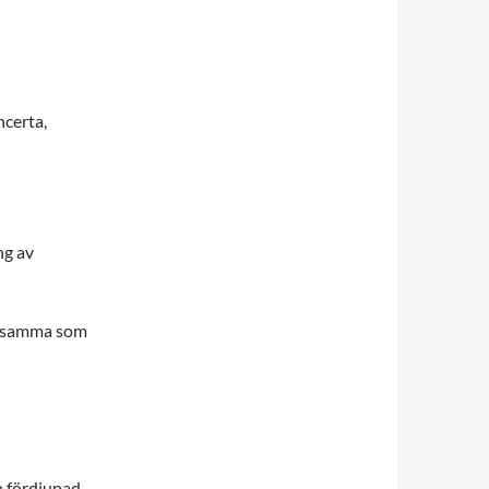
certa,
ng av
desamma som
n fördjupad