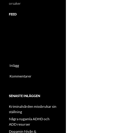
orsaker
FEED
Inlägg
Kommentarer
SENASTE INLÄGGEN
Kriminalvården missbrukar sin
ställning
Några nygamla ADHD och
ADD resurser
Dopamin Nivån &