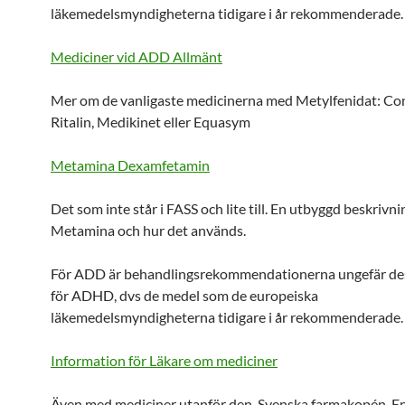
läkemedelsmyndigheterna tidigare i år rekommenderade.
Mediciner vid ADD Allmänt
Mer om de vanligaste medicinerna med Metylfenidat: Con
Ritalin, Medikinet eller Equasym
Metamina Dexamfetamin
Det som inte står i FASS och lite till. En utbyggd beskrivni
Metamina och hur det används.
För ADD är behandlingsrekommendationerna ungefär 
för ADHD, dvs de medel som de europeiska
läkemedelsmyndigheterna tidigare i år rekommenderade.
Information för Läkare om mediciner
Även med mediciner utanför den Svenska farmakopén. E