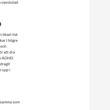
en oavslutad
D
n ökad risk
kar i högre
 och
ör att dra
nan ADHD
 dragit
e upp i
desamma som