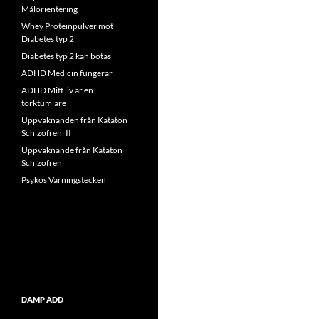
Målorientering
Whey Proteinpulver mot
Diabetes typ 2
Diabetes typ 2 kan botas
ADHD Medicin fungerar
ADHD Mitt liv är en
torktumlare
Uppvaknanden från Kataton
Schizofreni II
Uppvaknande från Kataton
Schizofreni
Psykos Varningstecken
DAMP ADD