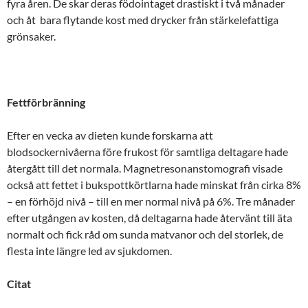
fyra åren. De skar deras födointaget drastiskt i två månader
och åt bara flytande kost med drycker från stärkelefattiga
grönsaker.
Fettförbränning
Efter en vecka av dieten kunde forskarna att
blodsockernivåerna före frukost för samtliga deltagare hade
återgått till det normala. Magnetresonanstomografi visade
också att fettet i bukspottkörtlarna hade minskat från cirka 8%
– en förhöjd nivå – till en mer normal nivå på 6%. Tre månader
efter utgången av kosten, då deltagarna hade återvänt till äta
normalt och fick råd om sunda matvanor och del storlek, de
flesta inte längre led av sjukdomen.
Citat