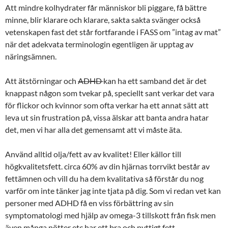
Att mindre kolhydrater får människor bli piggare, få bättre
minne, blir klarare och klarare, sakta sakta svänger också
vetenskapen fast det står fortfarande i FASS om ”intag av mat”
när det adekvata terminologin egentligen är upptag av
näringsämnen.
Att ätstörningar och
ADHD
kan ha ett samband det är det
knappast någon som tvekar på, speciellt sant verkar det vara
för flickor och kvinnor som ofta verkar ha ett annat sätt att
leva ut sin frustration på, vissa älskar att banta andra hatar
det, men vi har alla det gemensamt att vi måste äta.
Använd alltid olja/fett av av kvalitet! Eller källor till
högkvalitetsfett. circa 60% av din hjärnas torrvikt består av
fettämnen och vill du ha dem kvalitativa så förstår du nog
varför om inte tänker jag inte tjata på dig. Som vi redan vet kan
personer med ADHD få en viss förbättring av sin
symptomatologi med hjälp av omega-3 tillskott från fisk men
även många nötter etc har ett bra och nyttigt fett.