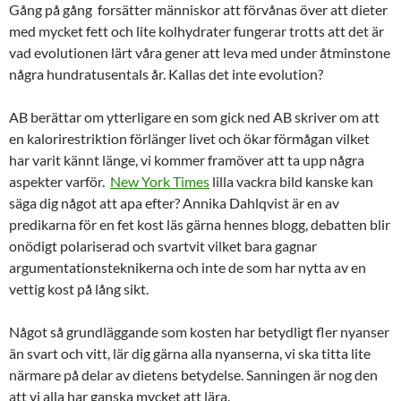
Gång på gång forsätter människor att förvånas över att dieter
med mycket fett och lite kolhydrater fungerar trotts att det är
vad evolutionen lärt våra gener att leva med under åtminstone
några hundratusentals år. Kallas det inte evolution?
AB berättar om ytterligare en som gick ned AB skriver om att
en kalorirestriktion förlänger livet och ökar förmågan vilket
har varit kännt länge, vi kommer framöver att ta upp några
aspekter varför.
New York Times
lilla vackra bild kanske kan
säga dig något att apa efter? Annika Dahlqvist är en av
predikarna för en fet kost läs gärna hennes blogg, debatten blir
onödigt polariserad och svartvit vilket bara gagnar
argumentationsteknikerna och inte de som har nytta av en
vettig kost på lång sikt.
Något så grundläggande som kosten har betydligt fler nyanser
än svart och vitt, lär dig gärna alla nyanserna, vi ska titta lite
närmare på delar av dietens betydelse. Sanningen är nog den
att vi alla har ganska mycket att lära.