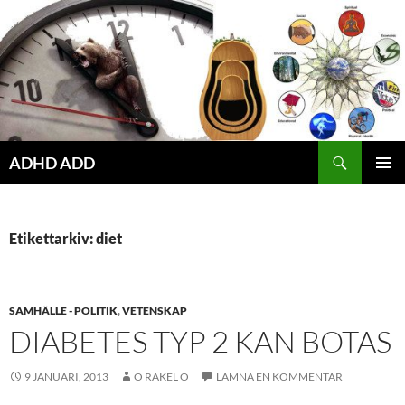
Hoppa
till
innehåll
ADHD ADD
PRIMÄR
MENY
Etikettarkiv: diet
SAMHÄLLE - POLITIK
,
VETENSKAP
DIABETES TYP 2 KAN BOTAS
9 JANUARI, 2013
O RAKEL O
LÄMNA EN KOMMENTAR