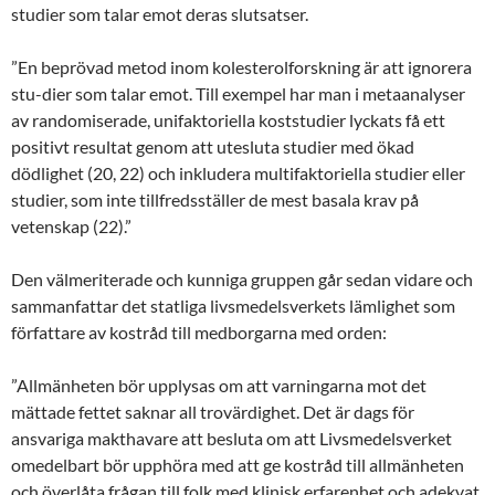
studier som talar emot deras slutsatser.
”En beprövad metod inom kolesterolforskning är att ignorera
stu-dier som talar emot. Till exempel har man i metaanalyser
av randomiserade, unifaktoriella koststudier lyckats få ett
positivt resultat genom att utesluta studier med ökad
dödlighet (20, 22) och inkludera multifaktoriella studier eller
studier, som inte tillfredsställer de mest basala krav på
vetenskap (22).”
Den välmeriterade och kunniga gruppen går sedan vidare och
sammanfattar det statliga livsmedelsverkets lämlighet som
författare av kostråd till medborgarna med orden:
”Allmänheten bör upplysas om att varningarna mot det
mättade fettet saknar all trovärdighet. Det är dags för
ansvariga makthavare att besluta om att Livsmedelsverket
omedelbart bör upphöra med att ge kostråd till allmänheten
och överlåta frågan till folk med klinisk erfarenhet och adekvat