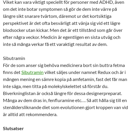
Viket kan vara viktigt speciellt för personer med ADHD, även
om det inte botar symptomen så gör de dem inte värre på
längre sikt snarare tvärtom, däremot ur det kortsiktiga
perspektivet är det ofta besvärligt att vänja sig vid ett lägre
blodsocker utan kickar. Men det är ett tillstånd som går över
efter några veckor. Medicin är egentligen en sista utväg och
inte så många verkar få ett varaktigt resultat av dem.
Sibutramin
För de som anser sig behöva medicinera bort sin buttra fetma
finns det
Sibutramin
vilket säljes under namnet Redux och är i
mången mening en sämre kopia på amfetamin, fast det får man
inte säga, men titta på molekylskelettet så förstår du.
Biverkninglistan är också längre för dessa designerpreparat.
Många av dem dras in, fenfluramine etc…. Så att hålla sig till en
stenåldersliknande diet som evolutionen gjort kroppen van vid
är alltid att rekommendera.
Slutsatser