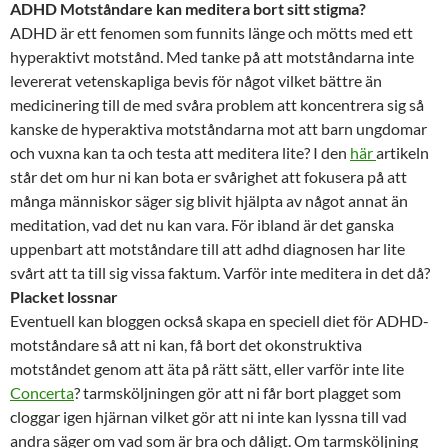
ADHD Motståndare kan meditera bort sitt stigma?
ADHD är ett fenomen som funnits länge och mötts med ett
hyperaktivt motstånd. Med tanke på att motståndarna inte
levererat vetenskapliga bevis för något vilket bättre än
medicinering till de med svåra problem att koncentrera sig så
kanske de hyperaktiva motståndarna mot att barn ungdomar
och vuxna kan ta och testa att meditera lite? I den
här
artikeln
står det om hur ni kan bota er svårighet att fokusera på att
många människor säger sig blivit hjälpta av något annat än
meditation, vad det nu kan vara. För ibland är det ganska
uppenbart att motståndare till att adhd diagnosen har lite
svårt att ta till sig vissa faktum. Varför inte meditera in det då?
Placket lossnar
Eventuell kan bloggen också skapa en speciell diet för ADHD-
motståndare så att ni kan, få bort det okonstruktiva
motståndet genom att äta på rätt sätt, eller varför inte lite
Concerta
? tarmsköljningen gör att ni får bort plagget som
cloggar igen hjärnan vilket gör att ni inte kan lyssna till vad
andra säger om vad som är bra och dåligt. Om tarmsköljning