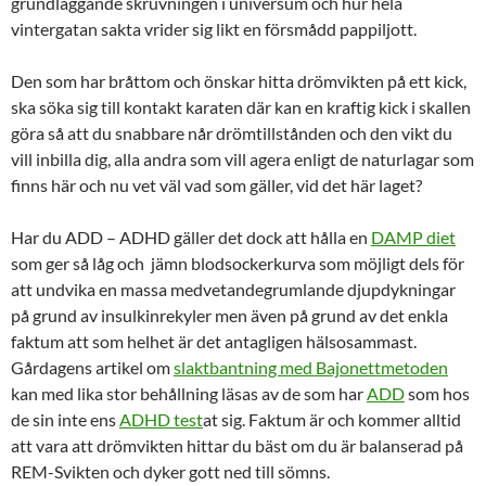
grundläggande skruvningen i universum och hur hela
vintergatan sakta vrider sig likt en försmådd pappiljott.
Den som har bråttom och önskar hitta drömvikten på ett kick,
ska söka sig till kontakt karaten där kan en kraftig kick i skallen
göra så att du snabbare når drömtillstånden och den vikt du
vill inbilla dig, alla andra som vill agera enligt de naturlagar som
finns här och nu vet väl vad som gäller, vid det här laget?
Har du ADD – ADHD gäller det dock att hålla en
DAMP diet
som ger så låg och jämn blodsockerkurva som möjligt dels för
att undvika en massa medvetandegrumlande djupdykningar
på grund av insulkinrekyler men även på grund av det enkla
faktum att som helhet är det antagligen hälsosammast.
Gårdagens artikel om
slaktbantning med Bajonettmetoden
kan med lika stor behållning läsas av de som har
ADD
som hos
de sin inte ens
ADHD test
at sig. Faktum är och kommer alltid
att vara att drömvikten hittar du bäst om du är balanserad på
REM-Svikten och dyker gott ned till sömns.