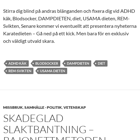
Stirra dig blind på andras blänganden och fixera dig vid ADHD
käk, Blodsocker, DAMPDIETEN, diet, USAMA dieten, REM-
Svikten, Senare kommer vi eventuellt att presentera nyheterna
Karatedieten – Gå ned på ett kick. Men bara för en exklusiv
och väldigt utvald skara.
ADHD KÄK
BLODSOCKER
DAMPDIETEN
DIET
REM-SVIKTEN
USAMA DIETEN
MISSBRUK
,
SAMHÄLLE - POLITIK
,
VETENSKAP
SKADEGLAD
SLAKTBANTNING –