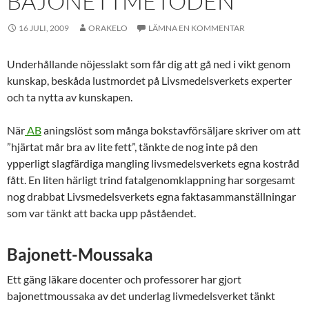
BAJONETTMETODEN
16 JULI, 2009
ORAKELO
LÄMNA EN KOMMENTAR
Underhållande nöjesslakt som får dig att gå ned i vikt genom
kunskap, beskåda lustmordet på Livsmedelsverkets experter
och ta nytta av kunskapen.
När
AB
aningslöst som många bokstavförsäljare skriver om att
”hjärtat mår bra av lite fett”, tänkte de nog inte på den
ypperligt slagfärdiga mangling livsmedelsverkets egna kostråd
fått. En liten härligt trind fatalgenomklappning har sorgesamt
nog drabbat Livsmedelsverkets egna faktasammanställningar
som var tänkt att backa upp påståendet.
Bajonett-Moussaka
Ett gäng läkare docenter och professorer har gjort
bajonettmoussaka av det underlag livmedelsverket tänkt