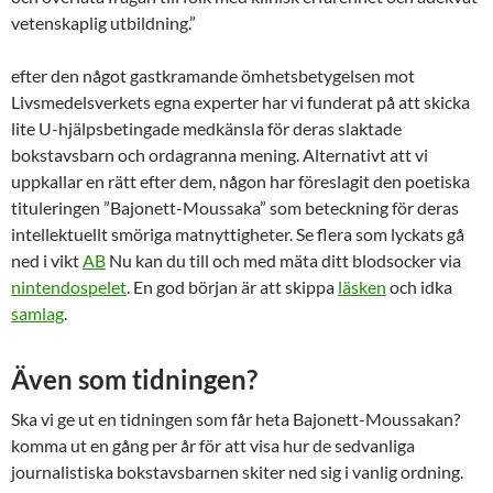
vetenskaplig utbildning.”
efter den något gastkramande ömhetsbetygelsen mot
Livsmedelsverkets egna experter har vi funderat på att skicka
lite U-hjälpsbetingade medkänsla för deras slaktade
bokstavsbarn och ordagranna mening. Alternativt att vi
uppkallar en rätt efter dem, någon har föreslagit den poetiska
tituleringen ”Bajonett-Moussaka” som beteckning för deras
intellektuellt smöriga matnyttigheter. Se flera som lyckats gå
ned i vikt
AB
Nu kan du till och med mäta ditt blodsocker via
nintendospelet
. En god början är att skippa
läsken
och idka
samlag
.
Även som tidningen?
Ska vi ge ut en tidningen som får heta Bajonett-Moussakan?
komma ut en gång per år för att visa hur de sedvanliga
journalistiska bokstavsbarnen skiter ned sig i vanlig ordning.