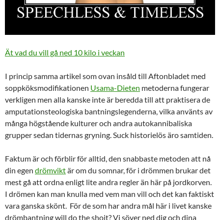
Ät vad du vill gå ned 10 kilo i veckan
I princip samma artikel som ovan insåld till Aftonbladet med
soppköksmodifikationen
Usama-Dieten
metoderna fungerar
verkligen men alla kanske inte är beredda till att praktisera de
amputationsteologiska bantningslegenderna, vilka använts av
många högstående kulturer och andra autokannibaliska
grupper sedan tidernas gryning. Suck historielös äro samtiden.
Faktum är och förblir för alltid, den snabbaste metoden att nå
din egen
drömvikt
är om du somnar, för i drömmen brukar det
mest gå att ordna enligt lite andra regler än här på jordkorven.
I drömen kan man knulla med vem man vill och det kan faktiskt
vara ganska skönt. För de som har andra mål här i livet kanske
drömbantning will do the shoit? Vi söver ned dig och dina