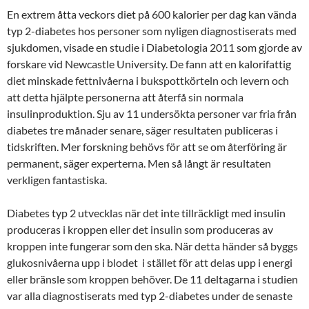
En extrem åtta veckors diet på 600 kalorier per dag kan vända
typ 2-diabetes hos personer som nyligen diagnostiserats med
sjukdomen, visade en studie i Diabetologia 2011 som gjorde av
forskare vid Newcastle University. De fann att en kalorifattig
diet minskade fettnivåerna i bukspottkörteln och levern och
att detta hjälpte personerna att återfå sin normala
insulinproduktion. Sju av 11 undersökta personer var fria från
diabetes tre månader senare, säger resultaten publiceras i
tidskriften. Mer forskning behövs för att se om återföring är
permanent, säger experterna. Men så långt är resultaten
verkligen fantastiska.
Diabetes typ 2 utvecklas när det inte tillräckligt med insulin
produceras i kroppen eller det insulin som produceras av
kroppen inte fungerar som den ska. När detta händer så byggs
glukosnivåerna upp i blodet i stället för att delas upp i energi
eller bränsle som kroppen behöver. De 11 deltagarna i studien
var alla diagnostiserats med typ 2-diabetes under de senaste