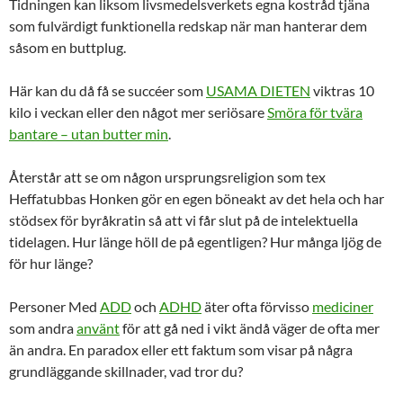
Tidningen kan liksom livsmedelsverkets egna kostråd tjäna
som fulvärdigt funktionella redskap när man hanterar dem
såsom en buttplug.
Här kan du då få se succéer som
USAMA DIETEN
viktras 10
kilo i veckan eller den något mer seriösare
Smöra för tvära
bantare – utan butter min
.
Återstår att se om någon ursprungsreligion som tex
Heffatubbas Honken gör en egen böneakt av det hela och har
stödsex för byråkratin så att vi får slut på de intelektuella
tidelagen. Hur länge höll de på egentligen? Hur många ljög de
för hur länge?
Personer Med
ADD
och
ADHD
äter ofta förvisso
mediciner
som andra
använt
för att gå ned i vikt ändå väger de ofta mer
än andra. En paradox eller ett faktum som visar på några
grundläggande skillnader, vad tror du?