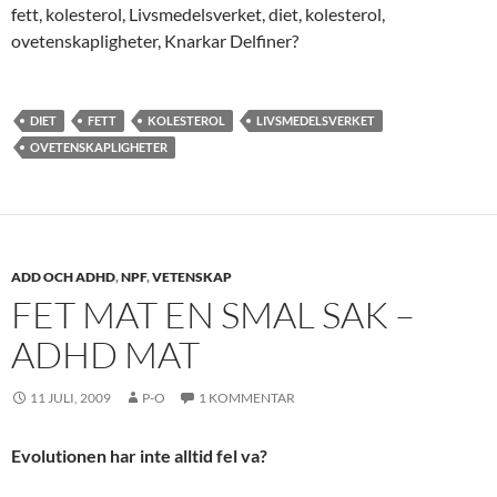
fett, kolesterol, Livsmedelsverket, diet, kolesterol,
ovetenskapligheter, Knarkar Delfiner?
DIET
FETT
KOLESTEROL
LIVSMEDELSVERKET
OVETENSKAPLIGHETER
ADD OCH ADHD
,
NPF
,
VETENSKAP
FET MAT EN SMAL SAK –
ADHD MAT
11 JULI, 2009
P-O
1 KOMMENTAR
Evolutionen har inte alltid fel va?