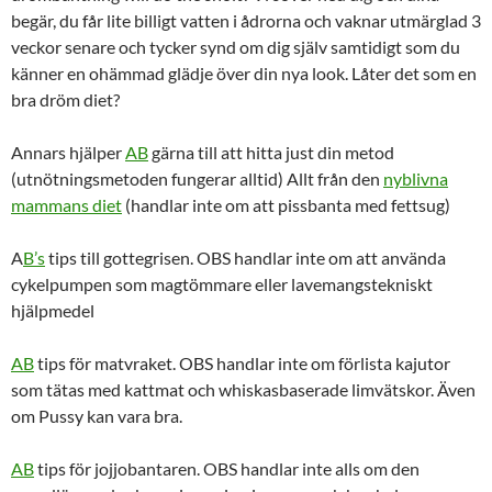
begär, du får lite billigt vatten i ådrorna och vaknar utmärglad 3
veckor senare och tycker synd om dig själv samtidigt som du
känner en ohämmad glädje över din nya look. Låter det som en
bra dröm diet?
Annars hjälper
AB
gärna till att hitta just din metod
(utnötningsmetoden fungerar alltid) Allt från den
nyblivna
mammans diet
(handlar inte om att pissbanta med fettsug)
A
B’s
tips till gottegrisen. OBS handlar inte om att använda
cykelpumpen som magtömmare eller lavemangstekniskt
hjälpmedel
AB
tips för matvraket. OBS handlar inte om förlista kajutor
som tätas med kattmat och whiskasbaserade limvätskor. Även
om Pussy kan vara bra.
AB
tips för jojjobantaren. OBS handlar inte alls om den