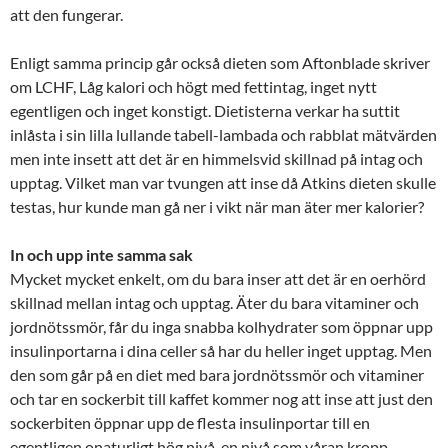
att den fungerar.
Enligt samma princip går också dieten som Aftonblade skriver
om LCHF, Låg kalori och högt med fettintag, inget nytt
egentligen och inget konstigt. Dietisterna verkar ha suttit
inlåsta i sin lilla lullande tabell-lambada och rabblat mätvärden
men inte insett att det är en himmelsvid skillnad på intag och
upptag. Vilket man var tvungen att inse då Atkins dieten skulle
testas, hur kunde man gå ner i vikt när man äter mer kalorier?
In och upp inte samma sak
Mycket mycket enkelt, om du bara inser att det är en oerhörd
skillnad mellan intag och upptag. Äter du bara vitaminer och
jordnötssmör, får du inga snabba kolhydrater som öppnar upp
insulinportarna i dina celler så har du heller inget upptag. Men
den som går på en diet med bara jordnötssmör och vitaminer
och tar en sockerbit till kaffet kommer nog att inse att just den
sockerbiten öppnar upp de flesta insulinportar till en
egentligen onaturligt hög nivå, en nivå som våran kropp