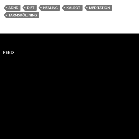
ADHD
DIET
HEALING
KÅLROT
MEDITATION
TARMSKÖLJNING
FEED