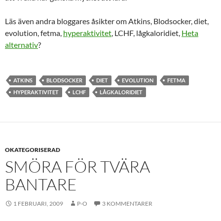
Läs även andra bloggares åsikter om Atkins, Blodsocker, diet,
evolution, fetma,
hyperaktivitet
, LCHF, lågkaloridiet,
Heta
alternativ
?
ATKINS
BLODSOCKER
DIET
EVOLUTION
FETMA
HYPERAKTIVITET
LCHF
LÅGKALORIDIET
OKATEGORISERAD
SMÖRA FÖR TVÄRA
BANTARE
1 FEBRUARI, 2009
P-O
3 KOMMENTARER