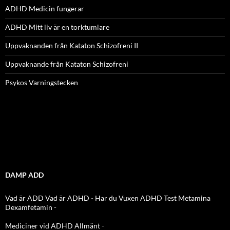
ADHD Medicin fungerar
ADHD Mitt liv är en torktumlare
Uppvaknanden från Kataton Schizofreni II
Uppvaknande från Kataton Schizofreni
Psykos Varningstecken
DAMP ADD
Vad är ADD
Vad är ADHD
-
Har du Vuxen ADHD Test
Metamina
Dexamfetamin
-
Mediciner vid ADHD Allmänt
-