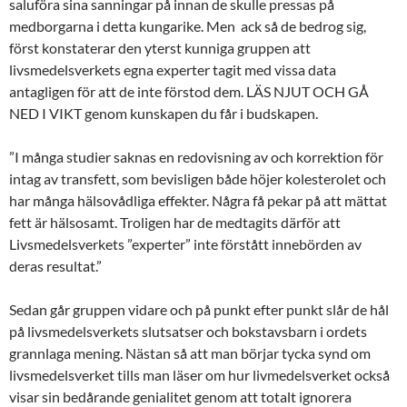
saluföra sina sanningar på innan de skulle pressas på
medborgarna i detta kungarike. Men ack så de bedrog sig,
först konstaterar den yterst kunniga gruppen att
livsmedelsverkets egna experter tagit med vissa data
antagligen för att de inte förstod dem. LÄS NJUT OCH GÅ
NED I VIKT genom kunskapen du får i budskapen.
”I många studier saknas en redovisning av och korrektion för
intag av transfett, som bevisligen både höjer kolesterolet och
har många hälsovådliga effekter. Några få pekar på att mättat
fett är hälsosamt. Troligen har de medtagits därför att
Livsmedelsverkets ”experter” inte förstått innebörden av
deras resultat.”
Sedan går gruppen vidare och på punkt efter punkt slår de hål
på livsmedelsverkets slutsatser och bokstavsbarn i ordets
grannlaga mening. Nästan så att man börjar tycka synd om
livsmedelsverket tills man läser om hur livmedelsverket också
visar sin bedårande genialitet genom att totalt ignorera