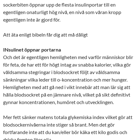
sockerbiten öppnar upp de flesta insulinportar till en
egentligen onaturligt hög nivå, en nivå som våran kropp
egentligen inte är gjord för.
Att äta enligt bibeln får dig att må dåligt
INsulinet öppnar portarna
Och det är egentligen hemligheten med varför människor blir
för feta, de har ett för högt intag av snabba kalorier, vilka gör
våldsamma stegringar i blodsockret följt av våldsamma
sänkningar vilka leder till o-koncentration och mer hunger.
Hemligheten med att gå ned i vikt innebär att man lär sig att
hålla blodsockret på en jämnare nivå, vilket på sikt definitivt
gynnar koncentrationen, humöret och utvecklingen.
Mer fett sänker matens totala glykemiska index vilket gör att
blodsockernivåerna inte stiger så brant. Men det gör
fortfarande inte att du kan/eller bör käka ett kilo godis och
dricka femton liter olja.