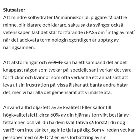
Slutsatser
Att mindre kolhydrater får människor bli piggare, få bättre
minne, blir klarare och klarare, sakta sakta svänger också
vetenskapen fast det står fortfarande i FASS om ”intag av mat”
när det adekvata terminologin egentligen är upptag av
näringsämnen.
Att ätstörningar och
ADHD
kan ha ett samband det är det
knappast någon som tvekar på, speciellt sant verkar det vara
för flickor och kvinnor som ofta verkar ha ett annat sätt att
leva ut sin frustration på, vissa älskar att banta andra hatar
det, men vi har alla det gemensamt att vi måste äta.
Använd alltid olja/fett av av kvalitet! Eller källor till
högkvalitetsfett. circa 60% av din hjärnas torrvikt består av
fettämnen och vill du ha dem kvalitativa så förstår du nog
varför om inte tänker jag inte tjata på dig. Som vi redan vet kan
personer med ADHD få en viss förbättring av sin