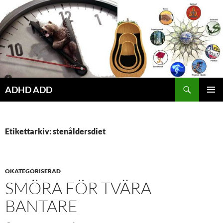
Hoppa
till
innehåll
ADHD ADD
PRIMÄR
MENY
Etikettarkiv: stenåldersdiet
OKATEGORISERAD
SMÖRA FÖR TVÄRA
BANTARE