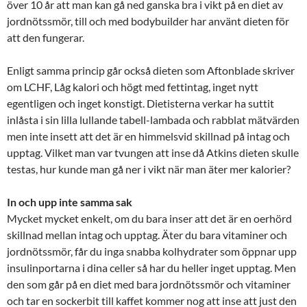
över 10 år att man kan gå ned ganska bra i vikt på en diet av
jordnötssmör, till och med bodybuilder har använt dieten för
att den fungerar.
Enligt samma princip går också dieten som Aftonblade skriver
om LCHF, Låg kalori och högt med fettintag, inget nytt
egentligen och inget konstigt. Dietisterna verkar ha suttit
inlåsta i sin lilla lullande tabell-lambada och rabblat mätvärden
men inte insett att det är en himmelsvid skillnad på intag och
upptag. Vilket man var tvungen att inse då Atkins dieten skulle
testas, hur kunde man gå ner i vikt när man äter mer kalorier?
In och upp inte samma sak
Mycket mycket enkelt, om du bara inser att det är en oerhörd
skillnad mellan intag och upptag. Äter du bara vitaminer och
jordnötssmör, får du inga snabba kolhydrater som öppnar upp
insulinportarna i dina celler så har du heller inget upptag. Men
den som går på en diet med bara jordnötssmör och vitaminer
och tar en sockerbit till kaffet kommer nog att inse att just den