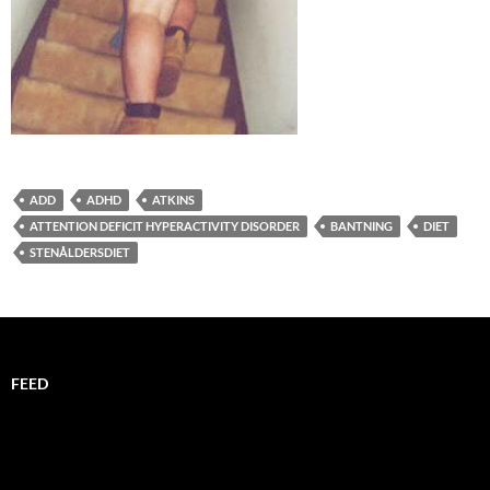
ADD
ADHD
ATKINS
ATTENTION DEFICIT HYPERACTIVITY DISORDER
BANTNING
DIET
STENÅLDERSDIET
FEED