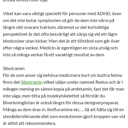
Viket kan vara viktigt speciellt för personer med ADHD, även
om det inte botar symptomen så gör de dem inte värre på
längre sikt snarare tvärtom, däremot ur det kortsiktiga
perspektivet är det ofta besvärligt att vänja sig vid ett lägre
blodsocker utan kickar. Men det är ett tillstånd som går över
efter några veckor. Medicin är egentligen en sista utväg och
inte så många verkar få ett varaktigt resultat av dem.
Sibutramin
För de som anser sig behöva medicinera bort sin buttra fetma
finns det
Sibutramin
vilket säljes under namnet Redux och är i
mången mening en sämre kopia på amfetamin, fast det får man
inte säga, men titta på molekylskelettet så förstår du.
Biverkninglistan är också längre för dessa designerpreparat.
Många av dem dras in, fenfluramine etc…. Så att hålla sig till en
stenåldersliknande diet som evolutionen gjort kroppen van vid
är alltid att rekommendera.