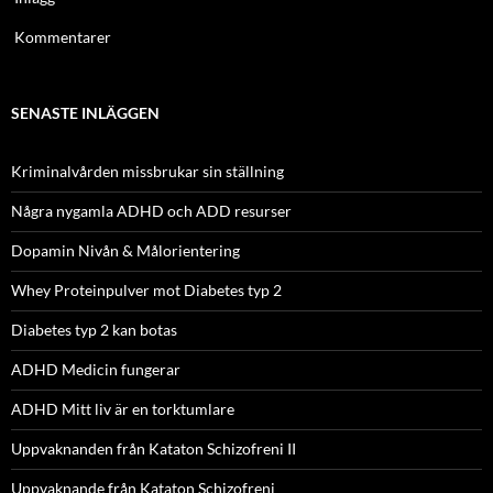
Kommentarer
SENASTE INLÄGGEN
Kriminalvården missbrukar sin ställning
Några nygamla ADHD och ADD resurser
Dopamin Nivån & Målorientering
Whey Proteinpulver mot Diabetes typ 2
Diabetes typ 2 kan botas
ADHD Medicin fungerar
ADHD Mitt liv är en torktumlare
Uppvaknanden från Kataton Schizofreni II
Uppvaknande från Kataton Schizofreni