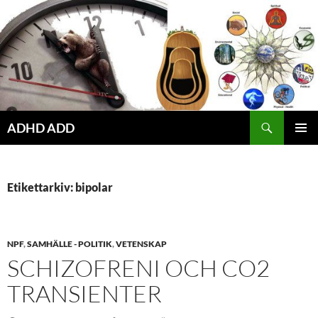
Hoppa
till
innehåll
ADHD ADD
PRIMÄR
MENY
Etikettarkiv: bipolar
NPF
,
SAMHÄLLE - POLITIK
,
VETENSKAP
SCHIZOFRENI OCH CO2
TRANSIENTER