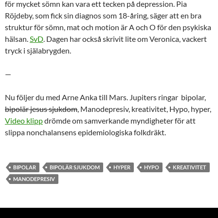
för mycket sömn kan vara ett tecken på depression. Pia
Röjdeby, som fick sin diagnos som 18-åring, säger att en bra
struktur för sömn, mat och motion är A och O för den psykiska
hälsan.
SvD
. Dagen har också skrivit lite om Veronica, vackert
tryck i själabrygden.
—
Nu följer du med Arne Anka till Mars. Jupiters ringar bipolar,
bipolär jesus sjukdom
, Manodepresiv, kreativitet, Hypo, hyper,
Video klipp
drömde om samverkande myndigheter för att
slippa nonchalansens epidemiologiska folkdräkt.
BIPOLAR
BIPOLÄR SJUKDOM
HYPER
HYPO
KREATIVITET
MANODEPRESIV