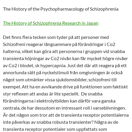
The History of the Psychopharmacology of Schizophrenia
The History of Schizophrenia Research in Japan
Det finns flera tecken som tyder på att personer med
Schizofreni reagerar långsammare på förändringar i Co2
halterna, vilket kan göra att personerna i gruppen vid snabba
transienta höjningar av Co2 nivån kan får mycket högre nivåer
av Co2 i blodet, sk hypercapnia. Just det där att reagera på ett
annorlunda sätt på nyckelstimuli från omgivningen är också
något som utmärker vissa sjukdomsbilder, schizofreni till
exempel. Att ha en avvikande drive på funktionen som faktiskt
styr reflexen att andas är lite speciellt. De snabba
förändringarna i elektrolytbilden kan därför vara ganska
centrala, de har dessutom en intressant roll i varseblivningen.
Är det någon som tror att de transienta receptor potentialerna
inte påverkas av snabba robusta transienter? Några av de
transienta receptor potentialer som uppfattats som