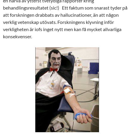
en härva av ytterst tvetydiga rapporter kring
behandlingsresultatet (sic!) Ett faktum som snarast tyder på
att forskningen drabbats av hallucinationer, än att någon
verklig vetenskap utövats. Forskningens klyvning inför
verkligheten är iofs inget nytt men kan få mycket allvarliga
konsekvenser.