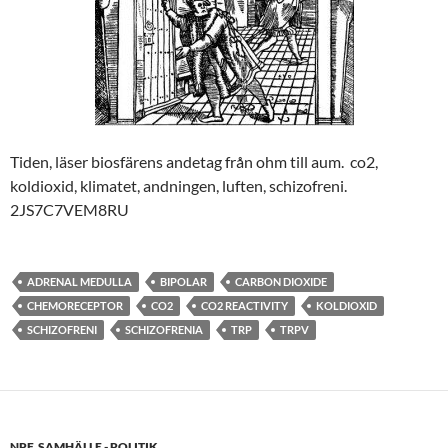
Tiden, läser biosfärens andetag från ohm till aum. co2,
koldioxid, klimatet, andningen, luften, schizofreni.
2JS7C7VEM8RU
ADRENAL MEDULLA
BIPOLAR
CARBON DIOXIDE
CHEMORECEPTOR
CO2
CO2 REACTIVITY
KOLDIOXID
SCHIZOFRENI
SCHIZOFRENIA
TRP
TRPV
NPF
,
SAMHÄLLE - POLITIK