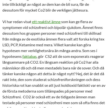
inte tillräckligt av något av dem kan de bli sura, får de
dessutom för mycket Co2 blir de verkligen jättesura.
Vi har redan visat
ett reaktivt ämne
som kan ge flera av
symptomen vid schizofreni och bipolär sjukdom. Ämnet finns
dessutom hos gruppen personer med schizofreni till skillnad
från många av de exotiska ämnen flera valt att forska kring tex
LSD, PCP, Ketamine med mera. Vilket kanske kan göra
hypotesen mer verklighetsnära än många andra. Som ses i
hypotesens
faktabas
, gör CS2 att de som exponerats reagerar
långsammare på CO2. En långsam reaktion på Co2 har alla
människor då och då men mestadels bara när de sover. Och då
tänker kanske någon att detta är något nytt? Nej, det är det då
rakt inte, den som studerat schizofreniforskningen och dess
historiska rot kan snabbt se att just koldioxid faktiskt var en av
de första metoderna som tillämpades på personer med
Schizofreni. CO2 är också ett av de tidigaste ämnen man
testade på personer med schizofreni men som så ofta finns det