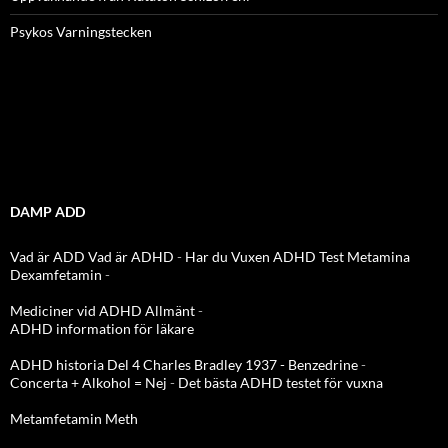
Psykos Varningstecken
DAMP ADD
Vad är ADD
Vad är ADHD
-
Har du Vuxen ADHD Test
Metamina
Dexamfetamin
-
Mediciner vid ADHD Allmänt
-
ADHD information för läkare
ADHD historia Del 4 Charles Bradley 1937 - Benzedrine
-
Concerta + Alkohol = Nej
-
Det bästa ADHD testet för vuxna
Metamfetamin Meth