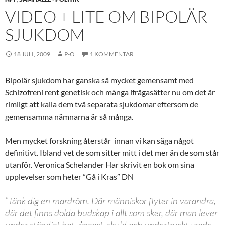
VIDEO + LITE OM BIPOLÄR
SJUKDOM
18 JULI, 2009
P-O
1 KOMMENTAR
Bipolär sjukdom har ganska så mycket gemensamt med
Schizofreni rent genetisk och många ifrågasätter nu om det är
rimligt att kalla dem två separata sjukdomar eftersom de
gemensamma nämnarna är så många.
Men mycket forskning återstår innan vi kan säga något
definitivt. Ibland vet de som sitter mitt i det mer än de som står
utanför. Veronica Schelander Har skrivit en bok om sina
upplevelser som heter ”Gå i Kras” DN
”Tänk dig en mardröm. Där människor flyter in varandra,
där det finns dolda budskap i allt som sker, där man lever
under ständigt hot, ångest, skuld och undertryckt vrede…