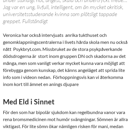
Jag var en ung, livfull, intelligent, om än mycket okritisk,
universitetsstuderande kvinna som plötsligt tappade
greppet. Fullständigt
Veronica har också intervjuats anrika tukthuset och
genomklappningscentralerna i livets hårda skola men nu också
nått Psykbryt.com. Missbruket av de stora psykpåverkande
dödsdrogerna är stort inom gruppen DN och skadorna av det
många, men som vanligt verkar mycket kunna vara möjligt att
förebygga genom kunskap, det känns angeläget att sprida lite
info som i videon nedan. Förhoppningsvis kan vi återkomma
inom kort till ämnet en anings djupare
Med Eld i Sinnet
För den som har bipolär sjukdom kan regelbundna vanor vara
rena bromsmedicinen mot humör svängningar. Sömnen är allra
viktigast. För lite sömn ökar nämligen risken för mani, medan