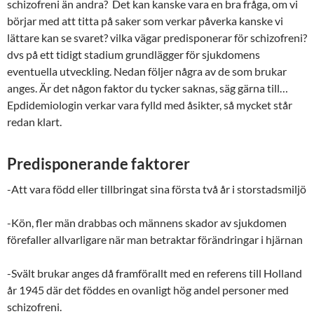
schizofreni än andra? Det kan kanske vara en bra fråga, om vi
börjar med att titta på saker som verkar påverka kanske vi
lättare kan se svaret? vilka vägar predisponerar för schizofreni?
dvs på ett tidigt stadium grundlägger för sjukdomens
eventuella utveckling. Nedan följer några av de som brukar
anges. Är det någon faktor du tycker saknas, säg gärna till…
Epdidemiologin verkar vara fylld med åsikter, så mycket står
redan klart.
Predisponerande faktorer
-Att vara född eller tillbringat sina första två år i storstadsmiljö
-Kön, fler män drabbas och männens skador av sjukdomen
förefaller allvarligare när man betraktar förändringar i hjärnan
-Svält brukar anges då framförallt med en referens till Holland
år 1945 där det föddes en ovanligt hög andel personer med
schizofreni.