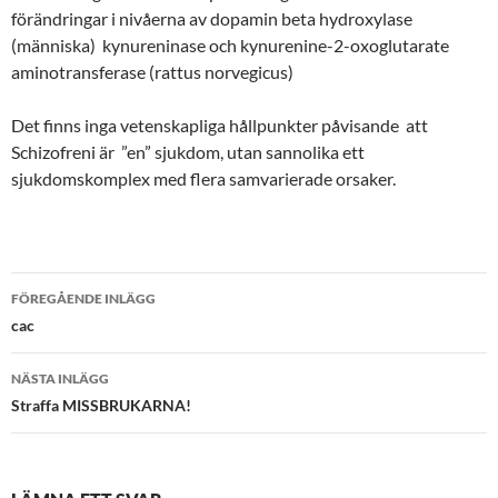
förändringar i nivåerna av dopamin beta hydroxylase
(människa) kynureninase och kynurenine-2-oxoglutarate
aminotransferase (rattus norvegicus)
Det finns inga vetenskapliga hållpunkter påvisande att
Schizofreni är ”en” sjukdom, utan sannolika ett
sjukdomskomplex med flera samvarierade orsaker.
Inläggsnavigering
FÖREGÅENDE INLÄGG
cac
NÄSTA INLÄGG
Straffa MISSBRUKARNA!