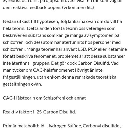
Syrebrist och brist på djupsömn. CS2 visar en tänkbar väg till
den reaktiva feedbackloopen. (vi kommer dit..)
Nedan utkast till hypotesen, följ länkarna ovan om du vill ha
hela teorin. Detta är den första teorin oss veterligen som
beskriver en substans som kan ge många av symptomen på
schizofreni och dessutom har återfunnits hos personer med
schizofreni. Många teorier har använt LSD. PCP eller Ketamine
för att beskriva fenomenet, problemet är att dessa substanser
inte återfinns i gruppen. Det gör dock Carbon Disulfid. Vad
man tycker om CAC-hålsfenomenet i övrigt är inte
frågeställningen, utan enkom denna renrakade teoretiska
gestaltningen ovan.
CAC-Hålsteorin om Schizofreni och annat
Reaktiv faktor: H2S, Carbon Disulfid.
Primär metabolitbild: Hydrogen Sulfide, Carbonyl disulfide ,