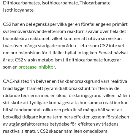
Dithiocarbamates, Isothiocarbamate, Thiocarbamate
Isothiocyanate.
CS2 har en del egenskaper vilka ger en förefaller ge en primärt
systemöverskrivande eftersom reaktorn svävar över hela det
bionukleära reaktomet, vilket kommer att utöva sin verkan
tvärsöver många stadgade områden – eftersom CS2 inte vet
om hur människan för tillfället hyllat in logiken. Senast påvisat
är att CS2 via sin metabolism till dithiocarbamate fungerar
som en
protease inhibitor
.
CAC-hålsteorin belyser en tänkbar orsaksgrund vars reaktiva
triad lägger fram ett pyramidialt orsaksfunt för flera av de
rådande teorierna med en ökad förklaringsgrund, vilken håller i
sitt sköte att tydligare kunna gestalta hur samma reaktion kan
bli så fundamentalt olika och peka åt så många håll samt att
betydligt tidigare kunna terminera effekten genom förståelsen
av utgångsfaktorernas betydelse för effekten av triadens
reaktiva signatur. CS2 skapar nämligen omedelbara