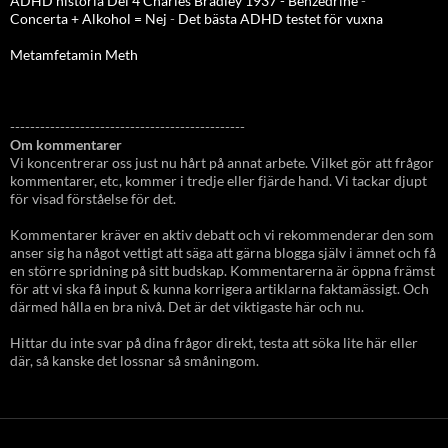
ADHD historia Del 4 Charles Bradley 1937 - Benzedrine
-
Concerta + Alkohol = Nej
-
Det bästa ADHD testet för vuxna
Metamfetamin Meth
-----------------------------------------------
Om kommentarer
Vi koncentrerar oss just nu hårt på annat arbete. Vilket gör att frågor
kommentarer, etc, kommer i tredje eller fjärde hand. Vi tackar djupt
för visad förståelse för det.
Kommentarer kräver en aktiv debatt och vi rekommenderar den som
anser sig ha något vettigt att säga att gärna blogga själv i ämnet och få
en större spridning på sitt budskap. Kommentarerna är öppna främst
för att vi ska få input & kunna korrigera artiklarna faktamässigt. Och
därmed hålla en bra nivå. Det är det viktigaste här och nu.
Hittar du inte svar på dina frågor direkt, testa att söka lite här eller
där, så kanske det lossnar så småningom.