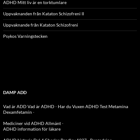
ADHD Mitt liv är en torktumlare
Uppvaknanden från Kataton Schizofreni II
Uppvaknande från Kataton Schizofreni
Psykos Varningstecken
DAMP ADD
Vad är ADD
Vad är ADHD
-
Har du Vuxen ADHD Test
Metamina
Dexamfetamin
-
Mediciner vid ADHD Allmänt
-
ADHD information för läkare