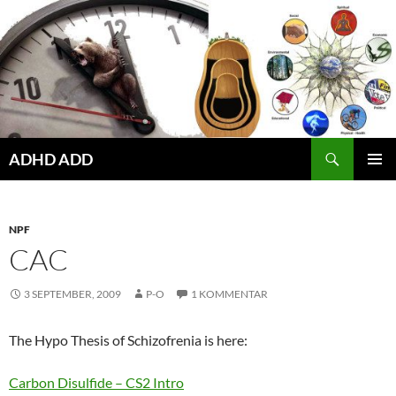
Hoppa
till
innehåll
ADHD ADD
PRIMÄR
MENY
NPF
CAC
3 SEPTEMBER, 2009
P-O
1 KOMMENTAR
The Hypo Thesis of Schizofrenia is here:
Carbon Disulfide – CS2 Intro