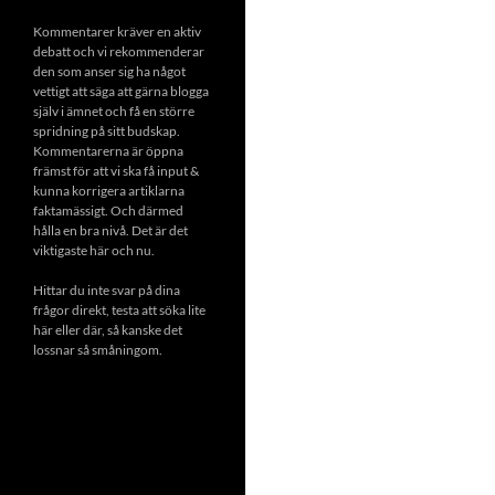
Kommentarer kräver en aktiv
debatt och vi rekommenderar
den som anser sig ha något
vettigt att säga att gärna blogga
själv i ämnet och få en större
spridning på sitt budskap.
Kommentarerna är öppna
främst för att vi ska få input &
kunna korrigera artiklarna
faktamässigt. Och därmed
hålla en bra nivå. Det är det
viktigaste här och nu.
Hittar du inte svar på dina
frågor direkt, testa att söka lite
här eller där, så kanske det
lossnar så småningom.