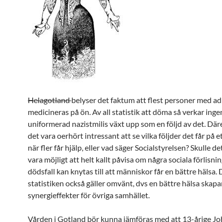
Helagotland
belyser det faktum att flest personer med a
medicineras på ön. Av all statistik att döma så verkar inge
uniformerad nazistmilis växt upp som en följd av det. Där
det vara oerhört intressant att se vilka följder det får på 
när fler får hjälp, eller vad säger Socialstyrelsen? Skulle de
vara möjligt att helt kallt påvisa om några sociala förlisni
dödsfall kan knytas till att människor får en bättre hälsa.
statistiken också gäller omvänt, dvs en bättre hälsa skapa
synergieffekter för övriga samhället.
Vården i Gotland bör kunna jämföras med att 13-årige J