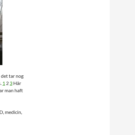
r, det tar nog
s.
1
2
3
Här
har man haft
D, medicin,