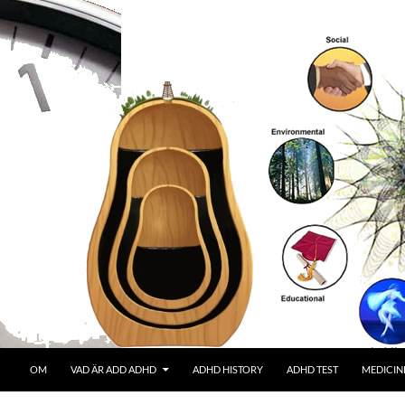
OM
VAD ÄR ADD ADHD
ADHD HISTORY
ADHD TEST
MEDICIN