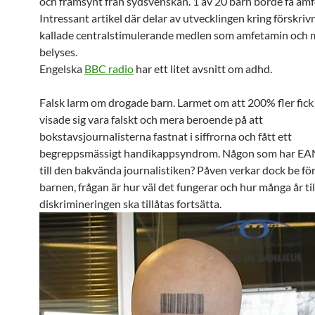
och framsynt från sydsvenskan. 1 av 20 barn borde få am
Intressant artikel där delar av utvecklingen kring förskriv
kallade centralstimulerande medlen som amfetamin och 
belyses.
Engelska
BBC radio
har ett litet avsnitt om adhd.
Falsk larm om drogade barn. Larmet om att 200% fler fi
visade sig vara falskt och mera beroende på att
bokstavsjournalisterna fastnat i siffrorna och fått ett
begreppsmässigt handikappsyndrom. Någon som har EA
till den bakvända journalistiken? Påven verkar dock be för
barnen, frågan är hur väl det fungerar och hur många år til
diskrimineringen ska tillåtas fortsätta.