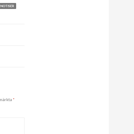
NOTISER
 märkta
*