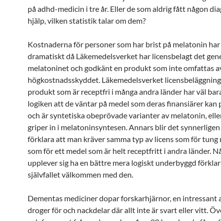
på adhd-medicin i tre år. Eller de som aldrig fått någon dia
hjälp, vilken statistik talar om dem?
Kostnaderna för personer som har brist på melatonin har
dramatiskt då Läkemedelsverket har licensbelagt det gen
melatoninet och godkänt en produkt som inte omfattas a
högkostnadsskyddet. Läkemedelsverket licensbeläggning
produkt som är receptfri i många andra länder har väl bar
logiken att de väntar på medel som deras finansiärer kan
och är syntetiska obeprövade varianter av melatonin, ell
griper in i melatoninsyntesen. Annars blir det synnerligen 
förklara att man kräver samma typ av licens som för tung
som för ett medel som är helt receptfritt i andra länder.
upplever sig ha en bättre mera logiskt underbyggd förklar
självfallet välkommen med den.
Dementas mediciner dopar forskarhjärnor, en intressant 
droger för och nackdelar där allt inte är svart eller vitt. 