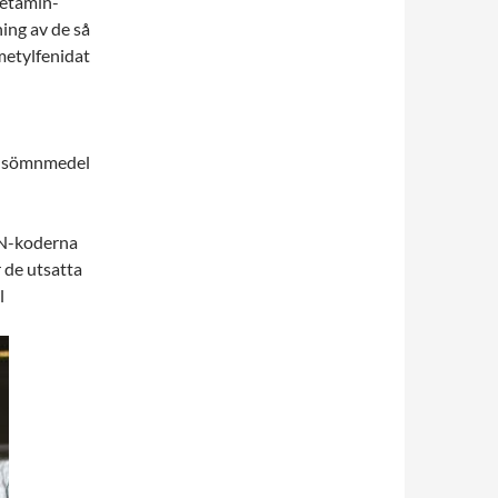
fetamin-
ning av de så
metylfenidat
ck sömnmedel
N-koderna
 de utsatta
l