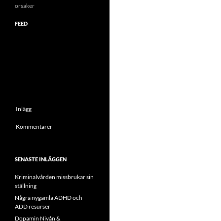
orsaker
FEED
Inlägg
Kommentarer
SENASTE INLÄGGEN
Kriminalvården missbrukar sin
ställning
Några nygamla ADHD och
ADD resurser
Dopamin Nivån &