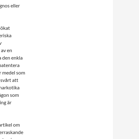
gnos eller
 ökat
eriska
v
 av en
a den enkla
 patentera
er medel som
svårt att
 narkotika
 Någon som
ing är
artikel om
Överraskande