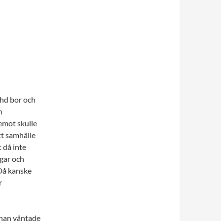
dhd bor och
n
emot skulle
ett samhälle
t då inte
ngar och
 Då kanske
r
ohan väntade