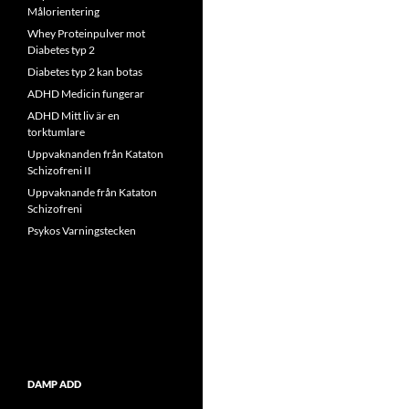
Målorientering
Whey Proteinpulver mot
Diabetes typ 2
Diabetes typ 2 kan botas
ADHD Medicin fungerar
ADHD Mitt liv är en
torktumlare
Uppvaknanden från Kataton
Schizofreni II
Uppvaknande från Kataton
Schizofreni
Psykos Varningstecken
DAMP ADD