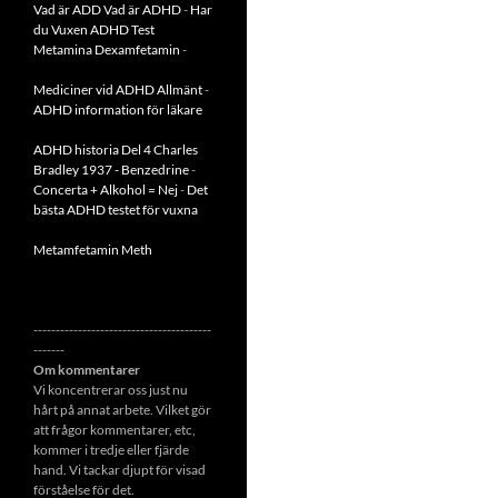
Vad är ADD
Vad är ADHD
-
Har
du Vuxen ADHD Test
Metamina Dexamfetamin
-
Mediciner vid ADHD Allmänt
-
ADHD information för läkare
ADHD historia Del 4 Charles
Bradley 1937 - Benzedrine
-
Concerta + Alkohol = Nej
-
Det
bästa ADHD testet för vuxna
Metamfetamin Meth
----------------------------------------
-------
Om kommentarer
Vi koncentrerar oss just nu
hårt på annat arbete. Vilket gör
att frågor kommentarer, etc,
kommer i tredje eller fjärde
hand. Vi tackar djupt för visad
förståelse för det.