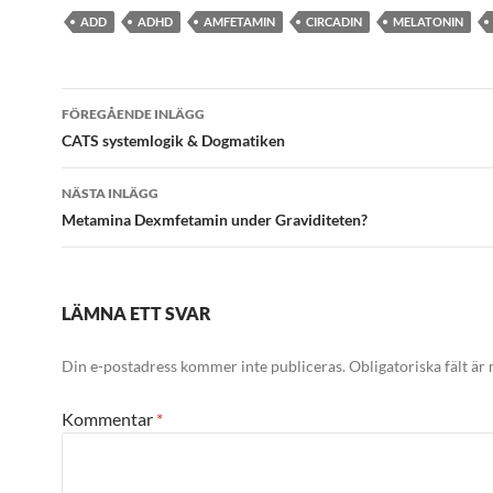
ADD
ADHD
AMFETAMIN
CIRCADIN
MELATONIN
Inläggsnavigering
FÖREGÅENDE INLÄGG
CATS systemlogik & Dogmatiken
NÄSTA INLÄGG
Metamina Dexmfetamin under Graviditeten?
LÄMNA ETT SVAR
Din e-postadress kommer inte publiceras.
Obligatoriska fält är
Kommentar
*