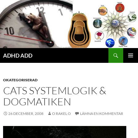
Hoppa
till
innehåll
ADHD ADD
PRIMÄR
MENY
OKATEGORISERAD
CATS SYSTEMLOGIK &
DOGMATIKEN
26 DECEMBER, 2008
O RAKEL O
LÄMNA EN KOMMENTAR