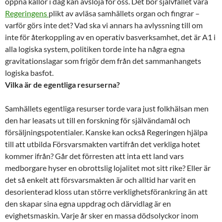
öppna källor i dag kan avslöja för oss. Det bör självfallet vara
Regeringens
plikt av avläsa samhällets organ och fingrar –
varför görs inte det? Vad ska vi annars ha avlyssning till om
inte för återkoppling av en operativ basverksamhet, det är A1 i
alla logiska system, politiken torde inte ha några egna
gravitationslagar som frigör dem från det sammanhangets
logiska basfot.
Vilka är de egentliga resurserna?
Samhällets egentliga resurser torde vara just folkhälsan men
den har leasats ut till en forskning för självändamål och
försäljningspotentialer. Kanske kan också Regeringen hjälpa
till att utbilda Försvarsmakten vartifrån det verkliga hotet
kommer ifrån? Går det förresten att inta ett land vars
medborgare hyser en obrottslig lojalitet mot sitt rike? Eller är
det så enkelt att försvarsmakten är och alltid har varit en
desorienterad kloss utan större verklighetsförankring än att
den skapar sina egna uppdrag och därvidlag är en
evighetsmaskin. Varje år sker en massa dödsolyckor inom