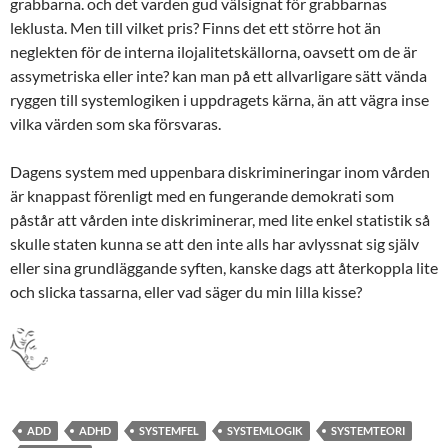
grabbarna. och det varden gud välsignat för grabbarnas
leklusta. Men till vilket pris? Finns det ett större hot än
neglekten för de interna ilojalitetskällorna, oavsett om de är
assymetriska eller inte? kan man på ett allvarligare sätt vända
ryggen till systemlogiken i uppdragets kärna, än att vägra inse
vilka värden som ska försvaras.
Dagens system med uppenbara diskrimineringar inom vården
är knappast förenligt med en fungerande demokrati som
påstår att vården inte diskriminerar, med lite enkel statistik så
skulle staten kunna se att den inte alls har avlyssnat sig själv
eller sina grundläggande syften, kanske dags att återkoppla lite
och slicka tassarna, eller vad säger du min lilla kisse?
ADD
ADHD
SYSTEMFEL
SYSTEMLOGIK
SYSTEMTEORI