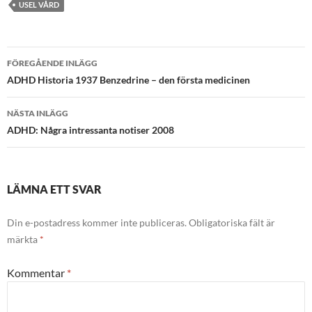
USEL VÅRD
Inläggsnavigering
FÖREGÅENDE INLÄGG
ADHD Historia 1937 Benzedrine – den första medicinen
NÄSTA INLÄGG
ADHD: Några intressanta notiser 2008
LÄMNA ETT SVAR
Din e-postadress kommer inte publiceras.
Obligatoriska fält är
märkta
*
Kommentar
*