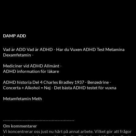
DAMP ADD
Vad är ADD
Vad är ADHD
-
Har du Vuxen ADHD Test
Metamina
Dexamfetamin
-
Mediciner vid ADHD Allmänt
-
ADHD information för läkare
ADHD historia Del 4 Charles Bradley 1937 - Benzedrine
-
Concerta + Alkohol = Nej
-
Det bästa ADHD testet för vuxna
Metamfetamin Meth
-----------------------------------------------
Om kommentarer
Vi koncentrerar oss just nu hårt på annat arbete. Vilket gör att frågor