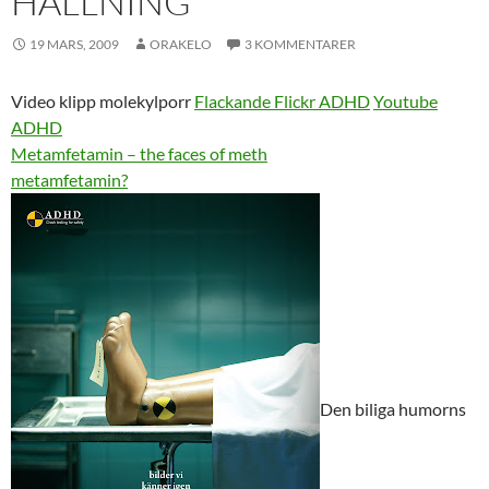
HÅLLNING
19 MARS, 2009
ORAKELO
3 KOMMENTARER
Video klipp molekylporr
Flackande Flickr ADHD
Youtube
ADHD
Metamfetamin – the faces of meth
metamfetamin?
Den biliga humorns