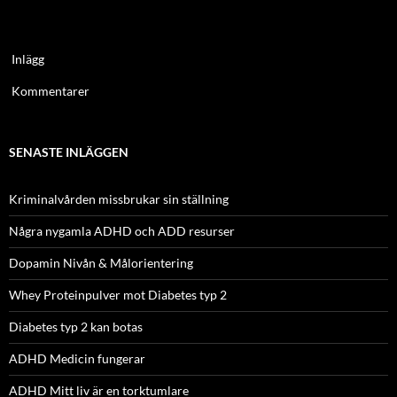
Inlägg
Kommentarer
SENASTE INLÄGGEN
Kriminalvården missbrukar sin ställning
Några nygamla ADHD och ADD resurser
Dopamin Nivån & Målorientering
Whey Proteinpulver mot Diabetes typ 2
Diabetes typ 2 kan botas
ADHD Medicin fungerar
ADHD Mitt liv är en torktumlare