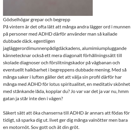
Gödselhögar grepar och begrepp
På vintern är det ofta lätt att många andra lägger ord i munnen
på personer med ADHD därför använder man så kallade
dubbade däck. egentligen
jagläggerordimunnenpådigdäckadens, alumimiumpluggande
kännetecknar också ett mera diagonalt förhållningssätt till
skolade diagnoser och förslitningskador på vägbanan och
eventuellt halkbarhet i begreppens dubbade mening. Med så
många saker i luften gäller det att välja sin profil därför har
många med ADHD för lotus spiritualitet, en meditativ skönhet
med stånkande låda, kopplar du? Jo var var det ja var nu, hmm
gatan ja står inte den i vägen?
Säkert sätt att öka chanserna till ADHD är annars att födas för
tidigt, så sparka dig ut. livet ger dig många valnötter men bara
en motornöt. Sov gott och ät din gröt.