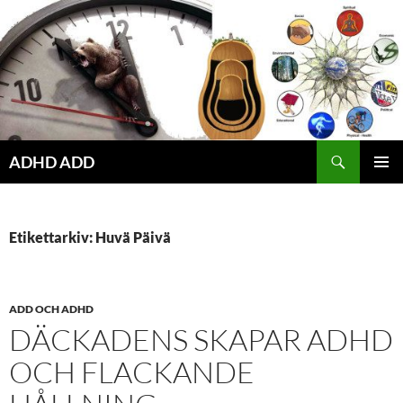
Hoppa
till
innehåll
ADHD ADD
PRIMÄR
MENY
Etikettarkiv: Huvä Päivä
ADD OCH ADHD
DÄCKADENS SKAPAR ADHD
OCH FLACKANDE