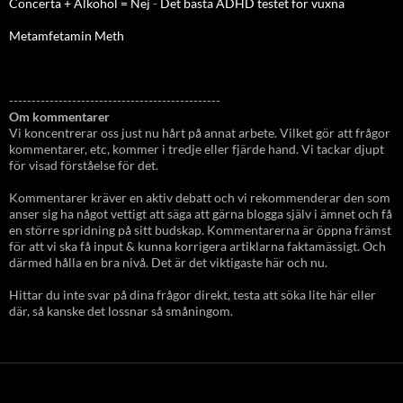
Concerta + Alkohol = Nej
-
Det bästa ADHD testet för vuxna
Metamfetamin Meth
-----------------------------------------------
Om kommentarer
Vi koncentrerar oss just nu hårt på annat arbete. Vilket gör att frågor
kommentarer, etc, kommer i tredje eller fjärde hand. Vi tackar djupt
för visad förståelse för det.
Kommentarer kräver en aktiv debatt och vi rekommenderar den som
anser sig ha något vettigt att säga att gärna blogga själv i ämnet och få
en större spridning på sitt budskap. Kommentarerna är öppna främst
för att vi ska få input & kunna korrigera artiklarna faktamässigt. Och
därmed hålla en bra nivå. Det är det viktigaste här och nu.
Hittar du inte svar på dina frågor direkt, testa att söka lite här eller
där, så kanske det lossnar så småningom.