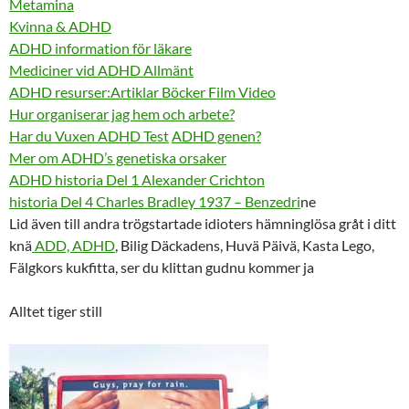
Metamina
Kvinna & ADHD
ADHD information för läkare
Mediciner vid ADHD Allmänt
ADHD resurser:Artiklar Böcker Film Video
Hur organiserar jag hem och arbete?
Har du Vuxen ADHD Test
ADHD genen?
Mer om ADHD’s genetiska orsaker
ADHD historia Del 1 Alexander Crichton
historia Del 4 Charles Bradley 1937 – Benzedri
ne
Lid även till andra trögstartade idioters hämninglösa gråt i ditt
knä
ADD, ADHD
, Bilig Däckadens, Huvä Päivä, Kasta Lego,
Fälgkors kukfitta, ser du klittan gudnu kommer ja
Alltet tiger still