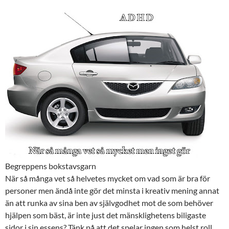
Begreppens bokstavsgarn
När så många vet så helvetes mycket om vad som är bra för
personer men ändå inte gör det minsta i kreativ mening annat
än att runka av sina ben av självgodhet mot de som behöver
hjälpen som bäst, är inte just det mänsklighetens biligaste
sidor i sin essens? Tänk på att det spelar ingen som helst roll