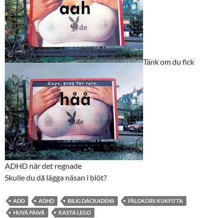
Tänk om du fick
ADHD när det regnade
Skulle du då lägga näsan i blöt?
ADD
ADHD
BILIG DÄCKADENS
FÄLGKORS KUKFITTA
HUVÄ PÄIVÄ
KASTA LEGO