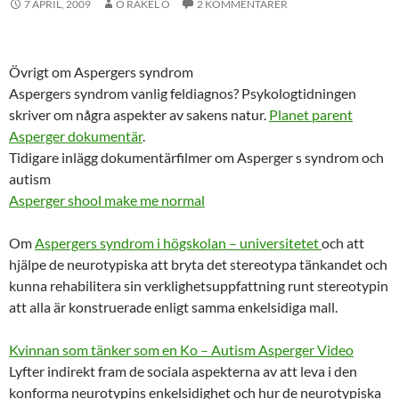
7 APRIL, 2009
O RAKEL O
2 KOMMENTARER
Övrigt om Aspergers syndrom
Aspergers syndrom vanlig feldiagnos? Psykologtidningen
skriver om några aspekter av sakens natur.
Planet parent
Asperger dokumentär
.
Tidigare inlägg dokumentärfilmer om Asperger s syndrom och
autism
Asperger shool make me normal
Om
Aspergers syndrom i högskolan – universitetet
och att
hjälpe de neurotypiska att bryta det stereotypa tänkandet och
kunna rehabilitera sin verklighetsuppfattning runt stereotypin
att alla är konstruerade enligt samma enkelsidiga mall.
Kvinnan som tänker som en Ko – Autism Asperger Video
Lyfter indirekt fram de sociala aspekterna av att leva i den
konforma neurotypins enkelsidighet och hur de neurotypiska