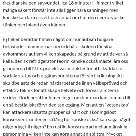
freudianska penisavvundet. (ca 18 minuter i i filmen) vilket
många säkert förstår inte alls ligger nära sanningen men
kanske kan lära oss ett och annat om hur den neurotypiske
tänker och ibland även känner.
Ej heller berättar filmen något om hur autism tidigare
belastades mammorna som fick bära skulden för sina
avkommors autism vilken skapades på grund av att de var så
kalla, den sk refridgerator teorin kanske också måste lära oss
grunderna till NT-s projektiva instinkter för att skydda sin
sociala status och utgångspunkterna för sin likriktning. Att
skuldbelasta de redan hårdarbetande är en välbeprövad och
effektiv teknik för att skapa helvete och förvärra interna
strider. Dock berättar filmen inget om hur man kan komma till
en så bestialiskt förvriden tankegång. Men att en ”vetenskap”
kan attackera utsatta grupper så hårt och skoningslöst
konsekvent, under en så lång tid, kanske också kan säga något
någondag till någon? En rustikt konstruerad mellanmänsklig
personmina vilken inte kan göra annat än splittra. Mycket