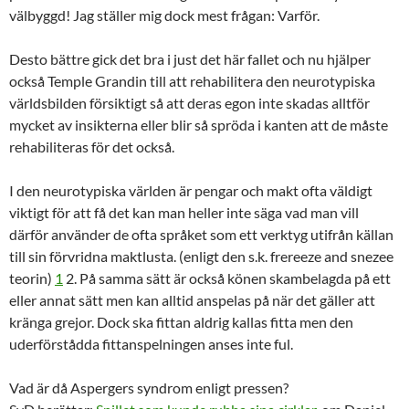
välbyggd! Jag ställer mig dock mest frågan: Varför.
Desto bättre gick det bra i just det här fallet och nu hjälper
också Temple Grandin till att rehabilitera den neurotypiska
världsbilden försiktigt så att deras egon inte skadas alltför
mycket av insikterna eller blir så spröda i kanten att de måste
rehabiliteras för det också.
I den neurotypiska världen är pengar och makt ofta väldigt
viktigt för att få det kan man heller inte säga vad man vill
därför använder de ofta språket som ett verktyg utifrån källan
till sin förvridna maktlusta. (enligt den s.k. frereeze and snezee
teorin)
1
2. På samma sätt är också könen skambelagda på ett
eller annat sätt men kan alltid anspelas på när det gäller att
kränga grejor. Dock ska fittan aldrig kallas fitta men den
uderförstådda fittanspelningen anses inte ful.
Vad är då Aspergers syndrom enligt pressen?