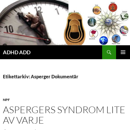
Hoppa
till
innehåll
ADHD ADD
PRIMÄR
MENY
Etikettarkiv: Asperger Dokumentär
NPF
ASPERGERS SYNDROM LITE
AV VARJE