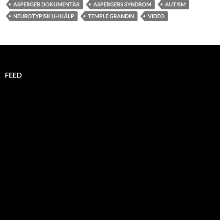
ASPERGER DOKUMENTÄR
ASPERGERS SYNDROM
AUTISM
NEUROTYPISK U-HJÄLP
TEMPLE GRANDIN
VIDEO
FEED