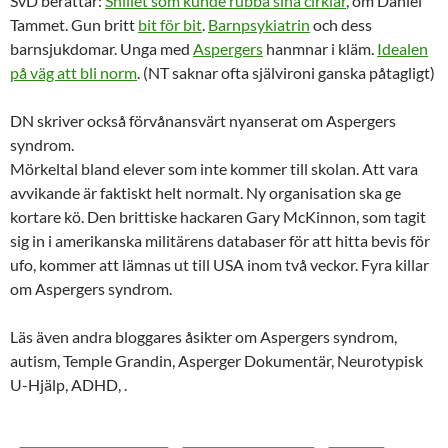
SvD berättar:
Snillet som kunde rubba sina cirklar
, om Daniel
Tammet. Gun britt
bit för bit
.
Barnpsykiatrin
och dess
barnsjukdomar. Unga med
Aspergers
hanmnar i kläm.
Idealen
på väg att bli norm
. (NT saknar ofta självironi ganska påtagligt)
DN skriver också förvånansvärt nyanserat om Aspergers
syndrom.
Mörkeltal bland elever som inte kommer till skolan. Att vara
avvikande är faktiskt helt normalt. Ny organisation ska ge
kortare kö. Den brittiske hackaren Gary McKinnon, som tagit
sig in i amerikanska militärens databaser för att hitta bevis för
ufo, kommer att lämnas ut till USA inom två veckor. Fyra killar
om Aspergers syndrom.
Läs även andra bloggares åsikter om Aspergers syndrom,
autism, Temple Grandin, Asperger Dokumentär, Neurotypisk
U-Hjälp, ADHD, .