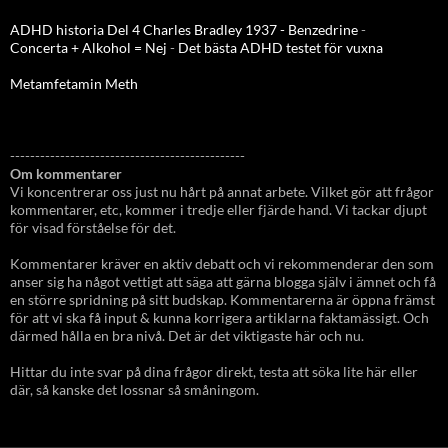
ADHD historia Del 4 Charles Bradley 1937 - Benzedrine
-
Concerta + Alkohol = Nej
-
Det bästa ADHD testet för vuxna
Metamfetamin Meth
-----------------------------------------------
Om kommentarer
Vi koncentrerar oss just nu hårt på annat arbete. Vilket gör att frågor
kommentarer, etc, kommer i tredje eller fjärde hand. Vi tackar djupt
för visad förståelse för det.
Kommentarer kräver en aktiv debatt och vi rekommenderar den som
anser sig ha något vettigt att säga att gärna blogga själv i ämnet och få
en större spridning på sitt budskap. Kommentarerna är öppna främst
för att vi ska få input & kunna korrigera artiklarna faktamässigt. Och
därmed hålla en bra nivå. Det är det viktigaste här och nu.
Hittar du inte svar på dina frågor direkt, testa att söka lite här eller
där, så kanske det lossnar så småningom.