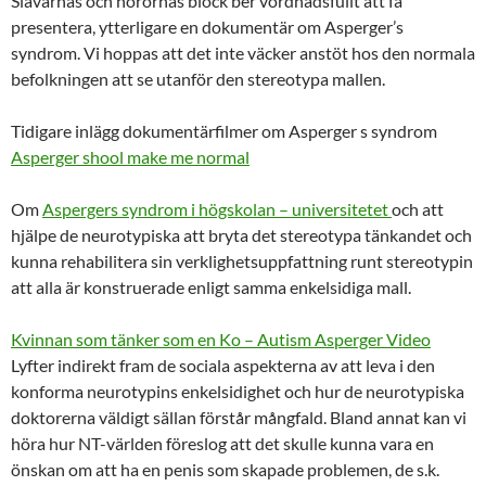
Slavarnas och horornas block ber vördnadsfullt att få
presentera, ytterligare en dokumentär om Asperger’s
syndrom. Vi hoppas att det inte väcker anstöt hos den normala
befolkningen att se utanför den stereotypa mallen.
Tidigare inlägg dokumentärfilmer om Asperger s syndrom
Asperger shool make me normal
Om
Aspergers syndrom i högskolan – universitetet
och att
hjälpe de neurotypiska att bryta det stereotypa tänkandet och
kunna rehabilitera sin verklighetsuppfattning runt stereotypin
att alla är konstruerade enligt samma enkelsidiga mall.
Kvinnan som tänker som en Ko – Autism Asperger Video
Lyfter indirekt fram de sociala aspekterna av att leva i den
konforma neurotypins enkelsidighet och hur de neurotypiska
doktorerna väldigt sällan förstår mångfald. Bland annat kan vi
höra hur NT-världen föreslog att det skulle kunna vara en
önskan om att ha en penis som skapade problemen, de s.k.