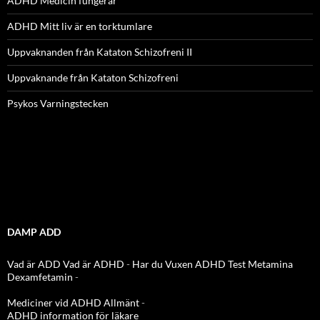
ADHD Medicin fungerar
ADHD Mitt liv är en torktumlare
Uppvaknanden från Kataton Schizofreni II
Uppvaknande från Kataton Schizofreni
Psykos Varningstecken
DAMP ADD
Vad är ADD
Vad är ADHD
-
Har du Vuxen ADHD Test
Metamina
Dexamfetamin
-
Mediciner vid ADHD Allmänt
-
ADHD information för läkare