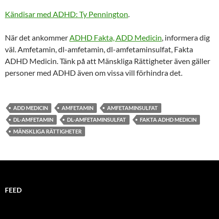
Kändisar med ADHD: Ty Pennington
.
När det ankommer
ADHD Fakta, ADD Medicin
, informera dig
väl. Amfetamin, dl-amfetamin, dl-amfetaminsulfat, Fakta
ADHD Medicin. Tänk på att Mänskliga Rättigheter även gäller
personer med ADHD även om vissa vill förhindra det.
ADD MEDICIN
AMFETAMIN
AMFETAMINSULFAT
DL-AMFETAMIN
DL-AMFETAMINSULFAT
FAKTA ADHD MEDICIN
MÄNSKLIGA RÄTTIGHETER
FEED