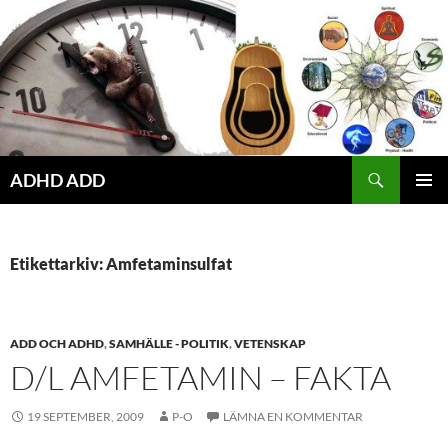
Hoppa
till
innehåll
ADHD ADD
PRIMÄR
MENY
Etikettarkiv: Amfetaminsulfat
ADD OCH ADHD
,
SAMHÄLLE - POLITIK
,
VETENSKAP
D/L AMFETAMIN – FAKTA
19 SEPTEMBER, 2009
P-O
LÄMNA EN KOMMENTAR