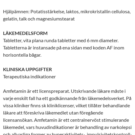
Hjälpämnen: Potatisstärkelse, laktos, mikrokristallin cellulosa,
gelatin, talk och magnesiumstearat
LÄKEMEDELSFORM
Tabletter, vita plana runda tabletter med 6 mm diameter.
Tabletterna är instansade på ena sidan med koden AF inom
horisontella bågar.
KLINISKA UPPGIFTER
Terapeutiska indikationer
Amfetamin är ett licenspreparat. Utskrivande läkare måste i
varje enskilt fall ha ett godkännande från läkemedelsverket. På
vissa kliniker finns sk kliniklicenser, vilket tillåter behandlande
läkare att föreskriva läkemedlet utan föregående
licensansökan. Amfetamin är ett centralnervöst stimulerande
läkemedel, vars huvudindikationer är behandling av narkolepsi
och allvarliga former av hyperaktivitets-, impulsivitetskontroll-