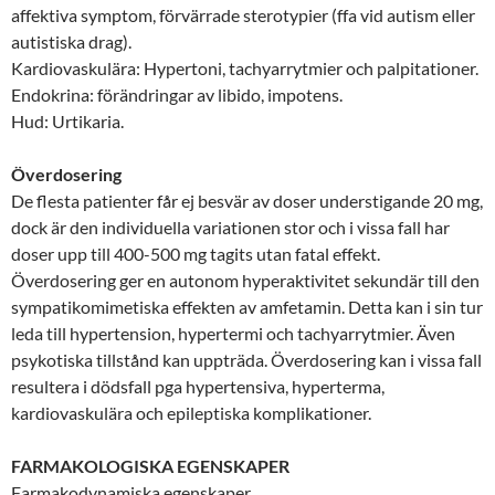
affektiva symptom, förvärrade sterotypier (ffa vid autism eller
autistiska drag).
Kardiovaskulära: Hypertoni, tachyarrytmier och palpitationer.
Endokrina: förändringar av libido, impotens.
Hud: Urtikaria.
Överdosering
De flesta patienter får ej besvär av doser understigande 20 mg,
dock är den individuella variationen stor och i vissa fall har
doser upp till 400-500 mg tagits utan fatal effekt.
Överdosering ger en autonom hyperaktivitet sekundär till den
sympatikomimetiska effekten av amfetamin. Detta kan i sin tur
leda till hypertension, hypertermi och tachyarrytmier. Även
psykotiska tillstånd kan uppträda. Överdosering kan i vissa fall
resultera i dödsfall pga hypertensiva, hyperterma,
kardiovaskulära och epileptiska komplikationer.
FARMAKOLOGISKA EGENSKAPER
Farmakodynamiska egenskaper