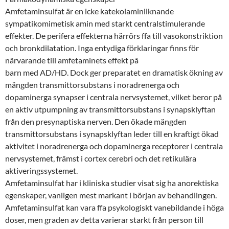
Amfetaminsulfat är en icke katekolaminliknande
sympatikomimetisk amin med starkt centralstimulerande
effekter. De perifera effekterna härrörs ffa till vasokonstriktion
och bronkdilatation. Inga entydiga förklaringar finns för
närvarande till amfetaminets effekt på
barn med AD/HD. Dock ger preparatet en dramatisk ökning av
mängden transmittorsubstans i noradrenerga och
dopaminerga synapser i centrala nervsystemet, vilket beror på
en aktiv utpumpning av transmittorsubstans i synapsklyftan
från den presynaptiska nerven. Den ökade mängden
transmittorsubstans i synapsklyftan leder till en kraftigt ökad
aktivitet i noradrenerga och dopaminerga receptorer i centrala
nervsystemet, främst i cortex cerebri och det retikulära
aktiveringssystemet.
Amfetaminsulfat har i kliniska studier visat sig ha anorektiska
egenskaper, vanligen mest markant i början av behandlingen.
Amfetaminsulfat kan vara ffa psykologiskt vanebildande i höga
doser, men graden av detta varierar starkt från person till