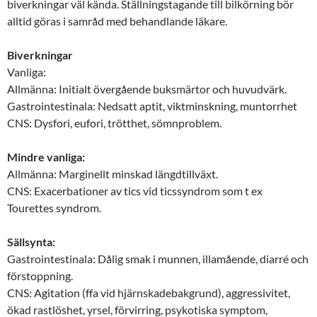
biverkningar väl kända. Ställningstagande till bilkörning bör
alltid göras i samråd med behandlande läkare.
Biverkningar
Vanliga:
Allmänna: Initialt övergående buksmärtor och huvudvärk.
Gastrointestinala: Nedsatt aptit, viktminskning, muntorrhet
CNS: Dysfori, eufori, trötthet, sömnproblem.
Mindre vanliga:
Allmänna: Marginellt minskad längdtillväxt.
CNS: Exacerbationer av tics vid ticssyndrom som t ex
Tourettes syndrom.
Sällsynta:
Gastrointestinala: Dålig smak i munnen, illamående, diarré och
förstoppning.
CNS: Agitation (ffa vid hjärnskadebakgrund), aggressivitet,
ökad rastlöshet, yrsel, förvirring, psykotiska symptom,