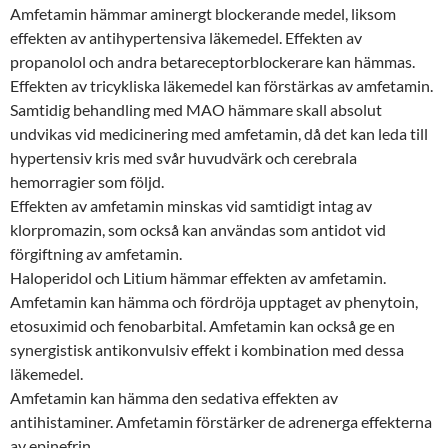
Amfetamin hämmar aminergt blockerande medel, liksom
effekten av antihypertensiva läkemedel. Effekten av
propanolol och andra betareceptorblockerare kan hämmas.
Effekten av tricykliska läkemedel kan förstärkas av amfetamin.
Samtidig behandling med MAO hämmare skall absolut
undvikas vid medicinering med amfetamin, då det kan leda till
hypertensiv kris med svår huvudvärk och cerebrala
hemorragier som följd.
Effekten av amfetamin minskas vid samtidigt intag av
klorpromazin, som också kan användas som antidot vid
förgiftning av amfetamin.
Haloperidol och Litium hämmar effekten av amfetamin.
Amfetamin kan hämma och fördröja upptaget av phenytoin,
etosuximid och fenobarbital. Amfetamin kan också ge en
synergistisk antikonvulsiv effekt i kombination med dessa
läkemedel.
Amfetamin kan hämma den sedativa effekten av
antihistaminer. Amfetamin förstärker de adrenerga effekterna
av epinefrin.