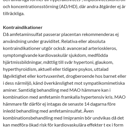
och koncentrationsstörning (AD/HD), där andra åtgärder ej är
tillräckliga.
Kontraindikationer
Då amfetaminsulfat passerar placentan rekommenderas ej
användning under graviditet. Relativa eller absoluta
kontraindikationer utgör också: avancerad arterioskleros,
symptomgivande kardiovaskulär sjukdom, medfödda
hjärtmissbildningar, måttlig till svår hypertoni, glaukom,
hyperthyroidism, aktuell eller tidigare psykos, uttalad
lågviktighet eller kortvuxenhet, drogberoende hos barnet eller
i dess närmiljö, känd överkänslighet mot sympatikomimetiska
aminer. Samtidig behandling med MAO hämmare kan i
kombination med amfetamin framkalla hypertensiv kris. MAO
hämmare får därför ej intagas de senaste 14 dagarna före
inledd behandling med amfetaminsulfat. Även
kombinationsbehandling med Imipramin bör undvikas då det
kan medföra ökad risk för kardiovaskulära effekter t ex i form