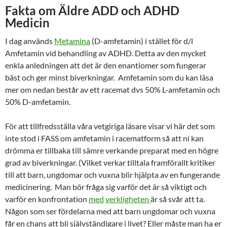
Fakta om Äldre ADD och ADHD
Medicin
I dag används
Metamina
(D-amfetamin) i stället för d/l
Amfetamin vid behandling av ADHD. Detta av den mycket
enkla anledningen att det är den enantiomer som fungerar
bäst och ger minst biverkningar. Amfetamin som du kan läsa
mer om nedan består av ett racemat dvs 50% L-amfetamin och
50% D-amfetamin.
För att tillfredsställa våra vetgiriga läsare visar vi här det som
inte stod i FASS om amfetamin i racematform så att ni kan
drömma er tillbaka till sämre verkande preparat med en högre
grad av biverkningar. (Vilket verkar tilltala framförallt kritiker
till att barn, ungdomar och vuxna blir hjälpta av en fungerande
medicinering. Man bör fråga sig varför det är så viktigt och
varför en konfrontation
med
verkligheten
är så svår att ta.
Någon som ser fördelarna med att barn ungdomar och vuxna
får en chans att bli självständigare i livet? Eller måste man ha er