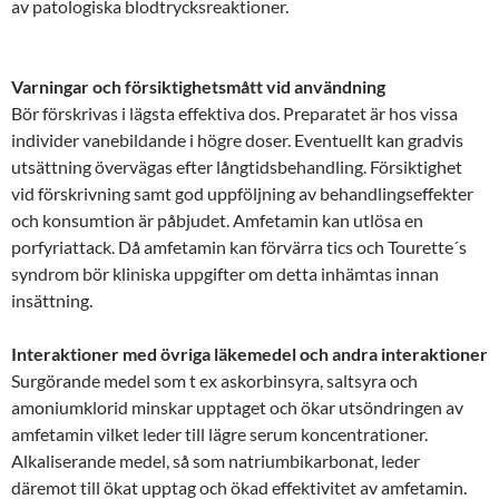
av patologiska blodtrycksreaktioner.
Varningar och försiktighetsmått vid användning
Bör förskrivas i lägsta effektiva dos. Preparatet är hos vissa
individer vanebildande i högre doser. Eventuellt kan gradvis
utsättning övervägas efter långtidsbehandling. Försiktighet
vid förskrivning samt god uppföljning av behandlingseffekter
och konsumtion är påbjudet. Amfetamin kan utlösa en
porfyriattack. Då amfetamin kan förvärra tics och Tourette´s
syndrom bör kliniska uppgifter om detta inhämtas innan
insättning.
Interaktioner med övriga läkemedel och andra interaktioner
Surgörande medel som t ex askorbinsyra, saltsyra och
amoniumklorid minskar upptaget och ökar utsöndringen av
amfetamin vilket leder till lägre serum koncentrationer.
Alkaliserande medel, så som natriumbikarbonat, leder
däremot till ökat upptag och ökad effektivitet av amfetamin.