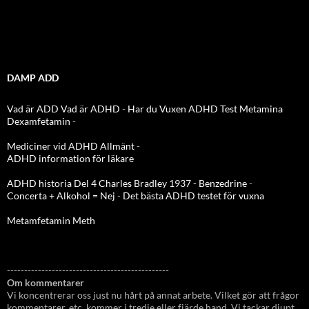
DAMP ADD
Vad är ADD
Vad är ADHD
-
Har du Vuxen ADHD Test
Metamina
Dexamfetamin
-
Mediciner vid ADHD Allmänt
-
ADHD information för läkare
ADHD historia Del 4 Charles Bradley 1937 - Benzedrine
-
Concerta + Alkohol = Nej
-
Det bästa ADHD testet för vuxna
Metamfetamin Meth
-----------------------------------------------
Om kommentarer
Vi koncentrerar oss just nu hårt på annat arbete. Vilket gör att frågor
kommentarer, etc, kommer i tredje eller fjärde hand. Vi tackar djupt